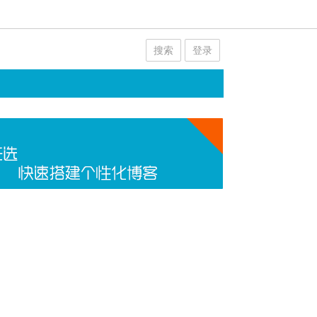
搜索
登录