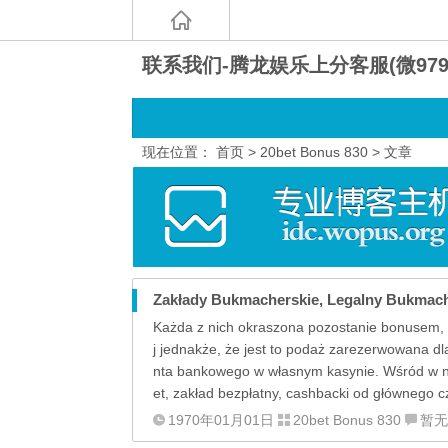
联系我们-腾龙娱乐上分客服(微9797
现在位置：
首页
>
20bet Bonus 830
> 文章
Zakłady Bukmacherskie, Legalny Bukmach
Każda z nich okraszona pozostanie bonusem, a 
j jednakże, że jest to podaż zarezerwowana dl
nta bankowego w własnym kasynie. Wśród w na
et, zakład bezpłatny, cashbacki od głównego czy
1970年01月01日
20bet Bonus 830
暂无