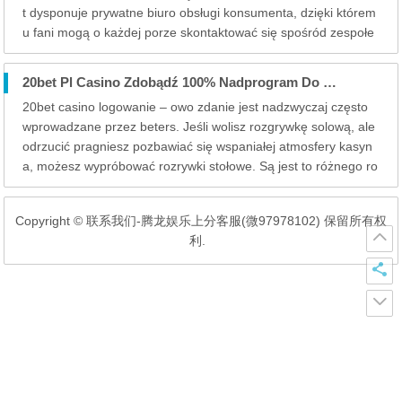
t dysponuje prywatne biuro obsługi konsumenta, dzięki którem
u fani mogą o każdej porze skontaktować się spośród zespołe
m i zwrócić się o wsparcie w każdej sprawie. Od Czasu razu n
a wejściu w zakładkę supportu, widać, że kasyno właściwie odr
20bet Pl Casino Zdobądź 100% Nadprogram Do 500zł
obiło lekcję i...
20bet casino logowanie – owo zdanie jest nadzwyczaj często
wprowadzane przez beters. Jeśli wolisz rozgrywkę solową, ale
odrzucić pragniesz pozbawiać się wspaniałej atmosfery kasyn
a, możesz wypróbować rozrywki stołowe. Są jest to różnego ro
dzaju aplikacje, wzorowane na rozrywkach rzeczywistego cent
rum hazardu, jednak w postaci na rzecz poszczególnego grac
Copyright © 联系我们-腾龙娱乐上分客服(微97978102) 保留所有权
za. Oczywiście w syt...
利.