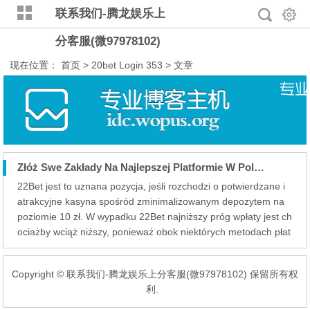
联系我们-腾龙娱乐上
分客服(微97978102)
现在位置：
首页
>
20bet Login 353
> 文章
Złóż Swe Zakłady Na Najlepszej Platformie W Polsce
22Bet jest to uznana pozycja, jeśli rozchodzi o potwierdzane i
atrakcyjne kasyna spośród zminimalizowanym depozytem na
poziomie 10 zł. W wypadku 22Bet najniższy próg wpłaty jest ch
ociażby wciąż niższy, ponieważ obok niektórych metodach płat
ności depozyty zaczynają się już od pięć zł. Wpłacanie kwot od
dziesięciu zł wydaje się w 22Bet możliwe między odmiennymi v
Copyright © 联系我们-腾龙娱乐上分客服(微97978102) 保留所有权
ia Mastercard...
利.