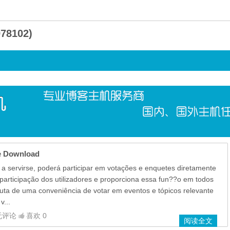
8102)
De Download
 a servirse, poderá participar em votações e enquetes diretamente
a participação dos utilizadores e proporciona essa fun??o em todos
uta de uma conveniência de votar em eventos e tópicos relevante
v...
无评论
喜欢 0
阅读全文