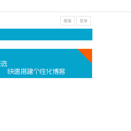
搜索
登录