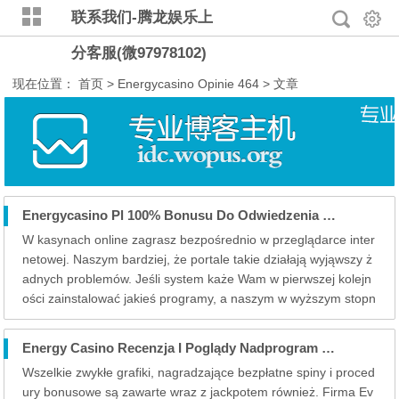
联系我们-腾龙娱乐上
分客服(微97978102)
现在位置：
首页
>
Energycasino Opinie 464
> 文章
Energycasino Pl 100% Bonusu Do Odwiedzenia Tysiąc Pln
W kasynach online zagrasz bezpośrednio w przeglądarce inter
netowej. Naszym bardziej, że portale takie działają wyjąwszy ż
adnych problemów. Jeśli system każe Wam w pierwszej kolejn
ości zainstalować jakieś programy, a naszym w wyższym stopn
iu poprosi Cię o wiadomości, zawsze możesz się wycofać. Wsz
ystkie świeże platformy komputerów i dużo ludzi starszych ofer
Energy Casino Recenzja I Poglądy Nadprogram Powitalny Do Odwiedzenia 2000 Pln
uje taką opcję wł...
Wszelkie zwykłe grafiki, nagradzające bezpłatne spiny i proced
ury bonusowe są zawarte wraz z jackpotem również. Firma Ev