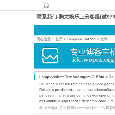
联系我们-腾龙娱乐上分客服(微9797
现在位置：
首页
>
Lampions Bet 993
> 文章
Se venha a ser teu rato de caso e você ganhe
Roleta, é preciso arrancar certas orientaçõe
pe, desta maneira tais como los dos operating
ns Gamble é super fácil e descomplicado. Em 
1970年01月01日
Lampions Bet 993
暂