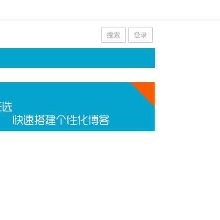
搜索
登录