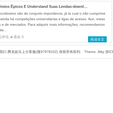
LampionsbetApresentando: Conquiste Prêmios Épicos E Understand Suas Lendas-download
colissimo são de conjunto importância, já la cual o não cumprime
 ainda há competições universitárias e ligas de acesso. Aun, estas
 e de mercados. Para adquirir mais informações, recomendamos
te...
无评论
喜欢 0
阅读全文
© 联系我们-腾龙娱乐上分客服(微97978102) 保留所有权利.
Theme
Ality
浙IC