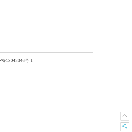
P备12043346号-1