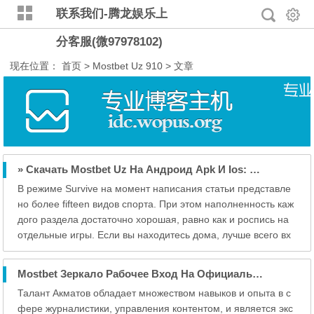
联系我们-腾龙娱乐上
分客服(微97978102)
现在位置：
首页
>
Mostbet Uz 910
> 文章
» Скачать Mostbet Uz На Андроид Apk И Ios: Обзор Букмеке
В режиме Survive на момент написания статьи представле
но более fifteen видов спорта. При этом наполненность каж
дого раздела достаточно хорошая, равно как и роспись на
отдельные игры. Если вы находитесь дома, лучше всего вх
од осуществить с домашнего ПК с большим экраном. Опер
атор поощряет клиентов, которые ставят на индивидуально
Mostbet Зеркало Рабочее Вход На Официальный Сайт Мостбет
м рынке. По итогам месяца в турнирной таблице...
Талант Акматов обладает множеством навыков и опыта в с
фере журналистики, управления контентом, и является экс