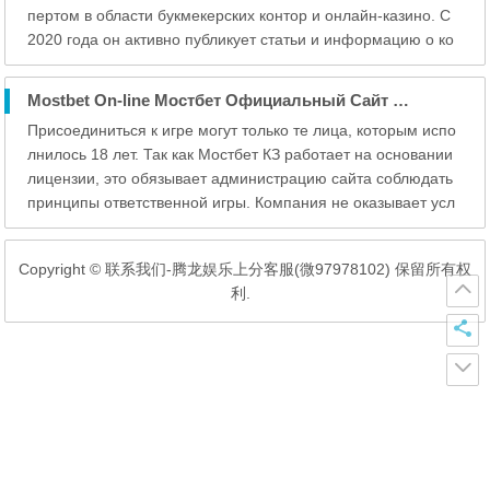
пертом в области букмекерских контор и онлайн-казино. С
2020 года он активно публикует статьи и информацию о ко
мпаниях, занимающихся азартными играми. Его образован
ие в области журналистики дополнили курсы по оптимизац
Mostbet On-line Мостбет Официальный Сайт Букмекерской Компании И Казино
ии сайтов. Приветственный Бонус За Первое Пополне...
Присоединиться к игре могут только те лица, которым испо
лнилось 18 лет. Так как Мостбет КЗ работает на основании
лицензии, это обязывает администрацию сайта соблюдать
принципы ответственной игры. Компания не оказывает усл
уги несовершеннолетним пользователям. Беттеры могут бе
з труда освоить этот стандартный процесс без каких-либо с
Copyright © 联系我们-腾龙娱乐上分客服(微97978102) 保留所有权
ложностей. После завершения регистрации в Мо...
利.