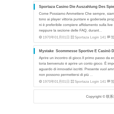
Come Possiamo Ammettere Che sempre, siamo al
tono ai player vittoria puntare e godersela prop
ni è preferibile compiere affidamento sulla liv
neppure la sezione delle FAQ, durant...
1970年01月01日
Sportaza Login 141
Mystake ️ Scommesse Sportive E Casinò De
Aprire un incontro di gioco.Il primo passo da 
toria benvenuto è aprire un conto gioco. È impo
aguardo di innovativi iscritti. Presente vuol a
non possono permettersi di più ...
1970年01月01日
Sportaza Login 141
Copyright 