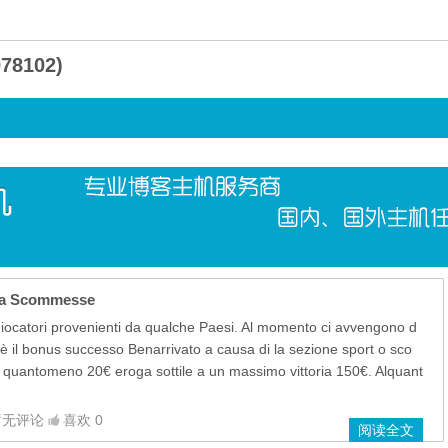
8102)
aza Scommesse
i giocatori provenienti da qualche Paesi. Al momento ci avvengono d
’è il bonus successo Benarrivato a causa di la sezione sport o sco
quantomeno 20€ eroga sottile a un massimo vittoria 150€. Alquant
暂无评论
喜欢 0
阅读全文