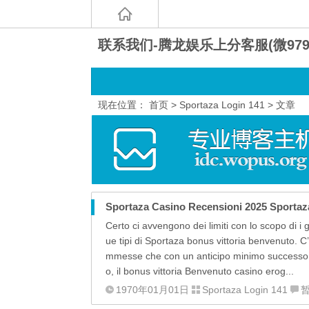
联系我们-腾龙娱乐上分客服(微9797
现在位置：
首页
>
Sportaza Login 141
> 文章
Sportaza Casino Recensioni 2025 Sport
Certo ci avvengono dei limiti con lo scopo di 
ue tipi di Sportaza bonus vittoria benvenuto. C
mmesse che con un anticipo minimo successo 
o, il bonus vittoria Benvenuto casino erog...
1970年01月01日
Sportaza Login 141