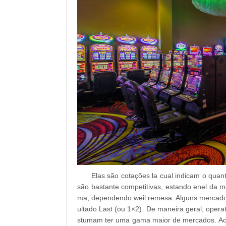
Elas são cotações la cual indicam o quan
são bastante competitivas, estando enel da m
ma, dependendo weil remesa. Alguns mercado
ultado Last (ou 1×2). De maneira geral, opera
stumam ter uma gama maior de mercados. Ao 