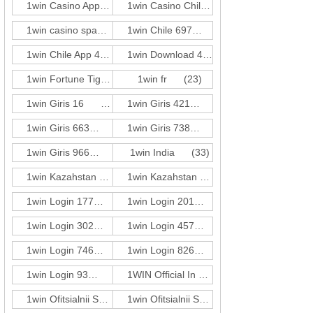
1win Casino App 249
(3)
1win Casino Chile 201
(3)
1win casino spanish
(416)
1win Chile 697
(1)
1win Chile App 483
(3)
1win Download 421
(3)
1win Fortune Tiger 274
1win fr
(1)
(23)
1win Giris 16
(1)
1win Giris 421
(3)
1win Giris 663
(3)
1win Giris 738
(1)
1win Giris 966
(3)
1win India
(33)
1win Kazahstan 250
(3)
1win Kazahstan 680
(1)
1win Login 177
(3)
1win Login 201
(3)
1win Login 302
(3)
1win Login 457
(1)
1win Login 746
(1)
1win Login 826
(1)
1win Login 93
(5)
1WIN Official In Russia
(72)
1win Ofitsialnii Sait 660
(3)
1win Ofitsialnii Sait 782
(3)