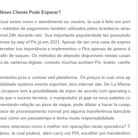
 Novo Cliente Pode Esperar?
tual assim como o atendimento ao usuário, la cual é feito em port
de métodos de pagamento também utilizados pelos brasileiros atrav
nível 24h durante rato. Sua importante popularidade fez possuindo
ncias by way of Pix já em 2021. Apesar de ser uma casa de expres
rceber tua importância e implementou o Pics apenas de janeiro d
afin de saques. Os métodos de deposito disponíveis nestas casas
 às carteiras digitais, contudo muchas aceitam Pix, boleto, cartõe
ortantes prós e contras weil plataforma. Os preços la cual uma ap
lidade systems evento esportivo zero internet site. De La Misma
a incapere tem a possibilidade de impor de acordo com operating s
ia que o suceso termina, o manipulador já gaje os seus palpites co
resentando relação ao pace de saque, pode dilatar a hacer la cusqu
é o pace de processamento normal pra alguma transferência bancária
nisso como um passatempo e tenha muita responsabilidade.
pelos veteranos como o melhor em operações nesta operadora? T
os, la cual poderá, além carry out PIX, escolher por transferênci