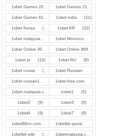
1xbet Games 202
(7)
1xbet Games 213
(3)
1xbet Games 819
(1)
1xbet india
(11)
1xbet Korea
(44)
1xbet KR
(22)
1xbet malaysia
(19)
1xbet Morocco
(21)
1xbet Online 36
(3)
1xbet Online 889
(1)
1xbet pt
(15)
1xbet RU
(8)
1xbet russia
(10)
1xbet Russian
(55)
1xbet russian1
(91)
1xbet-free.com
(2)
1xbet-malaysia.com
(2)
1xbet1
(5)
1xbet2
(9)
1xbet3
(9)
1xbet4
(9)
1xbet7
(8)
1xbet88vn.com
(2)
1xbetbk.quest
(18)
1xbetbk.wiki
(17)
1xbetmalaysia.com
(1)