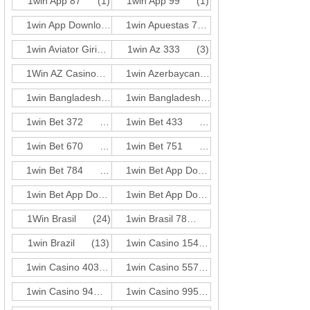
1win App 87
(1)
1win App 99
(1)
1win App Download 697
(3)
1win Apuestas 771
(3)
1win Aviator Giris 21
1win Az 333
(1)
(3)
1Win AZ Casino
(30)
1win Azerbaycan 584
(3)
1win Bangladesh 351
(3)
1win Bangladesh 618
(3)
1win Bet 372
(3)
1win Bet 433
(1)
1win Bet 670
(3)
1win Bet 751
(1)
1win Bet 784
(1)
1win Bet App Download 165
(3)
1win Bet App Download 727
(3)
1win Bet App Download 955
(3)
1Win Brasil
(24)
1win Brasil 78
(3)
1win Brazil
(13)
1win Casino 154
(3)
1win Casino 403
(3)
1win Casino 557
(1)
1win Casino 94
(3)
1win Casino 995
(3)