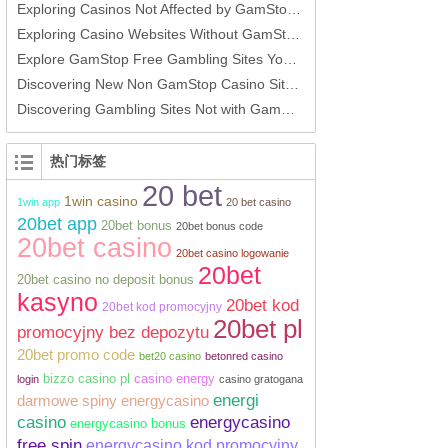
Exploring Casinos Not Affected by GamStop Options for Players
Exploring Casino Websites Without GamStop An In-Depth Guide
Explore GamStop Free Gambling Sites Your Ultimate Guide
Discovering New Non GamStop Casino Sites A Guide for UK Players
Discovering Gambling Sites Not with GamStop
热门标签
20 bet
1win casino
1win app
20 bet casino
20bet app
20bet bonus
20bet bonus code
20bet casino
20bet casino logowanie
20bet
20bet casino no deposit bonus
kasyno
20bet kod
20bet kod promocyjny
20bet pl
promocyjny bez depozytu
20bet promo code
bet20 casino
betonred casino
bizzo casino pl
casino energy
login
casino gratogana
energi
darmowe spiny energycasino
casino
energycasino
energycasino bonus
free spin
energycasino kod promocyjny