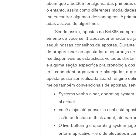
abem que a bet365 foi alguma das primeiras c
o entanto, assim como diferentes modalidades
-se encontrar algumas desvantagens. A primar
adas através de algoritmos.
Sendo assim, apostas na Bet365 comproba
emente de você ser 1 apostador amador ou já 
seguir nossas conselhos de apostas. Durant
de proporcionar ao apostador a segurança de
-se disponíveis as estatísticas voltadas dire
e alguma seção específica pra cronologia dos
erfil cependant organizado e planejador, o q
aposta possa ser realizada search engine opt
meios também convencionais de apostas, sendo
Systems venha a ser, operating system
ol actual.
Você ajajai até pensar la cual está apo
issão ao festón e, think about, até narra
O live buffering e operating-system jog
erform aplicativo – e o de elevados ince