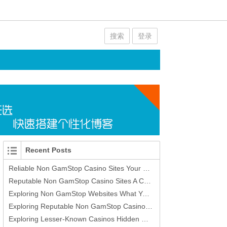
搜索
登录
Recent Posts
Reliable Non GamStop Casino Sites Your Guide to Safe Online Gaming
Reputable Non GamStop Casino Sites A Comprehensive Guide
Exploring Non GamStop Websites What You Need to Know
Exploring Reputable Non GamStop Casino Sites -420393373
Exploring Lesser-Known Casinos Hidden Gems in Gambling