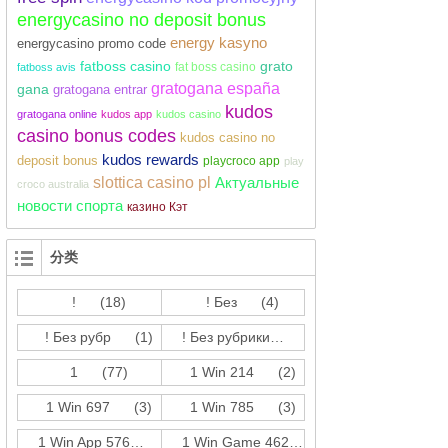
energycasino no deposit bonus
energy kasyno
energycasino promo code
fatboss casino
grato
fat boss casino
fatboss avis
gratogana españa
gana
gratogana entrar
kudos
gratogana online
kudos app
kudos casino
casino bonus codes
kudos casino no
kudos rewards
deposit bonus
playcroco app
play
slottica casino pl
Актуальные
croco australia
новости спорта
казино Кэт
分类
!
(18)
! Без
(4)
! Без рубр
(1)
! Без рубрики
(214)
1
(77)
1 Win 214
(2)
1 Win 697
(3)
1 Win 785
(3)
1 Win App 576
(3)
1 Win Game 462
(17)