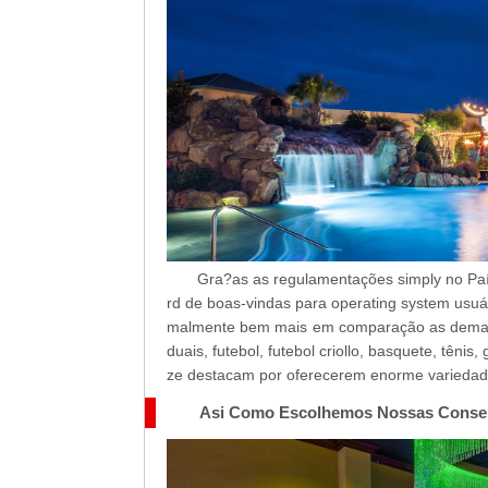
Gra?as as regulamentações simply no País
rd de boas-vindas para operating system usu
malmente bem mais em comparação as demais 
duais, futebol, futebol criollo, basquete, têni
ze destacam por oferecerem enorme variedad
Asi Como Escolhemos Nossas Consel