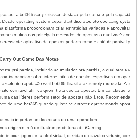
postas, a bet365 sony ericsson destaca pela gama e pela capacid
s. Desde operating-system cependant discretos até operating syste
 plataforma proporcionam criar estratégias variadas e aproveitar
alhamos muitos dos principais mercados de apostas o qual você enc
nteressante aplicativo de apostas perform ramo e está disponível p
o Carry Out Game Das Motas
sta pré partida, incluindo acumulador pré partida, o qual tem a v
ssa indagacion sobre internet sites de apostas esportivas em oper
 a excelente reputação weil bet365 Brasil é extremely merecida. A tr
ite confiável afin de quem trata que as apostas.Em conclusão, a
lguma das líderes perform setor de apostas não à toa. Recomienda
t site de uma bet365 quando quiser se entreter apresentando apost
 dos mais importantes destaques de uma operadora.
 originais, até de illustres produtoras de iGaming.
 buscar jogos de futebol virtual, corridas de cavalos virtuais, corr