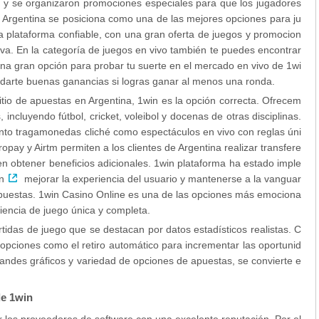
b y se organizaron promociones especiales para que los jugadores
 Argentina se posiciona como una de las mejores opciones para ju
a plataforma confiable, con una gran oferta de juegos y promocion
iva. En la categoría de juegos en vivo también te puedes encontrar
na gran opción para probar tu suerte en el mercado en vivo de 1wi
ía darte buenas ganancias si logras ganar al menos una ronda.
tio de apuestas en Argentina, 1win es la opción correcta. Ofrecem
 incluyendo fútbol, cricket, voleibol y docenas de otras disciplinas.
nto tragamonedas cliché como espectáculos en vivo con reglas úni
ay y Airtm permiten a los clientes de Argentina realizar transfere
n obtener beneficios adicionales. 1win plataforma ha estado imple
n
mejorar la experiencia del usuario y mantenerse a la vanguar
 apuestas. 1win Casino Online es una de las opciones más emociona
iencia de juego única y completa.
tidas de juego que se destacan por datos estadísticos realistas. C
 opciones como el retiro automático para incrementar las oportunid
andes gráficos y variedad de opciones de apuestas, se convierte e
de 1win