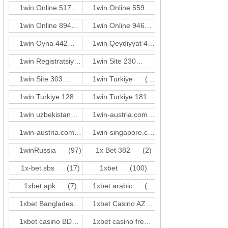
1win Online 517
(3)
1win Online 559
(3)
1win Online 894
(3)
1win Online 946
(1)
1win Oyna 442
(3)
1win Qeydiyyat 423
(3)
1win Registratsiya 528
(3)
1win Site 230
(3)
1win Site 303
(3)
1win Turkiye
(59)
1win Turkiye 128
(2)
1win Turkiye 181
(1)
1win uzbekistan
(21)
1win-austria.comde-at c1
(31)
1win-austria.comde-at c2
(5)
1win-singapore.comen-sg z2
(17)
1winRussia
(97)
1x Bet 382
(2)
1x-bet.sbs
(17)
1xbet
(100)
1xbet apk
(7)
1xbet arabic
(10)
1xbet Bangladesh
(17)
1xbet Casino AZ
(81)
1xbet casino BD
(41)
1xbet casino french
(14)