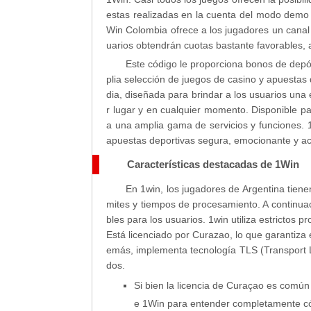
estas realizadas en la cuenta del modo demo
Win Colombia ofrece a los jugadores un canal 
uarios obtendrán cuotas bastante favorables
Este código le proporciona bonos de depós
plia selección de juegos de casino y apuestas
dia, diseñada para brindar a los usuarios una
r lugar y en cualquier momento. Disponible pa
a una amplia gama de servicios y funciones.
apuestas deportivas segura, emocionante y acc
Características destacadas de 1Win
En 1win, los jugadores de Argentina tiene
mites y tiempos de procesamiento. A continua
bles para los usuarios. 1win utiliza estrictos 
Está licenciado por Curazao, lo que garantiza 
emás, implementa tecnología TLS (Transport La
dos.
Si bien la licencia de Curaçao es común 
e 1Win para entender completamente c