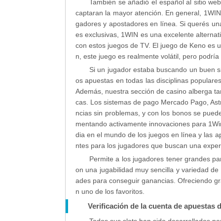
También se añadió el español al sitio we
captaran la mayor atención. En general, 1WIN
gadores y apostadores en línea. Si querés un
es exclusivas, 1WIN es una excelente alternat
con estos juegos de TV. El juego de Keno es u
n, este juego es realmente volátil, pero podr
Si un jugador estaba buscando un buen si
os apuestas en todas las disciplinas populares,
Además, nuestra sección de casino alberga ta
cas. Los sistemas de pago Mercado Pago, Astrop
ncias sin problemas, y con los bonos se puede
mentando activamente innovaciones para
1Wi
dia en el mundo de los juegos en línea y las
ntes para los jugadores que buscan una exper
Permite a los jugadores tener grandes par
on una jugabilidad muy sencilla y variedad de
ades para conseguir ganancias. Ofreciendo gr
n uno de los favoritos.
Verificación de la cuenta de apuestas 