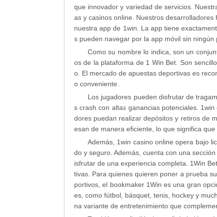
que innovador y variedad de servicios. Nuestr
as y casinos online. Nuestros desarrolladores
nuestra app de 1win. La app tiene exactamente
s pueden navegar por la app móvil sin ningún
Como su nombre lo indica, son un conjunt
os de la plataforma de 1 Win Bet. Son sencill
o. El mercado de apuestas deportivas es recon
o conveniente.
Los jugadores pueden disfrutar de tragamo
s crash con altas ganancias potenciales. 1wi
dores puedan realizar depósitos y retiros de 
esan de manera eficiente, lo que significa que
Además, 1win casino online opera bajo lic
do y seguro. Además, cuenta con una sección 
isfrutar de una experiencia completa. 1Win Be
tivas. Para quienes quieren poner a prueba s
portivos, el bookmaker 1Win es una gran opci
es, como fútbol, básquet, tenis, hockey y muc
na variante de entretenimiento que complemen