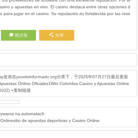
r los proveedores de software con una excelente reputación. Por el
asino y apuestas en vivo. El casino destaca entre otras opciones d
 para jugar en el casino. Su reputación es fortalecida por las rese
抢沙发
分享
ay
发表在
yovotoinformado.org
分类下，于2025年07月27日最后更新
puestas Online Oficiales1Win Colombia Casino y Apuestas Online
102)
+复制链接
grywania na automatach
 Onlinesitio de apuestas deportivas y Casino Online