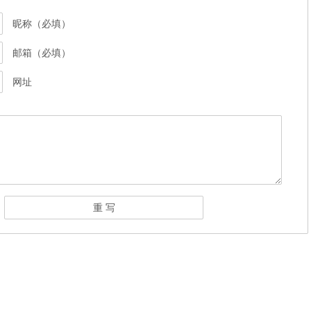
昵称（必填）
邮箱（必填）
网址