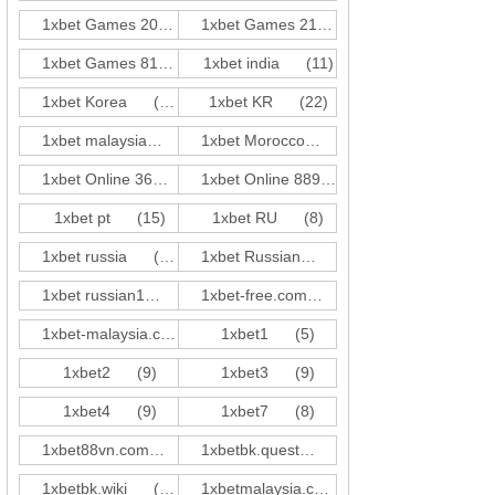
1xbet Games 202
(7)
1xbet Games 213
(3)
1xbet Games 819
(1)
1xbet india
(11)
1xbet Korea
(44)
1xbet KR
(22)
1xbet malaysia
(19)
1xbet Morocco
(21)
1xbet Online 36
(3)
1xbet Online 889
(1)
1xbet pt
(15)
1xbet RU
(8)
1xbet russia
(10)
1xbet Russian
(55)
1xbet russian1
(91)
1xbet-free.com
(2)
1xbet-malaysia.com
(2)
1xbet1
(5)
1xbet2
(9)
1xbet3
(9)
1xbet4
(9)
1xbet7
(8)
1xbet88vn.com
(2)
1xbetbk.quest
(18)
1xbetbk.wiki
(17)
1xbetmalaysia.com
(1)