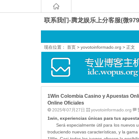
联系我们-腾龙娱乐上分客服(微9797
现在位置：
首页
>
yovotoinformado.org
> 正文
1Win Colombia Casino y Apuestas Onli
Online Oficiales
2025年07月27日
yovotoinformado.org
1win, experiencias únicas para tus apuesta
Será especialmente útil para los nuevos u
troduciendo nuevas características, y la gam
1Win. Casi todos los juegos ofrecen la posibil