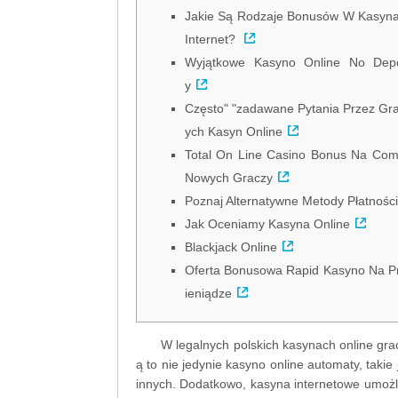
Jakie Są Rodzaje Bonusów W Kasyn
Internet?
Wyjątkowe Kasyno Online No Dep
y
Często" "zadawane Pytania Przez Gr
ych Kasyn Online
Total On Line Casino Bonus Na Co
Nowych Graczy
Poznaj Alternatywne Metody Płatności
Jak Oceniamy Kasyna Online
Blackjack Online
Oferta Bonusowa Rapid Kasyno Na P
ieniądze
W legalnych polskich kasynach online gra
ą to nie jedynie kasyno online automaty, takie j
innych. Dodatkowo, kasyna internetowe umożl