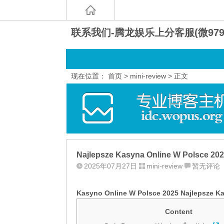
联系我们-腾龙娱乐上分客服(微9797
现在位置：
首页
>
mini-review
> 正文
Najlepsze Kasyna Online W Polsce 20
2025年07月27日
mini-review
暂无评论
Kasyno Online W Polsce 2025 Najlepsze K
Content