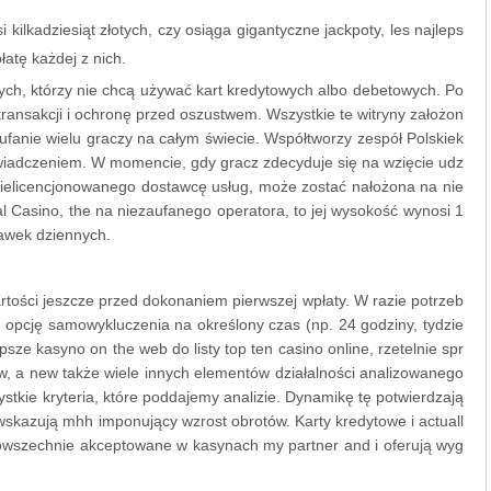
kilkadziesiąt złotych, czy osiąga gigantyczne jackpoty, les najleps
łatę każdej z nich.
ych, którzy nie chcą używać kart kredytowych albo debetowych. Po
ansakcji i ochronę przed oszustwem. Wszystkie te witryny założon
aufanie wielu graczy na całym świecie. Współtworzy zespół Polskiek
świadczeniem. W momencie, gdy gracz zdecyduje się na wzięcie udz
nielicencjonowanego dostawcę usług, może zostać nałożona na nie
al Casino, the na niezaufanego operatora, to jej wysokość wynosi 1
awek dziennych.
rtości jeszcze przed dokonaniem pierwszej wpłaty. W razie potrzeb
 opcję samowykluczenia na określony czas (np. 24 godziny, tydzie
psze kasyno on the web do listy top ten casino online, rzetelnie spr
 a new także wiele innych elementów działalności analizowanego
stkie kryteria, które poddajemy analizie. Dynamikę tę potwierdzają
wskazują mhh imponujący wzrost obrotów. Karty kredytowe i actuall
 powszechnie akceptowane w kasynach my partner and i oferują wyg