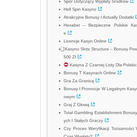
Spór Dotyczący Wypłaty Środków
Hell Spin Kasyno
Atrakcyjne Bonusy I Actually Dodatki
Hexabet – Bezpieczne Polskie Ka
e
Licencje Kasyn Online
⃣ Kasyno Slots Structure – Bonusy Pow
500 Zł
Kasyna Z Czarnej Listy Dla Polski
Bonusy T Kasynach Online
Gra Za Granicą
Bonusy I Promocje W Legalnym Kasyn
owym
Graj Z Głową
Total Gambling Establishment Bonusy
ych I Stałych Graczy
Czy Proces Weryfikacji Tożsamości
Czas Wypłaty?