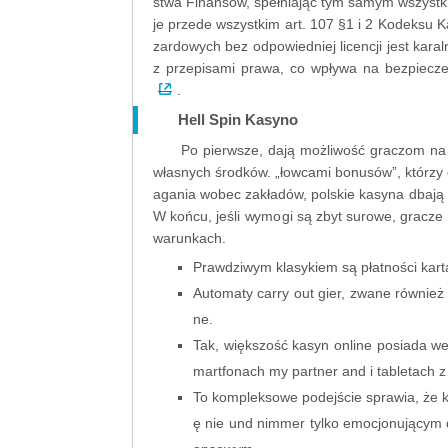
stwa Finansów, spełniając tym samym wszystk
je przede wszystkim art. 107 §1 i 2 Kodeksu Ka
zardowych bez odpowiedniej licencji jest karal
z przepisami prawa, co wpływa na bezpiecze
.
Hell Spin Kasyno
Po pierwsze, dają możliwość graczom na
własnych środków. „łowcami bonusów”, którzy 
agania wobec zakładów, polskie kasyna dbają o 
W końcu, jeśli wymogi są zbyt surowe, gracze
warunkach.
Prawdziwym klasykiem są płatności kar
Automaty carry out gier, zwane również 
ne.
Tak, większość kasyn online posiada wer
martfonach my partner and i tabletach 
To kompleksowe podejście sprawia, że ko
ę nie und nimmer tylko emocjonującym