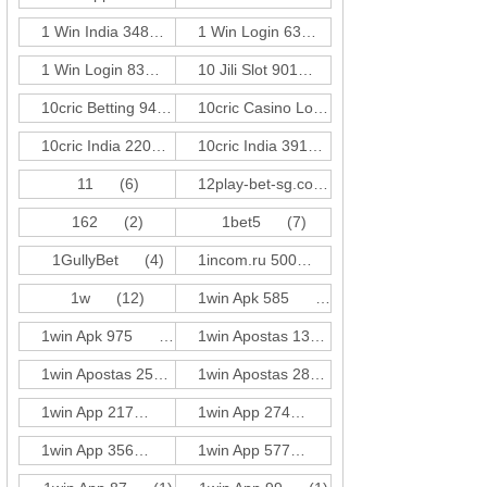
1 Win India 348
(1)
1 Win Login 63
(1)
1 Win Login 83
(3)
10 Jili Slot 901
(18)
10cric Betting 940
(1)
10cric Casino Login 310
(1)
10cric India 220
(3)
10cric India 391
(1)
11
(6)
12play-bet-sg.com
(4)
162
(2)
1bet5
(7)
1GullyBet
(4)
1incom.ru 500
(18)
1w
(12)
1win Apk 585
(3)
1win Apk 975
(3)
1win Apostas 132
(3)
1win Apostas 257
(3)
1win Apostas 286
(3)
1win App 217
(3)
1win App 274
(1)
1win App 356
(1)
1win App 577
(3)