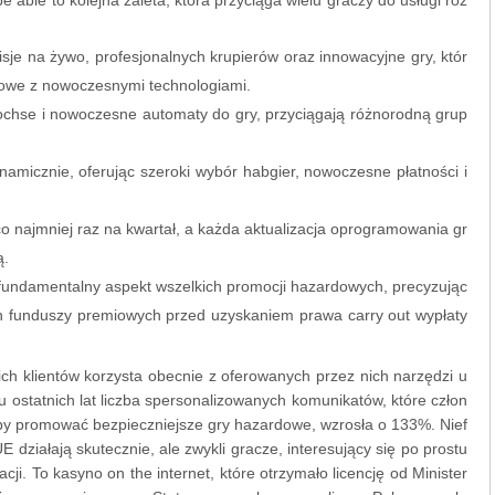
e able to kolejna zaleta, która przyciąga wielu graczy do usługi roz
isje na żywo, profesjonalnych krupierów oraz innowacyjne gry, któr
nowe z nowoczesnymi technologiami.
ochse i nowoczesne automaty do gry, przyciągają różnorodną grup
namicznie, oferując szeroki wybór habgier, nowoczesne płatności i
 najmniej raz na kwartał, a każda aktualizacja oprogramowania gr
ą.
undamentalny aspekt wszelkich promocji hazardowych, precyzując
ch funduszy premiowych przed uzyskaniem prawa carry out wypłaty
ch klientów korzysta obecnie z oferowanych przez nich narzędzi u
u ostatnich lat liczba spersonalizowanych komunikatów, które człon
 aby promować bezpieczniejsze gry hazardowe, wzrosła o 133%. Nief
 działają skutecznie, ale zwykli gracze, interesujący się po prostu
ji. To kasyno on the internet, które otrzymało licencję od Minister