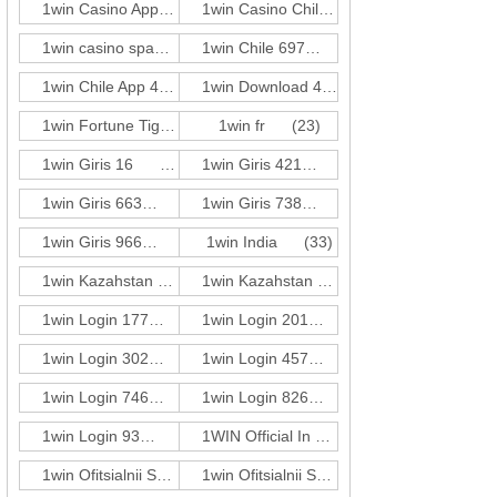
1win Casino App 249
(3)
1win Casino Chile 201
(3)
1win casino spanish
(416)
1win Chile 697
(1)
1win Chile App 483
(3)
1win Download 421
(3)
1win Fortune Tiger 274
1win fr
(1)
(23)
1win Giris 16
(1)
1win Giris 421
(3)
1win Giris 663
(3)
1win Giris 738
(1)
1win Giris 966
(3)
1win India
(33)
1win Kazahstan 250
(3)
1win Kazahstan 680
(1)
1win Login 177
(3)
1win Login 201
(3)
1win Login 302
(3)
1win Login 457
(1)
1win Login 746
(1)
1win Login 826
(1)
1win Login 93
(5)
1WIN Official In Russia
(72)
1win Ofitsialnii Sait 660
(3)
1win Ofitsialnii Sait 782
(3)