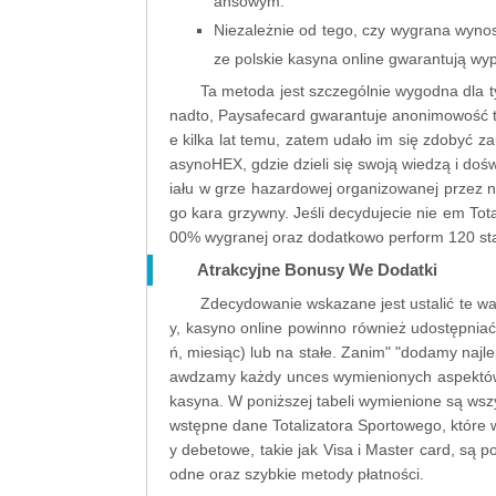
ansowym.
Niezależnie od tego, czy wygrana wynosi 
ze polskie kasyna online gwarantują wyp
Ta metoda jest szczególnie wygodna dla t
nadto, Paysafecard gwarantuje anonimowość tr
e kilka lat temu, zatem udało im się zdobyć z
asynoHEX, gdzie dzieli się swoją wiedzą i do
iału w grze hazardowej organizowanej przez 
go kara grzywny. Jeśli decydujecie nie em Tot
00% wygranej oraz dodatkowo perform 120 st
Atrakcyjne Bonusy We Dodatki
Zdecydowanie wskazane jest ustalić te wa
y, kasyno online powinno również udostępniać
ń, miesiąc) lub na stałe. Zanim" "dodamy najle
awdzamy każdy unces wymienionych aspektów,
kasyna. W poniższej tabeli wymienione są wszy
wstępne dane Totalizatora Sportowego, które 
y debetowe, takie jak Visa i Master card, są
odne oraz szybkie metody płatności.