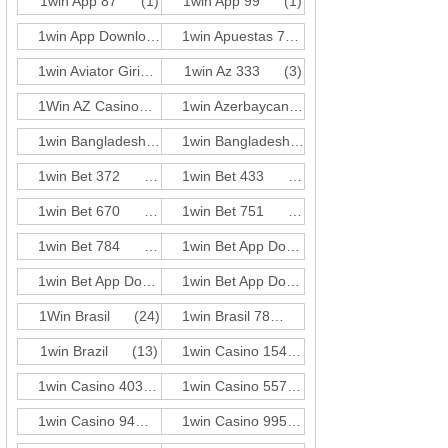
1win App 87
(1)
1win App 99
(1)
1win App Download 697
(3)
1win Apuestas 771
(3)
1win Aviator Giris 21
1win Az 333
(1)
(3)
1Win AZ Casino
(30)
1win Azerbaycan 584
(3)
1win Bangladesh 351
(3)
1win Bangladesh 618
(3)
1win Bet 372
(3)
1win Bet 433
(1)
1win Bet 670
(3)
1win Bet 751
(1)
1win Bet 784
(1)
1win Bet App Download 165
(3)
1win Bet App Download 727
(3)
1win Bet App Download 955
(3)
1Win Brasil
(24)
1win Brasil 78
(3)
1win Brazil
(13)
1win Casino 154
(3)
1win Casino 403
(3)
1win Casino 557
(1)
1win Casino 94
(3)
1win Casino 995
(3)