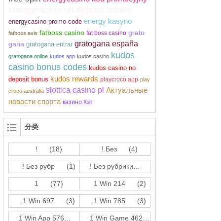
energycasino no deposit bonus
energy kasyno
energycasino promo code
fatboss casino
grato
fat boss casino
fatboss avis
gratogana españa
gana
gratogana entrar
kudos
gratogana online
kudos app
kudos casino
casino bonus codes
kudos casino no
kudos rewards
deposit bonus
playcroco app
play
slottica casino pl
Актуальные
croco australia
новости спорта
казино Кэт
分类
!
(18)
! Без
(4)
! Без рубр
(1)
! Без рубрики
(214)
1
(77)
1 Win 214
(2)
1 Win 697
(3)
1 Win 785
(3)
1 Win App 576
(3)
1 Win Game 462
(17)