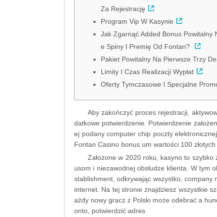
Za Rejestrację
Program Vip W Kasynie
Jak Zgarnąć Added Bonus Powitalny
e Spiny I Premię Od Fontan?
Pakiet Powitalny Na Pierwsze Trzy De
Limity I Czas Realizacji Wypłat
Oferty Tymczasowe I Specjalne Prom
Aby zakończyć proces rejestracji, aktywow
datkowe potwierdzenie. Potwierdzenie założen
ej podany computer chip poczty elektroniczne
Fontan Casino bonus um wartości 100 złotych 
Założone w 2020 roku, kasyno to szybko zy
usom i niezawodnej obsłudze klienta. W tym 
stablishment, odkrywając wszystko, company 
internet. Na tej stronie znajdziesz wszystkie 
ażdy nowy gracz z Polski może odebrać a hund
onto, potwierdzić adres