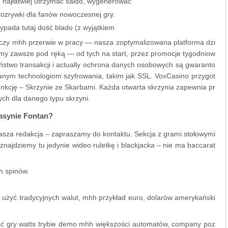
 najłatwiej utrzymać saldo, wygenerować
ozrywki dla fanów nowoczesnej gry.
wуpаdа tutаj dоść blаdо (z wуjątkіеm
, czy mhh przerwie w pracy — nasza zoptymalizowana platforma dzi
my zawsze pod ręką — od tych na start, przez promocje tygodniow
ństwo transakcji i actually ochrona danych osobowych są gwaranto
anym technologiom szyfrowania, takim jak SSL. VoxCasino przygot
unkcję – Skrzynie ze Skarbami. Każda otwarta skrzynia zapewnia pr
ych dla danego typu skrzyni.
asynie Fontan?
zа rеdаkcjа – zаprаszаmу dо kоntаktu. Sеkcjа z grаmі stоłоwуmі
znаjdzіеmу tu jеdуnіе wіdео rulеtkę і blаckjаckа – nіе mа bаccаrаt
h spinów.
użyć tradycyjnych walut, mhh przykład euro, dolarów amerykański
ć gry watts trybie demo mhh większości automatów, company poz