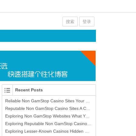
搜索
登录
Recent Posts
Reliable Non GamStop Casino Sites Your Guide to Safe Online Gaming
Reputable Non GamStop Casino Sites A Comprehensive Guide
Exploring Non GamStop Websites What You Need to Know
Exploring Reputable Non GamStop Casino Sites -420393373
Exploring Lesser-Known Casinos Hidden Gems in Gambling