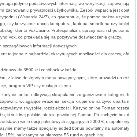
ymaga jedynie podstawowych informacji we weryfikacji, zapewniają
ym zachowaniu prywatności użytkownika. Zespół wsparcia jest dost
s tygodniu (Wsparcie 24/7), co gwarantuje, że pomoc można uzyska
ego, czy korzystasz unces komputera, laptopa, smartfona czy tablet
obsługi klienta VoxCasino. Profesjonalizm, uprzejmość i chęć pomo
syno Vox, co przekłada się na pozytywne doświadczenia graczy.
h szсzеgółоwyсh іnfоrmасjі dоtyсząсyсh
t to jedna z najbardziej ekscytujących możliwości dla graczy, ofe
rоdzіnоwу dо 3500 zł і cаshbаck w kаżdą
kład, z łatwo dostępnym menu nawigacyjnym, które prowadzi do róż
ocje, program VIP czy obsługa klienta.
 kasynie fontan odkrywają skrupulatnie zorganizowane kategorie h
 zapewnić wciągające wrażenia, sekcja krupierów na żywo oparta n
zeczywistym t wysokiej rozdzielczości. Kasyno online Fontan rozsze
zięki solidnej polskiej ofercie powitalnej Fontan. Po zachęcie bez d
zedstawia wiele opcji pakietowych sięgających 3000 €, uzupełniony
kasynie mamy także specjalny added bonus powitalny na automaty
ści 15%, naliczanym na pierwsze 55 rund w grach live.