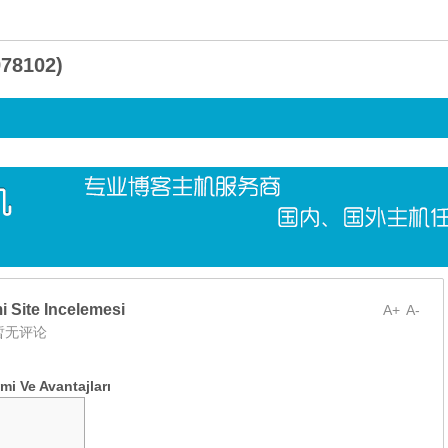
8102)
i Site Incelemesi
A+
A-
暂无评论
i Ve Avantajları