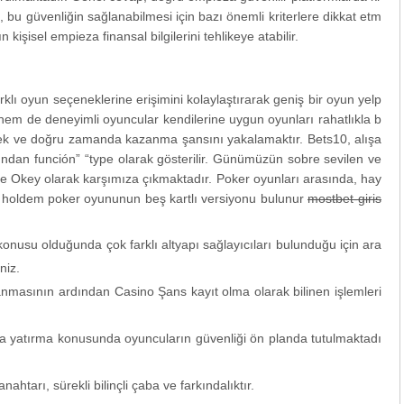
, bu güvenliğin sağlanabilmesi için bazı önemli kriterlere dikkat etm
n kişisel empieza finansal bilgilerini tehlikeye atabilir.
arklı oyun seçeneklerine erişimini kolaylaştırarak geniş bir oyun yelp
em de deneyimli oyuncular kendilerine uygun oyunları rahatlıkla b
mek ve doğru zamanda kazanma şansını yakalamaktır. Bets10, alışa
afından función” “type olarak gösterilir. Günümüzün sobre sevilen ve
de Okey olarak karşımıza çıkmaktadır. Poker oyunları arasında, hay
lı holdem poker oyununun beş kartlı versiyonu bulunur
mostbet-giris
konusu olduğunda çok farklı altyapı sağlayıcıları bulunduğu için ara
niz.
masının ardından Casino Şans kayıt olma olarak bilinen işlemleri
a yatırma konusunda oyuncuların güvenliği ön planda tutulmaktadı
htarı, sürekli bilinçli çaba ve farkındalıktır.