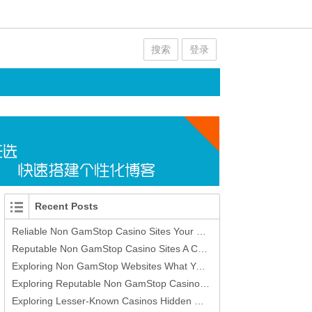
搜索
登录
Recent Posts
Reliable Non GamStop Casino Sites Your Guide to Safe Online Gaming
Reputable Non GamStop Casino Sites A Comprehensive Guide
Exploring Non GamStop Websites What You Need to Know
Exploring Reputable Non GamStop Casino Sites -420393373
Exploring Lesser-Known Casinos Hidden Gems in Gambling