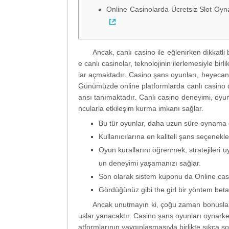
Online Casinolarda Ücretsiz Slot Oyna
Ancak, canlı casino ile eğlenirken dikkatli
e canlı casinolar, teknolojinin ilerlemesiyle b
lar açmaktadır. Casino şans oyunları, heyecan 
Günümüzde online platformlarda canlı casino 
ansı tanımaktadır. Canlı casino deneyimi, oyu
ncularla etkileşim kurma imkanı sağlar.
Bu tür oyunlar, daha uzun süre oynama 
Kullanıcılarına en kaliteli şans seçenekl
Oyun kurallarını öğrenmek, stratejileri u
un deneyimi yaşamanızı sağlar.
Son olarak sistem kuponu da Online cas
Gördüğünüz gibi the girl bir yöntem betagt
Ancak unutmayın ki, çoğu zaman bonusların
uslar yanacaktır. Casino şans oyunları oynarken 
atformlarının yaygınlaşmasıyla birlikte sıkça 