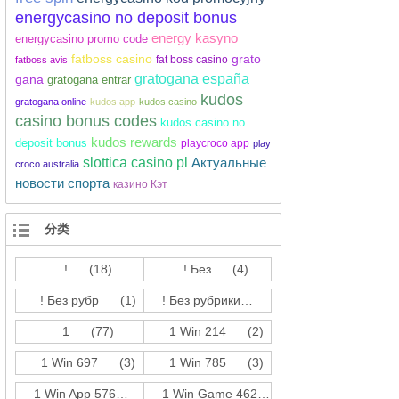
energycasino no deposit bonus
energy kasyno
energycasino promo code
fatboss casino
grato
fat boss casino
fatboss avis
gratogana españa
gana
gratogana entrar
kudos
gratogana online
kudos app
kudos casino
casino bonus codes
kudos casino no
kudos rewards
deposit bonus
playcroco app
play
slottica casino pl
Актуальные
croco australia
новости спорта
казино Кэт
分类
!
(18)
! Без
(4)
! Без рубр
(1)
! Без рубрики
(214)
1
(77)
1 Win 214
(2)
1 Win 697
(3)
1 Win 785
(3)
1 Win App 576
(3)
1 Win Game 462
(17)