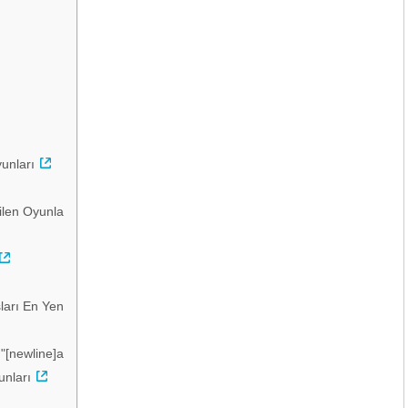
unları
ilen Oyunla
arı En Yen
"[newline]a
unları