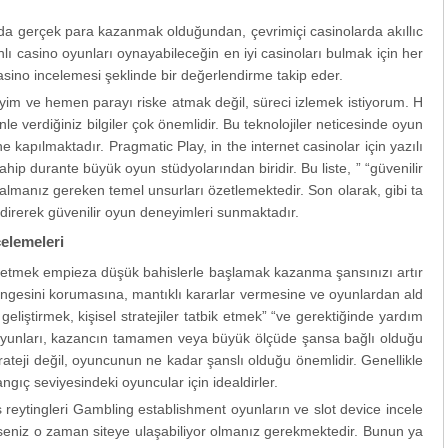
a gerçek para kazanmak olduğundan, çevrimiçi casinolarda akıllıc
 casino oyunları oynayabileceğin en iyi casinoları bulmak için her
sino incelemesi şeklinde bir değerlendirme takip eder.
iyim ve hemen parayı riske atmak değil, süreci izlemek istiyorum. H
e verdiğiniz bilgiler çok önemlidir. Bu teknolojiler neticesinde oyun
 kapılmaktadır. Pragmatic Play, in the internet casinolar için yazılı
p durante büyük oyun stüdyolarından biridir. Bu liste, ” “güvenilir
 ⁢almanız gereken temel unsurları özetlemektedir. Son olarak, gibi ⁣ta
lendirerek güvenilir oyun deneyimleri sunmaktadır.
celemeleri
önetmek empieza düşük bahislerle başlamak kazanma şansınızı artır
engesini korumasına, mantıklı kararlar vermesine ve oyunlardan ald
 geliştirmek, kişisel stratejiler tatbik etmek” “ve gerektiğinde yardım
 oyunları, kazancın tamamen veya büyük ölçüde şansa bağlı olduğu
rateji değil, oyuncunun ne kadar şanslı olduğu önemlidir. Genellikle
ngıç seviyesindeki oyuncular için idealdirler.
os reytingleri Gambling establishment oyunların ve slot device incele
seniz o zaman siteye ulaşabiliyor olmanız gerekmektedir. Bunun ya