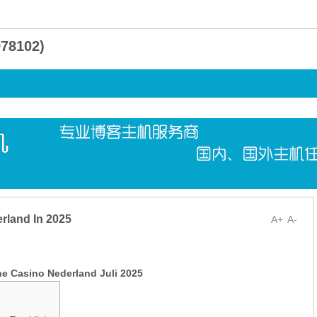
8102)
rland In 2025
A+
A-
ne Casino Nederland Juli 2025