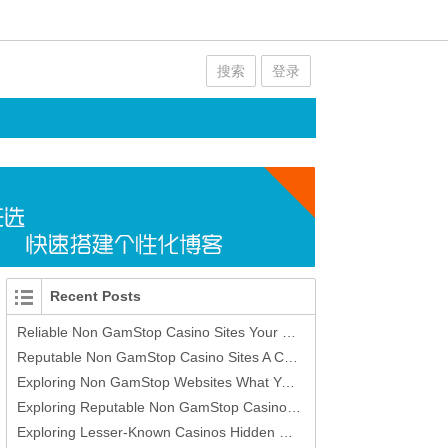
搜索
登录
Recent Posts
Reliable Non GamStop Casino Sites Your Guide to Safe Online Gaming
Reputable Non GamStop Casino Sites A Comprehensive Guide
Exploring Non GamStop Websites What You Need to Know
Exploring Reputable Non GamStop Casino Sites -420393373
Exploring Lesser-Known Casinos Hidden Gems in Gambling