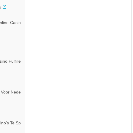
s
nline Casin
no Fulfille
o Voor Nede
ino’s Te Sp