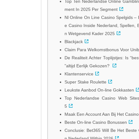
Top Ten Nederlandse Online Gamblin
ment In 2025 Per Segment
Nl Online On Line Casino Spelgids – 
e Casino Inside Nederland, Spellen,
n Wetgevend Kader 2025
Blackjack
Claim Para Welkomstbonus Voor Unib
De Realiteit Achter Toplijstjes: Is “be
"altijd Eerlijk Gekozen?
Klantenservice
Super Stake Roulette
Leukste Aanbod On-line Gokkasten
Top Nederlandse Casino Web Site
5
Maak Een Account Aan Bij Het Casino
Beste On-line Casino Bonussen
Conclusie: Bet365 Will Be Het Beste
n Nederland Within 2026