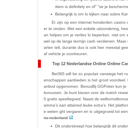
itiem is definitely en of" "se je bescher
Belangrijk is om lo kijken naar sobre Ka
Er zijn op een internet honderden casino s
er te vinden. Met een enkele uitzondering, heef
an helpen om je verlies lo beperken, niet om w
wel op de lange termijn cash verdienen. Maar 
arten telt, durante dus is ook hier meestal ge
af vehicle je voorkeuren.
Top 12 Nederlandse Online Online Ca
Bet365 will be zo populair vanwege het ru
enschappen aanbieden is het groot voordeel. 
anbod opgenomen. BonusBij GGPoker kun je w
bonussen. Je kunt kiezen voor de match rewar
0 gratis speeltegoed. Naast de welkomstbonus
amma’s aan attained leuke extra’s. Het platfo
e weten ght vergaren en is uitgegroeid tot een
no nederland
.
Dit onderstreept hoe belangrijk dit onder