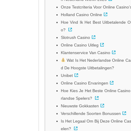
Onze Testcriteria Voor Online Casino’
Holland Casino Online
Hoe Vind Ik Het Best Uitbetalende O
o?
Slotrush Casino
Online Casino Uitleg
Klantenservice Van Casino
Wat Is Het Nederlandse Online Casi
d De Hoogste Uitbetalingen?
Unibet
Online Casino Ervaringen
Hoe Kies Je Het Beste Online Casin
rlandse Spelers?
Nieuwste Gokkasten
Verschillende Soorten Bonussen
Is Het Legaal Om Bij Deze Online Cas
elen?