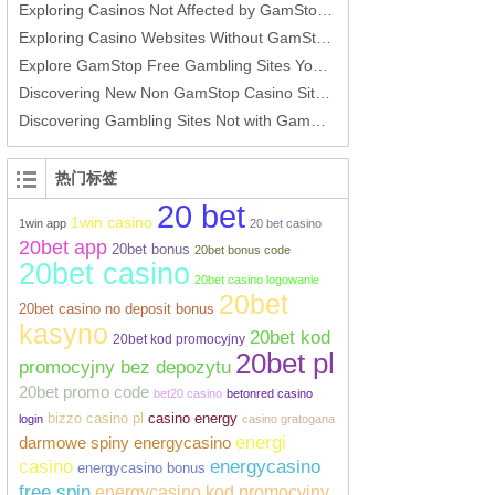
Exploring Casinos Not Affected by GamStop Options for Players
Exploring Casino Websites Without GamStop An In-Depth Guide
Explore GamStop Free Gambling Sites Your Ultimate Guide
Discovering New Non GamStop Casino Sites A Guide for UK Players
Discovering Gambling Sites Not with GamStop
热门标签
20 bet
1win casino
1win app
20 bet casino
20bet app
20bet bonus
20bet bonus code
20bet casino
20bet casino logowanie
20bet
20bet casino no deposit bonus
kasyno
20bet kod
20bet kod promocyjny
20bet pl
promocyjny bez depozytu
20bet promo code
bet20 casino
betonred casino
bizzo casino pl
casino energy
login
casino gratogana
energi
darmowe spiny energycasino
casino
energycasino
energycasino bonus
free spin
energycasino kod promocyjny