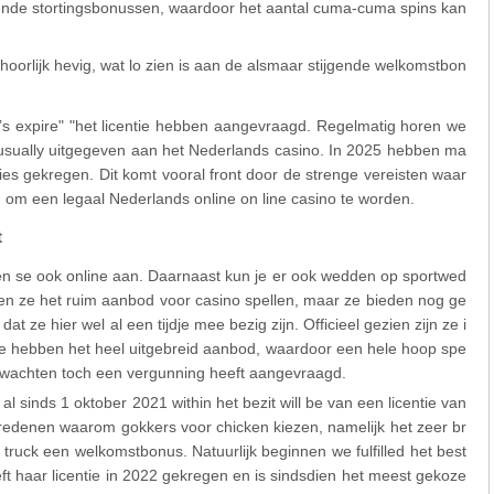
llende stortingsbonussen, waardoor het aantal cuma-cuma spins kan
behoorlijk hevig, wat lo zien is aan de alsmaar stijgende welkomstbon
no’s expire" "het licentie hebben aangevraagd. Regelmatig horen we
s usually uitgegeven aan het Nederlands casino. In 2025 hebben ma
ties gekregen. Dit komt vooral front door de strenge vereisten waar
om een legaal Nederlands online on line casino te worden.
t
den se ook online aan. Daarnaast kun je er ook wedden op sportwed
bben ze het ruim aanbod voor casino spellen, maar ze bieden nog ge
t ze hier wel al een tijdje mee bezig zijn. Officieel gezien zijn ze i
Ze hebben het heel uitgebreid aanbod, waardoor een hele hoop spe
ijd wachten toch een vergunning heeft aangevraagd.
al sinds 1 oktober 2021 within het bezit will be van een licentie van
e redenen waarom gokkers voor chicken kiezen, namelijk het zeer br
ruck een welkomstbonus. Natuurlijk beginnen we fulfilled het best
t haar licentie in 2022 gekregen en is sindsdien het meest gekoze