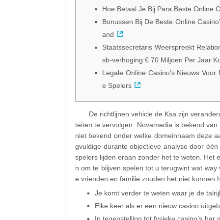
Hoe Betaal Je Bij Para Beste Online C
Bonussen Bij De Beste Online Casino’
and
Staatssecretaris Weerspreekt Relatio
sb-verhoging € 70 Miljoen Per Jaar K
Legale Online Casino’s Nieuws Voor
e Spelers
De richtlijnen vehicle de Ksa zijn verand
teiten te vervolgen. Novamedia is bekend van L
niet bekend onder welke domeinnaam deze aanbi
gvuldige durante objectieve analyse door één o
spelers lijden eraan zonder het te weten. Het 
n om te blijven spelen tot u terugwint wat way v
e vrienden en familie zouden het niet kunnen h
Je komt verder te weten waar je de talri
Elke keer als er een nieuw casino uitgeb
In tegenstelling tot fysieke casino’s har