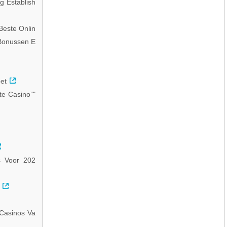
g Establish
Beste Onlin
 Bonussen E
et
ste Casino”"
s Voor 202
 Casinos Va