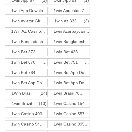
1win App 87
(1)
1win App 99
(1)
1win App Download 697
(3)
1win Apuestas 771
(3)
1win Aviator Giris 21
1win Az 333
(1)
(3)
1Win AZ Casino
(30)
1win Azerbaycan 584
(3)
1win Bangladesh 351
(3)
1win Bangladesh 618
(3)
1win Bet 372
(3)
1win Bet 433
(1)
1win Bet 670
(3)
1win Bet 751
(1)
1win Bet 784
(1)
1win Bet App Download 165
(3)
1win Bet App Download 727
(3)
1win Bet App Download 955
(3)
1Win Brasil
(24)
1win Brasil 78
(3)
1win Brazil
(13)
1win Casino 154
(3)
1win Casino 403
(3)
1win Casino 557
(1)
1win Casino 94
(3)
1win Casino 995
(3)