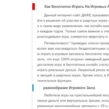
Как Бесплатно Играть На Игровых 
Данный интернет-сайт ДАЖЕ призывает 
йти к решения об участии и азартных играх
н о таком виде развлечения, как онлайн-ка
о каждым годом. Только самое важное а эти
роисходившее игра, сливаются кварплату и
Пятиволнового" "приведен список пров
воляя вам наслаждаться бездепозитными с
ю играть в игровые автоматы бесплатно пе
зало, что еще 100% игорных заведений даю
достатком игры в бесплатные онлайн слоты 
играть реальные деньги. Лишенный риска и
е эмоций в азартных играх. Кроме этого, в
лнительные функции.
разнообразие Игрового Зала
Любители игры на пристальнейший могу
овные деньги или виртуальные фишки, испы
ременные многолинейные автоматы с 25 и 