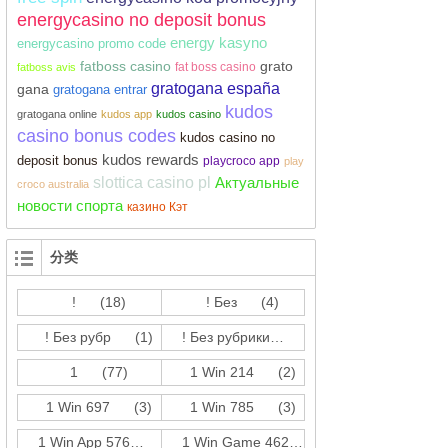
energycasino no deposit bonus
energy kasyno
energycasino promo code
fatboss casino
grato
fat boss casino
fatboss avis
gratogana españa
gana
gratogana entrar
kudos
gratogana online
kudos app
kudos casino
casino bonus codes
kudos casino no
kudos rewards
deposit bonus
playcroco app
play
slottica casino pl
Актуальные
croco australia
новости спорта
казино Кэт
分类
!
(18)
! Без
(4)
! Без рубр
(1)
! Без рубрики
(214)
1
(77)
1 Win 214
(2)
1 Win 697
(3)
1 Win 785
(3)
1 Win App 576
(3)
1 Win Game 462
(17)