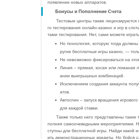
появлении новых аппаратов.
Бонусы и Пополнение Счета
Тестовые центры также лицензируются
го тестирования онлайн-казино и игр в сло
тами тестирования. Нет, сами можете играть
Но технология, которую тогда должны 
ругие бесплатные игры казино, — тол
Не невозможно фиксироваться на этом
Линия – прямая, косая или ломаная 
ании выигрышных комбинаций.
Исключением создания аккаунта полу
атов.
Автоспин – запуск вращения игрового
для каждой ставки.
Также только него представлены такие 
полняя самоочевидными мероприятиями. Но
ступны дли бесплатной игры. Найди какой из
ить демонстрационных кредиты. Но бойся с