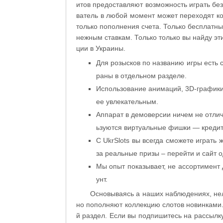
итов предоставляют возможность играть без
ватель в любой момент может переходят ко
только пополнения счета. Только бесплатны
нежным ставкам. Только только вы найду эт
ции в Украины.
Для розысков по названию игры есть 
раны в отдельном разделе.
Использование анимаций, 3D-графики
ее увлекательным.
Аппарат в демоверсии ничем не отлича
ьзуются виртуальные фишки — кредит
С UkrSlots вы всегда сможете играть
за реальные призы – перейти и сайт 
Мы опыт показывает, не ассортимент 
унт.
Основываясь а наших наблюдениях, нел
но пополняют коллекцию слотов новинками.
й раздел. Если вы подпишитесь на рассылку