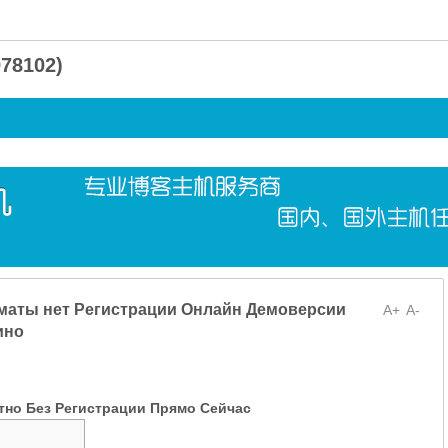
8102)
маты нет Регистрации Онлайн Демоверсии
A+
A-
ино
тно Без Регистрации Прямо Сейчас