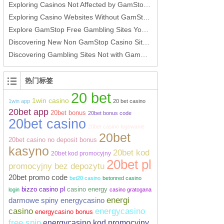
Exploring Casinos Not Affected by GamStop Options for Players
Exploring Casino Websites Without GamStop An In-Depth Guide
Explore GamStop Free Gambling Sites Your Ultimate Guide
Discovering New Non GamStop Casino Sites A Guide for UK Players
Discovering Gambling Sites Not with GamStop
热门标签
20 bet
1win casino
1win app
20 bet casino
20bet app
20bet bonus
20bet bonus code
20bet casino
20bet casino logowanie
20bet
20bet casino no deposit bonus
kasyno
20bet kod
20bet kod promocyjny
20bet pl
promocyjny bez depozytu
20bet promo code
bet20 casino
betonred casino
bizzo casino pl
casino energy
login
casino gratogana
energi
darmowe spiny energycasino
casino
energycasino
energycasino bonus
free spin
energycasino kod promocyjny