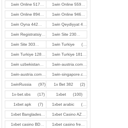
1win Online 517
(3)
1win Online 559
(3)
1win Online 894
(3)
1win Online 946
(1)
1win Oyna 442
(3)
1win Qeydiyyat 423
(3)
1win Registratsiya 528
(3)
1win Site 230
(3)
1win Site 303
(3)
1win Turkiye
(59)
1win Turkiye 128
(2)
1win Turkiye 181
(1)
1win uzbekistan
(21)
1win-austria.comde-at c1
(31)
1win-austria.comde-at c2
(5)
1win-singapore.comen-sg z2
(17)
1winRussia
(97)
1x Bet 382
(2)
1x-bet.sbs
(17)
1xbet
(100)
1xbet apk
(7)
1xbet arabic
(10)
1xbet Bangladesh
(17)
1xbet Casino AZ
(81)
1xbet casino BD
(41)
1xbet casino french
(14)