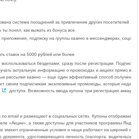
ована система поощрений за привлечение других посетителей.
ты понял, как выжать из бонуса все.
 приложения, подписку на группы казино в мессенджерах, соцс
ть ставок на 5000 рублей или более.
 воспользоваться бездепами, сразу после регистрации. Подпис
лучать актуальную информацию о промокодах и акциях прямо в
тные рассылки казино — еще один эффективный способ получен
яют своим подписчикам эксклюзивные промокоды, которые недо
а
доступа. Возможность ввода купона при регистрации аккау
 по email и размещают в социальных сетях. Купоны отображаю
деле «Акции», а также доступны для участников программы Янд
еже имеют ограниченные условия и чаще работают на широкий с
ю документа, удостоверяющего личность (паспорта, водительск