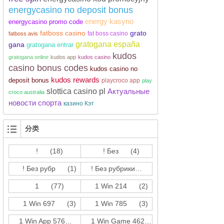
energycasino no deposit bonus
energy kasyno
energycasino promo code
fatboss casino
grato
fat boss casino
fatboss avis
gratogana españa
gana
gratogana entrar
kudos
gratogana online
kudos app
kudos casino
casino bonus codes
kudos casino no
kudos rewards
deposit bonus
playcroco app
play
slottica casino pl
Актуальные
croco australia
новости спорта
казино Кэт
分类
!
(18)
! Без
(4)
! Без рубр
(1)
! Без рубрики
(214)
1
(77)
1 Win 214
(2)
1 Win 697
(3)
1 Win 785
(3)
1 Win App 576
(3)
1 Win Game 462
(17)