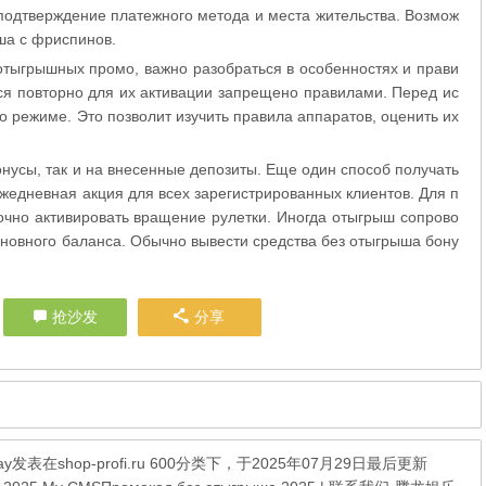
я подтверждение платежного метода и места жительства. Возмож
ша с фриспинов.
отыгрышных промо, важно разобраться в особенностях и прави
ся повторно для их активации запрещено правилами. Перед ис
 режиме. Это позволит изучить правила аппаратов, оценить их
нусы, так и на внесенные депозиты. Еще один способ получать
жедневная акция для всех зарегистрированных клиентов. Для п
очно активировать вращение рулетки. Иногда отыгрыш сопрово
сновного баланса. Обычно вывести средства без отыгрыша бону
抢沙发
分享
ay
发表在
shop-profi.ru 600
分类下，于2025年07月29日最后更新