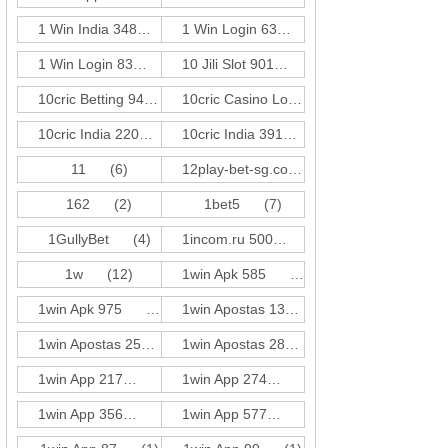
1 Win India 348
(1)
1 Win Login 63
(1)
1 Win Login 83
(3)
10 Jili Slot 901
(18)
10cric Betting 940
(1)
10cric Casino Login 310
(1)
10cric India 220
(3)
10cric India 391
(1)
11
(6)
12play-bet-sg.com
(4)
162
(2)
1bet5
(7)
1GullyBet
(4)
1incom.ru 500
(18)
1w
(12)
1win Apk 585
(3)
1win Apk 975
(3)
1win Apostas 132
(3)
1win Apostas 257
(3)
1win Apostas 286
(3)
1win App 217
(3)
1win App 274
(1)
1win App 356
(1)
1win App 577
(3)