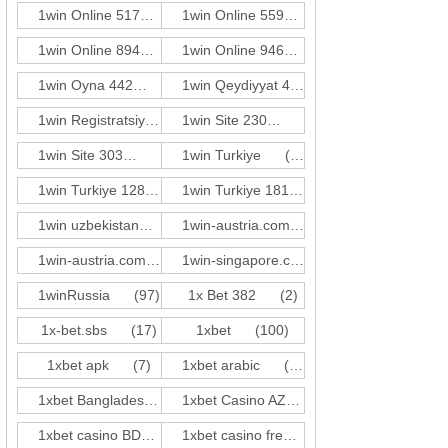
1win Online 517
(3)
1win Online 559
(3)
1win Online 894
(3)
1win Online 946
(1)
1win Oyna 442
(3)
1win Qeydiyyat 423
(3)
1win Registratsiya 528
(3)
1win Site 230
(3)
1win Site 303
(3)
1win Turkiye
(59)
1win Turkiye 128
(2)
1win Turkiye 181
(1)
1win uzbekistan
(21)
1win-austria.comde-at c1
(31)
1win-austria.comde-at c2
(5)
1win-singapore.comen-sg z2
(17)
1winRussia
(97)
1x Bet 382
(2)
1x-bet.sbs
(17)
1xbet
(100)
1xbet apk
(7)
1xbet arabic
(10)
1xbet Bangladesh
(17)
1xbet Casino AZ
(81)
1xbet casino BD
(41)
1xbet casino french
(14)