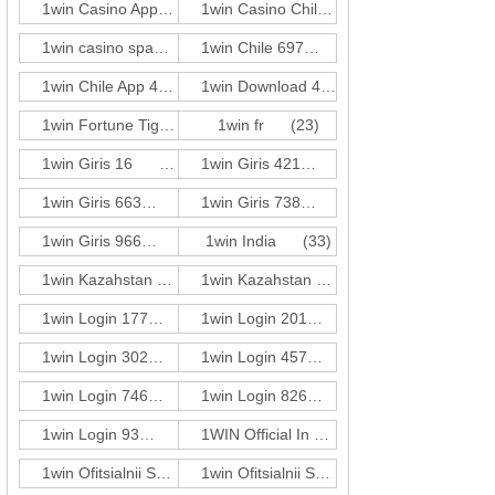
1win Casino App 249
(3)
1win Casino Chile 201
(3)
1win casino spanish
(416)
1win Chile 697
(1)
1win Chile App 483
(3)
1win Download 421
(3)
1win Fortune Tiger 274
1win fr
(1)
(23)
1win Giris 16
(1)
1win Giris 421
(3)
1win Giris 663
(3)
1win Giris 738
(1)
1win Giris 966
(3)
1win India
(33)
1win Kazahstan 250
(3)
1win Kazahstan 680
(1)
1win Login 177
(3)
1win Login 201
(3)
1win Login 302
(3)
1win Login 457
(1)
1win Login 746
(1)
1win Login 826
(1)
1win Login 93
(5)
1WIN Official In Russia
(72)
1win Ofitsialnii Sait 660
(3)
1win Ofitsialnii Sait 782
(3)