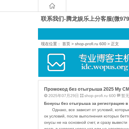
联系我们-腾龙娱乐上分客服(微9797
现在位置：
首页
>
shop-profi.ru 600
> 正文
Промокод без отыгрыша 2025 My C
2025年07月29日
shop-profi.ru 600
暂
Бонусы без отыгрыша за регистрацию в 
Однако, все зависит от условий, котор
ок условий, после выполнения которых бетт
онусы не на основной счет, и сразу вывест
исать в саппорт через чат или на электронн