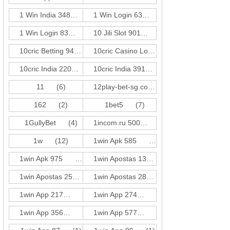
1 Win India 348
(1)
1 Win Login 63
(1)
1 Win Login 83
(3)
10 Jili Slot 901
(18)
10cric Betting 940
(1)
10cric Casino Login 310
(1)
10cric India 220
(3)
10cric India 391
(1)
11
(6)
12play-bet-sg.com
(4)
162
(2)
1bet5
(7)
1GullyBet
(4)
1incom.ru 500
(18)
1w
(12)
1win Apk 585
(3)
1win Apk 975
(3)
1win Apostas 132
(3)
1win Apostas 257
(3)
1win Apostas 286
(3)
1win App 217
(3)
1win App 274
(1)
1win App 356
(1)
1win App 577
(3)