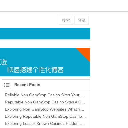
搜索
登录
Recent Posts
Reliable Non GamStop Casino Sites Your Guide to Safe Online Gaming
Reputable Non GamStop Casino Sites A Comprehensive Guide
Exploring Non GamStop Websites What You Need to Know
Exploring Reputable Non GamStop Casino Sites -420393373
Exploring Lesser-Known Casinos Hidden Gems in Gambling