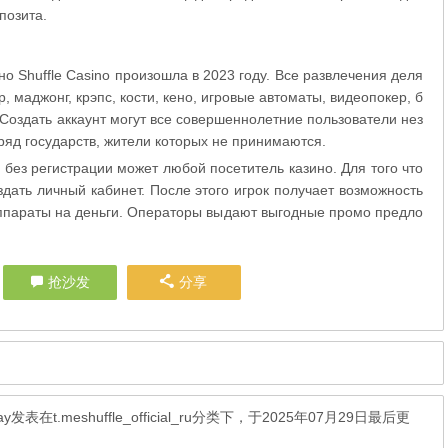
позита.
 Shuffle Casino произошла в 2023 году. Все развлечения деля
ер, маджонг, крэпс, кости, кено, игровые автоматы, видеопокер, б
р. Создать аккаунт могут все совершеннолетние пользователи нез
 ряд государств, жители которых не принимаются.
 без регистрации может любой посетитель казино. Для того что
здать личный кабинет. После этого игрок получает возможность
аппараты на деньги. Операторы выдают выгодные промо предло
抢沙发
分享
ay
发表在
t.meshuffle_official_ru
分类下，于2025年07月29日最后更