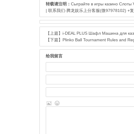
转载请注明：
Сыграйте в игры казино Слоты 
| 联系我们-腾龙娱乐上分客服(微97978102)
+
【上篇】
i-DEAL PLUS Шафл Машина для ка
【下篇】
Plinko Ball Tournament Rules and Reg
给我留言