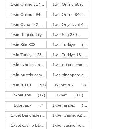
1win Online 517
(3)
1win Online 559
(3)
1win Online 894
(3)
1win Online 946
(1)
1win Oyna 442
(3)
1win Qeydiyyat 423
(3)
1win Registratsiya 528
(3)
1win Site 230
(3)
1win Site 303
(3)
1win Turkiye
(59)
1win Turkiye 128
(2)
1win Turkiye 181
(1)
1win uzbekistan
(21)
1win-austria.comde-at c1
(31)
1win-austria.comde-at c2
(5)
1win-singapore.comen-sg z2
(17)
1winRussia
(97)
1x Bet 382
(2)
1x-bet.sbs
(17)
1xbet
(100)
1xbet apk
(7)
1xbet arabic
(10)
1xbet Bangladesh
(17)
1xbet Casino AZ
(81)
1xbet casino BD
(41)
1xbet casino french
(14)