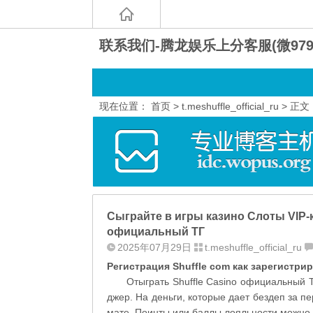
联系我们-腾龙娱乐上分客服(微9797
现在位置：
首页
>
t.meshuffle_official_ru
> 正文
Сыграйте в игры казино Слоты VIP-к
официальный ТГ
2025年07月29日
t.meshuffle_official_ru
Регистрация Shuffle com как зарегистрир
Отыграть
Shuffle Casino официальный 
джер. На деньги, которые дает бездеп за п
мате. Поинты или баллы лояльности можно к