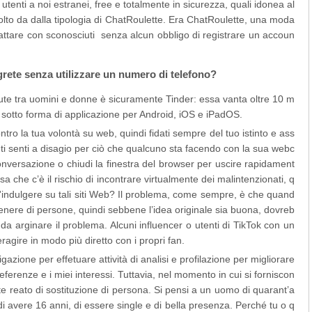
utenti a noi estranei, free e totalmente in sicurezza, quali idonea al
lto da dalla tipologia di ChatRoulette. Era ChatRoulette, una moda
chattare con sconosciuti senza alcun obbligo di registrare un accoun
grete senza utilizzare un numero di telefono?
ute tra uomini e donne è sicuramente Tinder: essa vanta oltre 10 m
ile sotto forma di applicazione per Android, iOS e iPadOS.
tro la tua volontà su web, quindi fidati sempre del tuo istinto e ass
 ti senti a disagio per ciò che qualcuno sta facendo con la sua webc
nversazione o chiudi la finestra del browser per uscire rapidament
che c’è il rischio di incontrare virtualmente dei malintenzionati, q
'indulgere su tali siti Web? Il problema, come sempre, è che quand
enere di persone, quindi sebbene l’idea originale sia buona, dovreb
 arginare il problema. Alcuni influencer o utenti di TikTok con un
agire in modo più diretto con i propri fan.
vigazione per effetuare attività di analisi e profilazione per migliorare
 preferenze e i miei interessi. Tuttavia, nel momento in cui si forniscon
te reato di sostituzione di persona. Si pensi a un uomo di quarant’a
i avere 16 anni, di essere single e di bella presenza. Perché tu o q