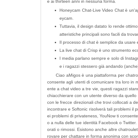
e ai thirteen anni in nessuna forma.
Honeycam Chat-Live Video Chat è un'ap
eycam.
Tuttavia, il design datato lo rende ottimo 
atteristiche principali sono facili da trova
Il processo di chat è semplice da usare e
La live chat di Crisp è uno strumento e
I media parlano sempre e solo di Instag
e i ragazzi stessero già andando (anche)
Ciao aMigos è una piattaforma per chatroul
consente agli utenti di comunicare tra loro i
ente a chat video a tre vie, questi ragazzi stan
chiacchierare con un utente diverso da quello 
con le frecce direzionali che trovi collocati a d
incontrare e Softonic risolverà tali problemi 
ei problemi di privateness, YouNow ti consente
o a nulla delle tue identità Facebook o Twitter
orati o rimossi. Esistono anche altre chatroule
rovare per chattare in forma anonima con scon