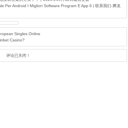
ale Per Android I Migliori Software Program E App 6 | 联系我们-腾龙
uropean Singles Online
inbet Casino?
评论已关闭！