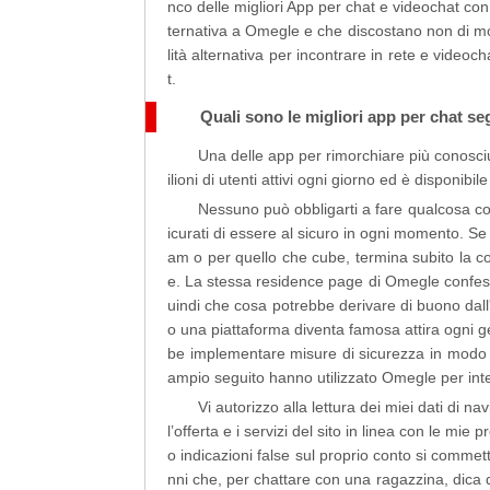
nco delle migliori App per chat e videochat con 
ternativa a Omegle e che discostano non di mo
lità alternativa per incontrare in rete e video
t.
Quali sono le migliori app per chat se
Una delle app per rimorchiare più conosci
ilioni di utenti attivi ogni giorno ed è disponib
Nessuno può obbligarti a fare qualcosa con
icurati di essere al sicuro in ogni momento. Se
am o per quello che cube, termina subito la co
e. La stessa residence page di Omegle confessa 
uindi che cosa potrebbe derivare di buono dall
o una piattaforma diventa famosa attira ogni g
be implementare misure di sicurezza in modo da
ampio seguito hanno utilizzato Omegle per inter
Vi autorizzo alla lettura dei miei dati di na
l’offerta e i servizi del sito in linea con le mie
o indicazioni false sul proprio conto si commet
nni che, per chattare con una ragazzina, dica d