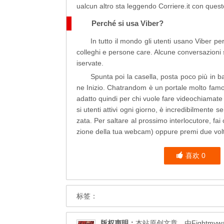
ualcun altro sta leggendo Corriere.it con quest
Perché si usa Viber?
In tutto il mondo gli utenti usano Viber pe
colleghi e persone care. Alcune conversazioni so
iservate.
Spunta poi la casella, posta poco più in bas
ne Inizio. Chatrandom è un portale molto famo
adatto quindi per chi vuole fare videochiamat
si utenti attivi ogni giorno, è incredibilmente 
zata. Per saltare al prossimo interlocutore, fai 
zione della tua webcam) oppure premi due volte 
喜欢
0
标签：
版权声明：
本站原创文章，由
Fightmyw