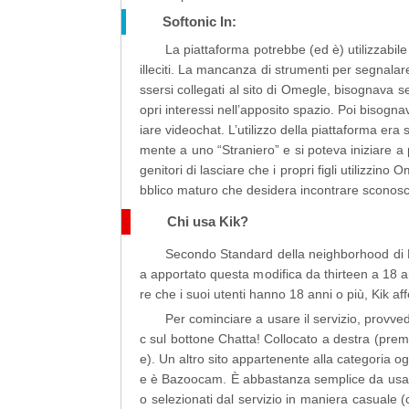
Softonic In:
La piattaforma potrebbe (ed è) utilizzabile
illeciti. La mancanza di strumenti per segnala
ssersi collegati al sito di Omegle, bisognava se
opri interessi nell’apposito spazio. Poi bisogna
iare videochat. L’utilizzo della piattaforma era 
mente a uno “Straniero” e si poteva iniziare a
genitori di lasciare che i propri figli utilizzin
bblico maturo che desidera incontrare sconosci
Chi usa Kik?
Secondo Standard della neighborhood di Ki
a apportato questa modifica da thirteen a 18 a
re che i suoi utenti hanno 18 anni o più, Kik affe
Per cominciare a usare il servizio, provvedi
c sul bottone Chatta! Collocato a destra (pre
e). Un altro sito appartenente alla categoria og
e è Bazoocam. È abbastanza semplice da usare
o selezionati dal servizio in maniera casuale