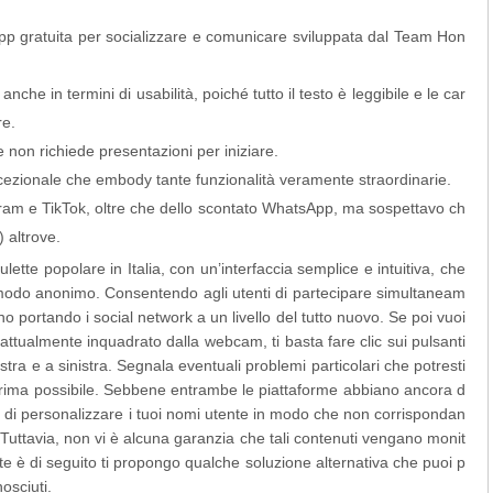
p gratuita per socializzare e comunicare sviluppata dal Team Hon
anche in termini di usabilità, poiché tutto il testo è leggibile e le car
re.
 non richiede presentazioni per iniziare.
ccezionale che embody tante funzionalità veramente straordinarie.
ram e TikTok, oltre che dello scontato WhatsApp, ma sospettavo ch
 altrove.
ette popolare in Italia, con un’interfaccia semplice e intuitiva, che
n modo anonimo. Consentendo agli utenti di partecipare simultaneam
no portando i social network a un livello del tutto nuovo. Se poi vuoi
attualmente inquadrato dalla webcam, ti basta fare clic sui pulsanti
estra e a sinistra. Segnala eventuali problemi particolari che potresti
il prima possibile. Sebbene entrambe le piattaforme abbiano ancora d
 di personalizzare i tuoi nomi utente in modo che non corrispondan
. Tuttavia, non vi è alcuna garanzia che tali contenuti vengano monit
tte è di seguito ti propongo qualche soluzione alternativa che puoi p
osciuti.