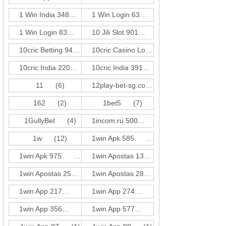
1 Win India 348
(1)
1 Win Login 63
(1)
1 Win Login 83
(3)
10 Jili Slot 901
(18)
10cric Betting 940
(1)
10cric Casino Login 310
(1)
10cric India 220
(3)
10cric India 391
(1)
11
(6)
12play-bet-sg.com
(4)
162
(2)
1bet5
(7)
1GullyBet
(4)
1incom.ru 500
(18)
1w
(12)
1win Apk 585
(3)
1win Apk 975
(3)
1win Apostas 132
(3)
1win Apostas 257
(3)
1win Apostas 286
(3)
1win App 217
(3)
1win App 274
(1)
1win App 356
(1)
1win App 577
(3)