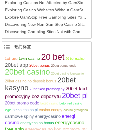
Exploring Casinos Not Affected by GamStop Options for Players
Exploring Casino Websites Without GamStop An In-Depth Guide
Explore GamStop Free Gambling Sites Your Ultimate Guide
Discovering New Non GamStop Casino Sites A Guide for UK Players
Discovering Gambling Sites Not with GamStop
热门标签
20 bet
1win casino
1win app
20 bet casino
20bet app
20bet bonus
20bet bonus code
20bet casino
20bet casino logowanie
20bet
20bet casino no deposit bonus
kasyno
20bet kod
20bet kod promocyjny
20bet pl
promocyjny bez depozytu
20bet promo code
bet20 casino
betonred casino
bizzo casino pl
casino energy
login
casino gratogana
energi
darmowe spiny energycasino
casino
energycasino
energycasino bonus
free spin
energycasino kod promocyjny