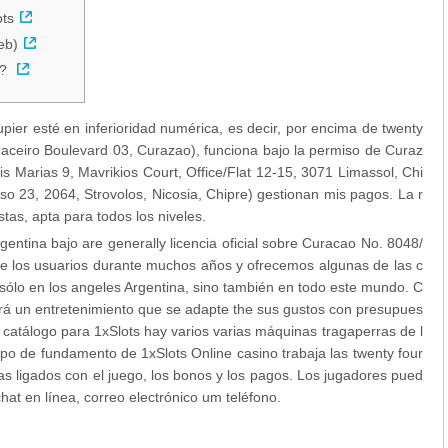
ots
eb)
s?
ier esté en inferioridad numérica, es decir, por encima de twenty
ceiro Boulevard 03, Curazao), funciona bajo la permiso de Curaz
s Marias 9, Mavrikios Court, Office/Flat 12-15, 3071 Limassol, Chi
iso 23, 2064, Strovolos, Nicosia, Chipre) gestionan mis pagos. La r
tas, apta para todos los niveles.
gentina bajo are generally licencia oficial sobre Curacao No. 8048/
 de los usuarios durante muchos años y ofrecemos algunas de las c
 sólo en los angeles Argentina, sino también en todo este mundo. C
rá un entretenimiento que se adapte the sus gustos con presupues
 catálogo para 1xSlots hay varios varias máquinas tragaperras de l
po de fundamento de 1xSlots Online casino trabaja las twenty four
as ligados con el juego, los bonos y los pagos. Los jugadores pued
hat en línea, correo electrónico um teléfono.