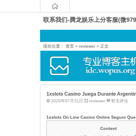
联系我们-腾龙娱乐上分客服(微9797
现在位置：
首页
>
reviewer
> 正文
1xslots Casino Juega Durante Argenti
2025年07月31日
reviewer
暂无评论
1xslots On Line Casino Online Seguro Que
Content