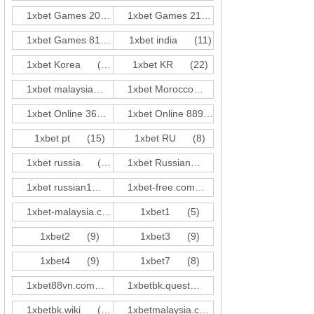
1xbet Games 202
(7)
1xbet Games 213
(3)
1xbet Games 819
(1)
1xbet india
(11)
1xbet Korea
(44)
1xbet KR
(22)
1xbet malaysia
(19)
1xbet Morocco
(21)
1xbet Online 36
(3)
1xbet Online 889
(1)
1xbet pt
(15)
1xbet RU
(8)
1xbet russia
(10)
1xbet Russian
(55)
1xbet russian1
(91)
1xbet-free.com
(2)
1xbet-malaysia.com
(2)
1xbet1
(5)
1xbet2
(9)
1xbet3
(9)
1xbet4
(9)
1xbet7
(8)
1xbet88vn.com
(2)
1xbetbk.quest
(18)
1xbetbk.wiki
(17)
1xbetmalaysia.com
(1)