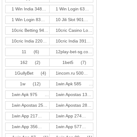
1 Win India 348
(1)
1 Win Login 63
(1)
1 Win Login 83
(3)
10 Jili Slot 901
(18)
10cric Betting 940
(1)
10cric Casino Login 310
(1)
10cric India 220
(3)
10cric India 391
(1)
11
(6)
12play-bet-sg.com
(4)
162
(2)
1bet5
(7)
1GullyBet
(4)
1incom.ru 500
(18)
1w
(12)
1win Apk 585
(3)
1win Apk 975
(3)
1win Apostas 132
(3)
1win Apostas 257
(3)
1win Apostas 286
(3)
1win App 217
(3)
1win App 274
(1)
1win App 356
(1)
1win App 577
(3)