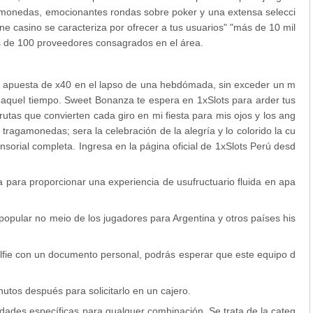
gamonedas, emocionantes rondas sobre poker y una extensa selecci
e casino se caracteriza por ofrecer a tus usuarios" "más de 10 mil
ás de 100 proveedores consagrados en el área.
de apuesta de x40 en el lapso de una hebdómada, sin exceder un m
aquel tiempo. Sweet Bonanza te espera en 1xSlots para arder tus
rutas que convierten cada giro en mi fiesta para mis ojos y los ang
 tragamonedas; sera la celebración de la alegría y lo colorido la cu
ensorial completa. Ingresa en la página oficial de 1xSlots Perú desd
 para proporcionar una experiencia de usufructuario fluida en apa
 popular no meio de los jugadores para Argentina y otros países his
elfie con un documento personal, podrás esperar que este equipo d
nutos después para solicitarlo en un cajero.
idades específicas para qualquer combinación. Se trata de la categ