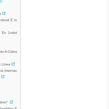
a
ndroid E Io
 En 1xslot
ado A Cobra
n Línea
ia Internac
ntina?
 Gambling E