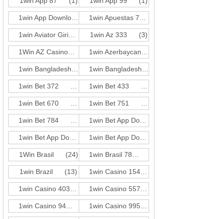
1win App 87
(1)
1win App 99
(1)
1win App Download 697
(3)
1win Apuestas 771
(3)
1win Aviator Giris 21
1win Az 333
(1)
(3)
1Win AZ Casino
(30)
1win Azerbaycan 584
(3)
1win Bangladesh 351
(3)
1win Bangladesh 618
(3)
1win Bet 372
(3)
1win Bet 433
(1)
1win Bet 670
(3)
1win Bet 751
(1)
1win Bet 784
(1)
1win Bet App Download 165
(3)
1win Bet App Download 727
(3)
1win Bet App Download 955
(3)
1Win Brasil
(24)
1win Brasil 78
(3)
1win Brazil
(13)
1win Casino 154
(3)
1win Casino 403
(3)
1win Casino 557
(1)
1win Casino 94
(3)
1win Casino 995
(3)