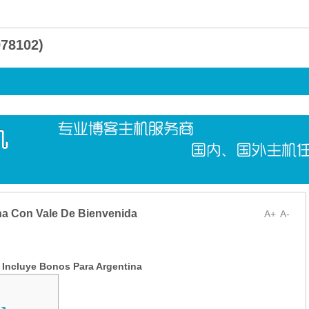
8102)
na Con Vale De Bienvenida
A+
A-
 Incluye Bonos Para Argentina