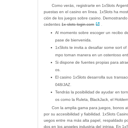
Como verás, registrarte en 1xSlots Argent
puestas en el casino en línea. 1xSlots ha mo
ción de los juegos sobre casino. Demostrando e
cedentes
1x-slots-login.com
.
Al momento sobre escoger un recibo de
pase de bienvenida.
1xSlots te invita a desafiar some sort o
mpo toman manera en un ostentoso ento
Si dispone de fuentes propias para atr
os.
El casino 1xSlots desarrolla sus transac
048/JAZ.
Tendrás la posibilidad de ayudar en tor
os como la Ruleta, BlackJack, el Holdem
Con la amplia gama para juegos, bonos at
por su accesibilidad y fiabilidad. 1xSlots Cas
uegos entre ma más alta papel, respaldado p
dos en los angeles industria del intriga. En 1