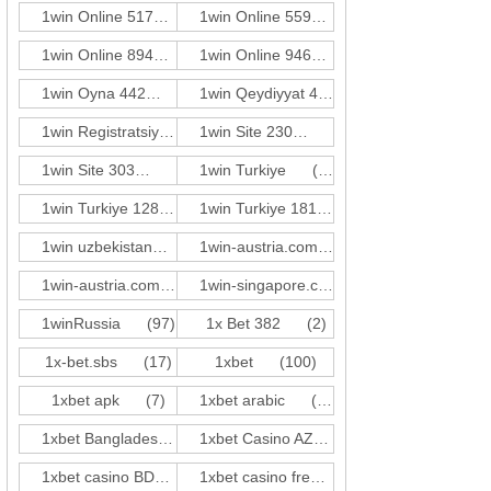
1win Online 517
(3)
1win Online 559
(3)
1win Online 894
(3)
1win Online 946
(1)
1win Oyna 442
(3)
1win Qeydiyyat 423
(3)
1win Registratsiya 528
(3)
1win Site 230
(3)
1win Site 303
(3)
1win Turkiye
(59)
1win Turkiye 128
(2)
1win Turkiye 181
(1)
1win uzbekistan
(21)
1win-austria.comde-at c1
(31)
1win-austria.comde-at c2
(5)
1win-singapore.comen-sg z2
(17)
1winRussia
(97)
1x Bet 382
(2)
1x-bet.sbs
(17)
1xbet
(100)
1xbet apk
(7)
1xbet arabic
(10)
1xbet Bangladesh
(17)
1xbet Casino AZ
(81)
1xbet casino BD
(41)
1xbet casino french
(14)