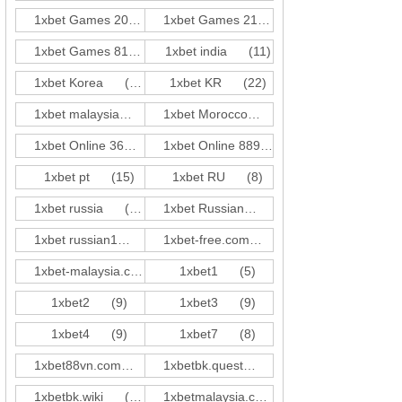
1xbet Games 202
(7)
1xbet Games 213
(3)
1xbet Games 819
(1)
1xbet india
(11)
1xbet Korea
(44)
1xbet KR
(22)
1xbet malaysia
(19)
1xbet Morocco
(21)
1xbet Online 36
(3)
1xbet Online 889
(1)
1xbet pt
(15)
1xbet RU
(8)
1xbet russia
(10)
1xbet Russian
(55)
1xbet russian1
(91)
1xbet-free.com
(2)
1xbet-malaysia.com
(2)
1xbet1
(5)
1xbet2
(9)
1xbet3
(9)
1xbet4
(9)
1xbet7
(8)
1xbet88vn.com
(2)
1xbetbk.quest
(18)
1xbetbk.wiki
(17)
1xbetmalaysia.com
(1)