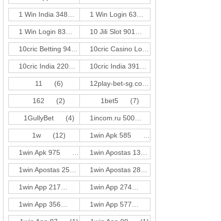
1 Win India 348
(1)
1 Win Login 63
(1)
1 Win Login 83
(3)
10 Jili Slot 901
(18)
10cric Betting 940
(1)
10cric Casino Login 310
(1)
10cric India 220
(3)
10cric India 391
(1)
11
(6)
12play-bet-sg.com
(4)
162
(2)
1bet5
(7)
1GullyBet
(4)
1incom.ru 500
(18)
1w
(12)
1win Apk 585
(3)
1win Apk 975
(3)
1win Apostas 132
(3)
1win Apostas 257
(3)
1win Apostas 286
(3)
1win App 217
(3)
1win App 274
(1)
1win App 356
(1)
1win App 577
(3)