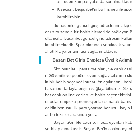
am eden kampanyalar da sunulmaktadır
Kısacası, Başarıbet’in bu hizmeti ile spo
karabilirsiniz.
Bu nedenle, güncel giriş adreslerini takip e
anı sıra zengin bir bahis hizmeti de sağlayan
ullanıcılar basaribet güncel giriş adresini kul
lanabilmektedir. Spor alanında yapılacak yatır
ahatlıkla yararlanması sağlanmaktadır.
Başarı Bet Giriş Empieza Üyelik Adımla
Slot oyunları, pasta oyunları, ve canlı cas
r. Güvenilir ve popüler oyun sağlayıcılarının s
in bir bahis seçeneği sunar. Anlaşılır canlı ba
basaribet farkıyla erişim sağlayabilirsiniz. Siz
bet canlı on line casino ve bahis seçeneklerini k
onuslar empieza promosyonlar sunarak bahis d
geldin bonusu, ilk para yatırma bonusu, kayıp 
ar bu teklifler arasında yer alır.
Başarı Gamble casino, masa oyunları kat
ya hitap etmektedir. Başarı Bet'in casino oyun