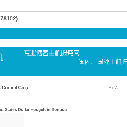
8102)
 Güncel Giriş
A+
A-
ited States Dollar Hoşgeldin Bonusu