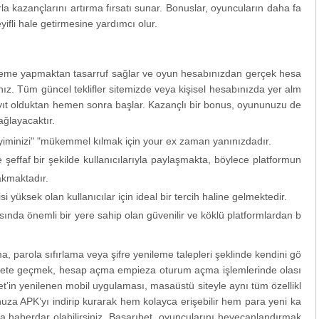
 kazançlarını artırma fırsatı sunar. Bonuslar, oyuncuların daha fa
fli hale getirmesine yardımcı olur.
r ödeme yapmaktan tasarruf sağlar ve oyun hesabınızdan gerçek hesa
nız. Tüm güncel teklifler sitemizde veya kişisel hesabınızda yer alm
ıt olduktan hemen sonra başlar. Kazançlı bir bonus, oyununuzu de
ağlayacaktır.
eyiminizi" "mükemmel kılmak için your ex zaman yanınızdadır.
de şeffaf bir şekilde kullanıcılarıyla paylaşmakta, böylece platformun
rakmaktadır.
 yüksek olan kullanıcılar için ideal bir tercih haline gelmektedir.
sında önemli bir yere sahip olan güvenilir ve köklü platformlardan b
ma, parola sıfırlama veya şifre yenileme talepleri şeklinde kendini gö
arekete geçmek, hesap açma empieza oturum açma işlemlerinde olası
t’in yenilenen mobil uygulaması, masaüstü siteyle aynı tüm özellikl
unuza APK’yı indirip kurarak hem kolayca erişebilir hem para yeni ka
 haberdar olabilirsiniz. Başarıbet, oyuncularını heyecanlandırmak