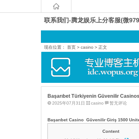
联系我们-腾龙娱乐上分客服(微9797
现在位置：
首页
>
casino
> 正文
Başarıbet Türkiyenin Güvenilir Casinos
2025年07月31日
casino
暂无评论
Başarıbet Casino ️ Güvenilir Giriş 1500 Un
Content