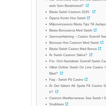
wish Som Betalmetod?
Bästa Swish Casinon 2025:
Öppna Konto Hos Swish
Miljonvinnarens Bästa Tips Till Jackpo
Bästa Bonusarna Med Swish
Sammanfattning – Casino Scientif Sw
Bonusar Hos Casinon Med Swish
Bästa Swish Casino Med Bonus
Är Swish Casinon Säkra?
För- Och Nackdelar Scientif Swish Ca
Vilket Online Swish On Line Casino I
Bäst?
Faq - Swish På Casino
Är Det Säkert Att Spela På Casino Sc
h?
Casinon Mediterranean Sea Swish I S
Snabbare