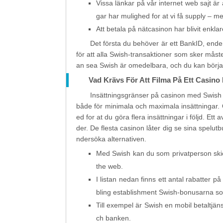
Vissa länkar på vår internet web sajt är af
gar har mulighed for at vi få supply – me
Att betala på nätcasinon har blivit enk
Det första du behöver är ett BankID, ende
för att alla Swish-transaktioner som sker måst
an sea Swish är omedelbara, och du kan börja 
Vad Krävs För Att Filma På Ett Casin
Insättningsgränser på casinon med Swish k
både för minimala och maximala insättningar. 
ed for at du göra flera insättningar i följd. Ett 
der. De flesta casinon låter dig se sina spelutb
ndersöka alternativen.
Med Swish kan du som privatperson skicka
the web.
I listan nedan finns ett antal rabatter
bling establishment Swish-bonusarna som 
Till exempel är Swish en mobil betaltjä
ch banken.