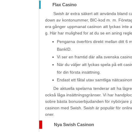
Flax Casino
Swish är extra säkert att använda bland cas
down av kontonummer, BIC-kod m. m. Företage
era gånger uppmanat casinon att lyckas inte 
g. Här har mulighed for at du se en aning re
Pengarna överförs direkt mellan ditt 6 
BankID.
Vi ser en framtid där alla svenska casin
När du väljer att lyckas spela på ett ca
för din första insättning.
Endast ett fåtal utav samtliga nätcasino
De aktuella spelarna tenderar att ha lägr
också låga insättningsgränser. Vi har handploc
sobre bästa bonuserbjudanden för nybörjare på
casinon med Swish. Swish är populär för onlin
oner.
Nya Swish Casinon