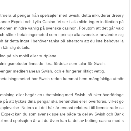
truera ut pengar från spelsajter med Swish, detta inkluderar dreary
e Expekt och Lyllo Casino. Vi ser i alla slide ingen indikation på
erationen mindre vanlig på svenska casinon. Förutom att det går väld
och säker betalningsmetod som i princip alla svenskar använder sig
 är detta inget i behöver tänka på eftersom att du inte behöver lä
 känslig details.
o på sin mobil eller surfplatta.
lningsmetoder finns de flera fördelar som talar för Swish.
pengar mediterranean Swish, och e fungerar riktigt vettig.
 ny betalningsmetod har Swish redan kammat hem mångfaldiga utmär
etalning eller begär en utbetalning med Swish, så sker överföringe
ge på att lyckas dina pengar ska behandlas eller överföras, vilket gö
plevelse. Notera att det här är endast relaterat till licensierade ca
os Expekt kan du som svensk spelare både ta del av Swish och Bank
el med spelsajten är att du även kan ta del av betting
casino med s