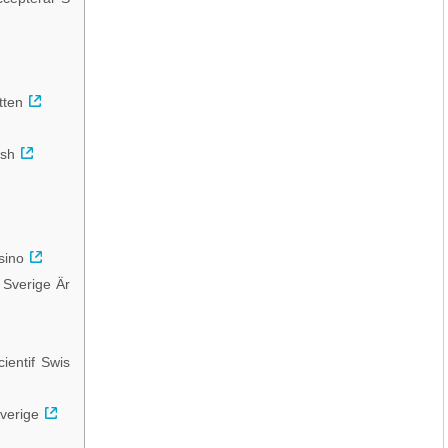
tten
ish
sino
 Sverige Är
ientif Swis
verige