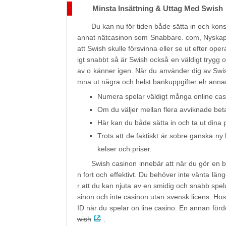
Minsta Insättning & Uttag Med Swish
Du kan nu för tiden både sätta in och kons
annat nätcasinon som Snabbare. com, Nyskapand
att Swish skulle försvinna eller se ut efter op
igt snabbt så är Swish också en väldigt trygg 
av o känner igen. När du använder dig av Swish
mna ut några och helst bankuppgifter elr annan
Numera spelar väldigt många online casin
Om du väljer mellan flera avviknade beta
Här kan du både sätta in och ta ut dina 
Trots att de faktiskt är sobre ganska
kelser och priser.
Swish casinon innebär att när du gör en b
n fort och effektivt. Du behöver inte vänta län
r att du kan njuta av en smidig och snabb spelup
sinon och inte casinon utan svensk licens. H
ID när du spelar on line casino. En annan förd
wish
.