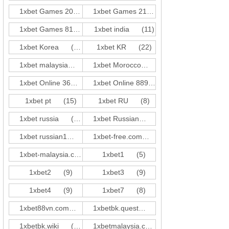
1xbet Games 202
(7)
1xbet Games 213
(3)
1xbet Games 819
(1)
1xbet india
(11)
1xbet Korea
(44)
1xbet KR
(22)
1xbet malaysia
(19)
1xbet Morocco
(21)
1xbet Online 36
(3)
1xbet Online 889
(1)
1xbet pt
(15)
1xbet RU
(8)
1xbet russia
(10)
1xbet Russian
(55)
1xbet russian1
(91)
1xbet-free.com
(2)
1xbet-malaysia.com
(2)
1xbet1
(5)
1xbet2
(9)
1xbet3
(9)
1xbet4
(9)
1xbet7
(8)
1xbet88vn.com
(2)
1xbetbk.quest
(18)
1xbetbk.wiki
(17)
1xbetmalaysia.com
(1)