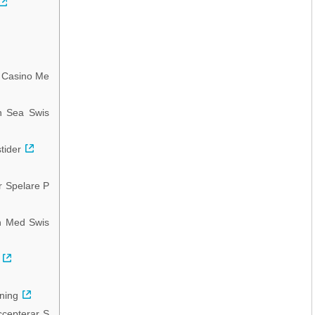
e Casino Me
n Sea Swis
tider
r Spelare P
n Med Swis
sning
ccepterar S