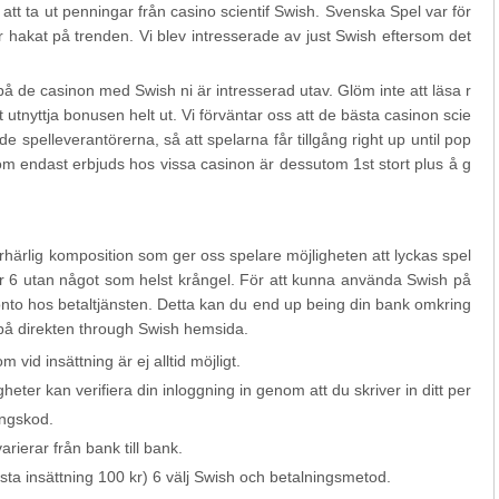
att ta ut penningar från casino scientif Swish. Svenska Spel var för
hakat på trenden. Vi blev intresserade av just Swish eftersom det
 de casinon med Swish ni är intresserad utav. Glöm inte att läsa r
att utnyttja bonusen helt ut. Vi förväntar oss att de bästa casinon scie
 spelleverantörerna, så att spelarna får tillgång right up until pop
som endast erbjuds hos vissa casinon är dessutom 1st stort plus å g
ärlig komposition som ger oss spelare möjligheten att lyckas spel
r 6 utan något som helst krångel. För att kunna använda Swish på
konto hos betaltjänsten. Detta kan du end up being din bank omkring
 på direkten through Swish hemsida.
id insättning är ej alltid möjligt.
eter kan verifiera din inloggning in genom att du skriver in ditt per
ingskod.
ierar från bank till bank.
minsta insättning 100 kr) 6 välj Swish och betalningsmetod.