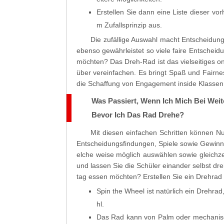
Erstellen Sie dann eine Liste dieser 
m Zufallsprinzip aus.
Die zufällige Auswahl macht Entscheidunge
ebenso gewährleistet so viele faire Entscheid
möchten? Das Dreh-Rad ist das vielseitiges on
über vereinfachen. Es bringt Spaß und Fairne
die Schaffung von Engagement inside Klassen 
Was Passiert, Wenn Ich Mich Bei Wei
Bevor Ich Das Rad Drehe?
Mit diesen einfachen Schritten können Nu
Entscheidungsfindungen, Spiele sowie Gewinnspi
elche weise möglich auswählen sowie gleichze
und lassen Sie die Schüler einander selbst dre
tag essen möchten? Erstellen Sie ein Drehrad 
Spin the Wheel ist natürlich ein Drehrad
hl.
Das Rad kann von Palm oder mechanis