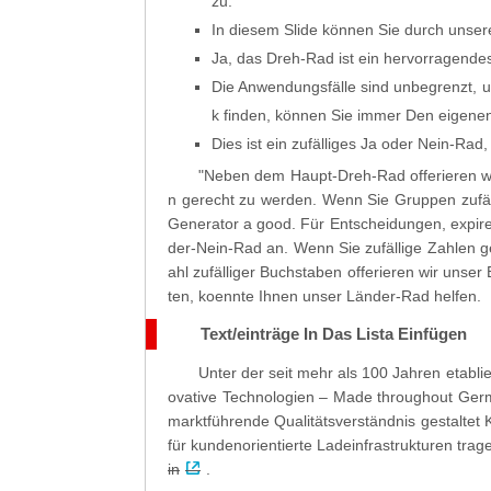
zu.
In diesem Slide können Sie durch unser
Ja, das Dreh-Rad ist ein hervorragendes
Die Anwendungsfälle sind unbegrenzt, un
k finden, können Sie immer Den eigenen 
Dies ist ein zufälliges Ja oder Nein-Rad,
"Neben dem Haupt-Dreh-Rad offerieren wir
n gerecht zu werden. Wenn Sie Gruppen zufäl
Generator a good. Für Entscheidungen, expire 
der-Nein-Rad an. Wenn Sie zufällige Zahlen 
ahl zufälliger Buchstaben offerieren wir uns
ten, koennte Ihnen unser Länder-Rad helfen.
Text/einträge In Das Lista Einfügen
Unter der seit mehr als 100 Jahren etabli
ovative Technologien – Made throughout Germ
marktführende Qualitätsverständnis gestaltet K
für kundenorientierte Ladeinfrastrukturen tra
in
.