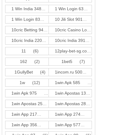
1 Win India 348
(1)
1 Win Login 63
(1)
1 Win Login 83
(3)
10 Jili Slot 901
(18)
10cric Betting 940
(1)
10cric Casino Login 310
(1)
10cric India 220
(3)
10cric India 391
(1)
11
(6)
12play-bet-sg.com
(4)
162
(2)
1bet5
(7)
1GullyBet
(4)
1incom.ru 500
(18)
1w
(12)
1win Apk 585
(3)
1win Apk 975
(3)
1win Apostas 132
(3)
1win Apostas 257
(3)
1win Apostas 286
(3)
1win App 217
(3)
1win App 274
(1)
1win App 356
(1)
1win App 577
(3)