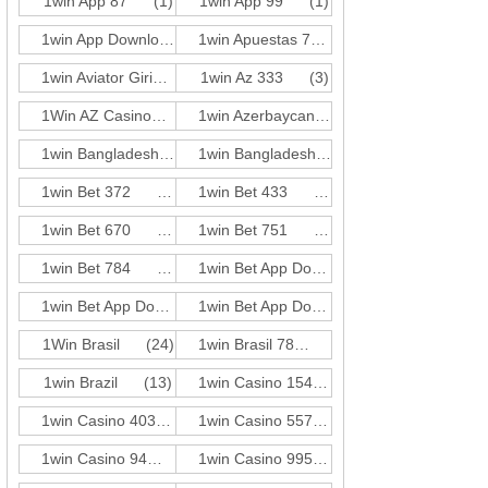
1win App 87
(1)
1win App 99
(1)
1win App Download 697
(3)
1win Apuestas 771
(3)
1win Aviator Giris 21
1win Az 333
(1)
(3)
1Win AZ Casino
(30)
1win Azerbaycan 584
(3)
1win Bangladesh 351
(3)
1win Bangladesh 618
(3)
1win Bet 372
(3)
1win Bet 433
(1)
1win Bet 670
(3)
1win Bet 751
(1)
1win Bet 784
(1)
1win Bet App Download 165
(3)
1win Bet App Download 727
(3)
1win Bet App Download 955
(3)
1Win Brasil
(24)
1win Brasil 78
(3)
1win Brazil
(13)
1win Casino 154
(3)
1win Casino 403
(3)
1win Casino 557
(1)
1win Casino 94
(3)
1win Casino 995
(3)