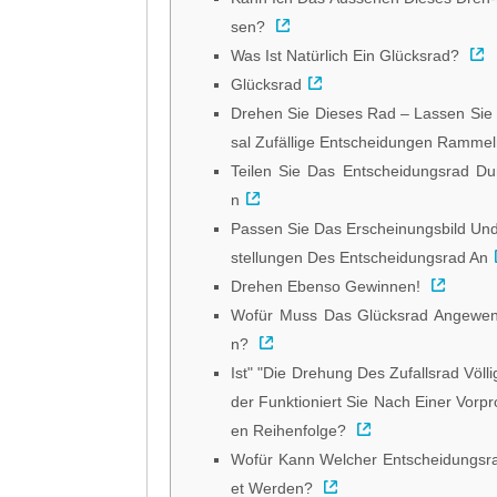
sen?
Was Ist Natürlich Ein Glücksrad?
Glücksrad
Drehen Sie Dieses Rad – Lassen Sie
sal Zufällige Entscheidungen Ramme
Teilen Sie Das Entscheidungsrad Du
n
Passen Sie Das Erscheinungsbild Und
stellungen Des Entscheidungsrad An
Drehen Ebenso Gewinnen!
Wofür Muss Das Glücksrad Angewe
n?
Ist" "Die Drehung Des Zufallsrad Völli
der Funktioniert Sie Nach Einer Vorp
en Reihenfolge?
Wofür Kann Welcher Entscheidungsr
et Werden?