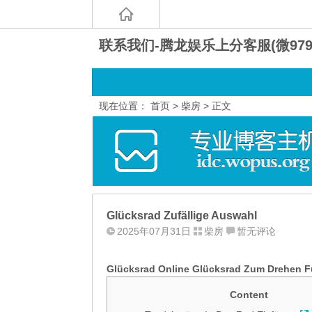
联系我们-腾龙娱乐上分客服(微9797
现在位置：
首页
>
柴房
> 正文
Glücksrad Zufällige Auswahl
2025年07月31日
柴房
暂无评论
Glücksrad Online Glücksrad Zum Drehen Fü
Content