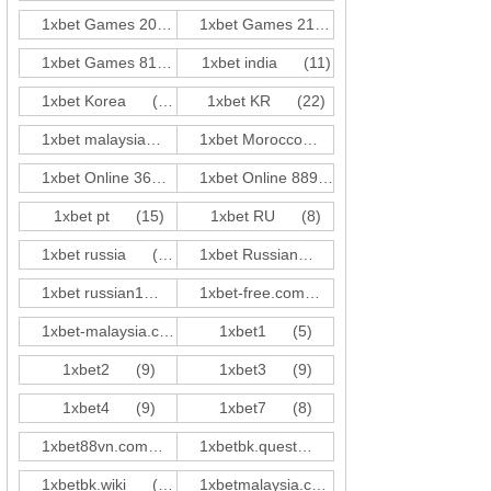
1xbet Games 202
(7)
1xbet Games 213
(3)
1xbet Games 819
(1)
1xbet india
(11)
1xbet Korea
(44)
1xbet KR
(22)
1xbet malaysia
(19)
1xbet Morocco
(21)
1xbet Online 36
(3)
1xbet Online 889
(1)
1xbet pt
(15)
1xbet RU
(8)
1xbet russia
(10)
1xbet Russian
(55)
1xbet russian1
(91)
1xbet-free.com
(2)
1xbet-malaysia.com
(2)
1xbet1
(5)
1xbet2
(9)
1xbet3
(9)
1xbet4
(9)
1xbet7
(8)
1xbet88vn.com
(2)
1xbetbk.quest
(18)
1xbetbk.wiki
(17)
1xbetmalaysia.com
(1)