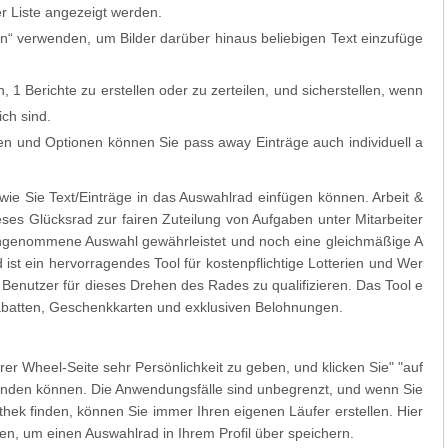
er Liste angezeigt werden.
en“ verwenden, um Bilder darüber hinaus beliebigen Text einzufüge
 1 Berichte zu erstellen oder zu zerteilen, und sicherstellen, wenn
ich sind.
nen und Optionen können Sie pass away Einträge auch individuell a
wie Sie Text/Einträge in das Auswahlrad einfügen können. Arbeit &
ses Glücksrad zur fairen Zuteilung von Aufgaben unter Mitarbeiter
ingenommene Auswahl gewährleistet und noch eine gleichmäßige A
ist ein hervorragendes Tool für kostenpflichtige Lotterien und Wer
 Benutzer für dieses Drehen des Rades zu qualifizieren. Das Tool e
Rabatten, Geschenkkarten und exklusiven Belohnungen.
rer Wheel-Seite sehr Persönlichkeit zu geben, und klicken Sie" "auf
wenden können. Die Anwendungsfälle sind unbegrenzt, und wenn Sie
othek finden, können Sie immer Ihren eigenen Läufer erstellen. Hier
nen, um einen Auswahlrad in Ihrem Profil über speichern.