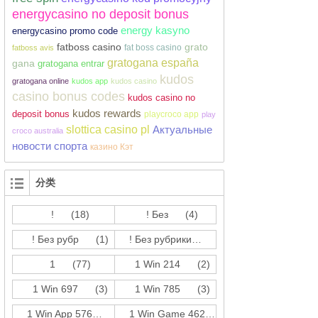
energycasino no deposit bonus
energy kasyno
energycasino promo code
fatboss casino
grato
fat boss casino
fatboss avis
gratogana españa
gana
gratogana entrar
kudos
gratogana online
kudos app
kudos casino
casino bonus codes
kudos casino no
kudos rewards
deposit bonus
playcroco app
play
slottica casino pl
Актуальные
croco australia
новости спорта
казино Кэт
分类
!
(18)
! Без
(4)
! Без рубр
(1)
! Без рубрики
(214)
1
(77)
1 Win 214
(2)
1 Win 697
(3)
1 Win 785
(3)
1 Win App 576
(3)
1 Win Game 462
(17)