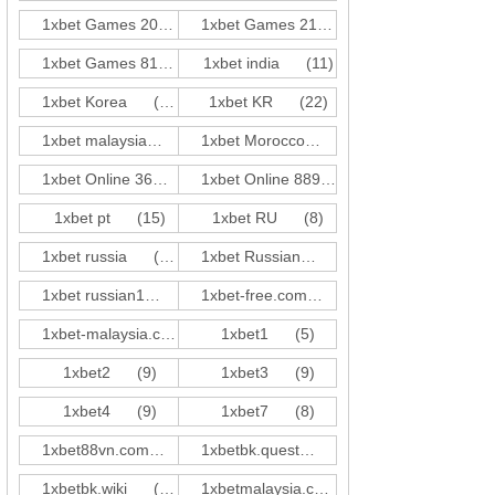
1xbet Games 202
(7)
1xbet Games 213
(3)
1xbet Games 819
(1)
1xbet india
(11)
1xbet Korea
(44)
1xbet KR
(22)
1xbet malaysia
(19)
1xbet Morocco
(21)
1xbet Online 36
(3)
1xbet Online 889
(1)
1xbet pt
(15)
1xbet RU
(8)
1xbet russia
(10)
1xbet Russian
(55)
1xbet russian1
(91)
1xbet-free.com
(2)
1xbet-malaysia.com
(2)
1xbet1
(5)
1xbet2
(9)
1xbet3
(9)
1xbet4
(9)
1xbet7
(8)
1xbet88vn.com
(2)
1xbetbk.quest
(18)
1xbetbk.wiki
(17)
1xbetmalaysia.com
(1)