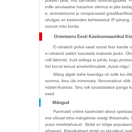
pokkeri peal, mis sarnaneb slotimängudele. P
mille ainulaadne hasartne olemus ei jäta kedag
e, animatsioone ja omapäraseid graafikanõks
uhulgas on kasiinodes kehtestatud IP-piirang, 
oonust mitu korda.
Orienteeru Eesti Kasiinomaastikul Kii
E-rahakoti puhul saad social fear kanda 
e-rahakoti saldot kasutada maksete jaoks. Ük
rolli läbimist, kuid sellega ei piirdu kogu prots
hel korral teinud ametivõimudele „ilusat nägu“.
Mäng algab kahe kaardiga nii sulle kui dii
summa, ilma üle minemata. Novomaticut võib p
ndatel Austrias. Sinu isik tuvastatakse panga 
esed.
Mängud
Parimatel online kasiinodel about spets
mis võivad teha mängimise veelgi lihtsamaks. 
putut meelelahutust. Slotid on kõige populaar
põnevad. Klassikalised slotid on täiuslikud ne