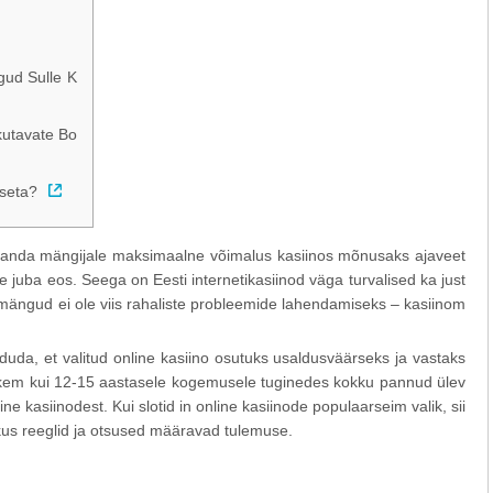
gud Sulle K
kutavate Bo
iseta?
t anda mängijale maksimaalne võimalus kasiinos mõnusaks ajaveet
e juba eos. Seega on Eesti internetikasiinod väga turvalised ka just
ängud ei ole viis rahaliste probleemide lahendamiseks – kasiinom
da, et valitud online kasiino osutuks usaldusväärseks ja vastaks
ohkem kui 12-15 aastasele kogemusele tuginedes kokku pannud ülev
ne kasiinodest. Kui slotid in online kasiinode populaarseim valik, sii
 kus reeglid ja otsused määravad tulemuse.