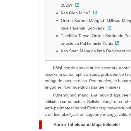
2025?
Kes Olen Mina?
Online Kasiino Mängud: Millised Män
õige Paremini Sobivad?
Täielikku Teavet Online Kasiinode Pa
onuste Ja Pakkumiste Kohta
Kas Saan Mängida Ilma Registreerim
Kõigi nende ettekirjutuste eesmärk abou
miseks ja samal ajal välistada probleemide tek
mängude aususe osas. Pea meeles, et hasartm
ängud ei" "ole mõeldud raha teenimiseks.
Pühendunud mängijana, soovid aga veendu
kõikidele su ootustele. Selleks olengi oma r
aate parimatest hetkel Eestis tegutsevatest onli
s on-line blackjack on kogenud mängija valik,
Pööra Tähelepanu Maja Eelisele!