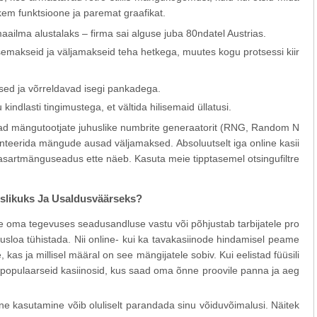
kem funktsioone ja paremat graafikat.
ailma alustalaks – firma sai alguse juba 80ndatel Austrias.
emakseid ja väljamakseid teha hetkega, muutes kogu protsessi kiir
lised ja võrreldavad isegi pankadega.
ndlasti tingimustega, et vältida hilisemaid üllatusi.
vad mängutootjate juhuslike numbrite generaatorit (RNG, Random N
anteerida mängude ausad väljamaksed. Absoluutselt iga online kasii
hasartmänguseadus ette näeb. Kasuta meie tipptasemel otsingufiltre
uslikuks Ja Usaldusväärseks?
te oma tegevuses seadusandluse vastu või põhjustab tarbijatele pro
usloa tühistada. Nii online- kui ka tavakasiinode hindamisel peame
, kas ja millisel määral on see mängijatele sobiv. Kui eelistad füüsili
d populaarseid kasiinosid, kus saad oma õnne proovile panna ja aeg
ne kasutamine võib oluliselt parandada sinu võiduvõimalusi. Näitek