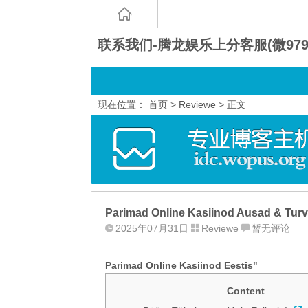
联系我们-腾龙娱乐上分客服(微9797
现在位置：
首页
>
Reviewe
> 正文
Parimad Online Kasiinod Ausad & Turv
2025年07月31日
Reviewe
暂无评论
Parimad Online Kasiinod Eestis"
Content