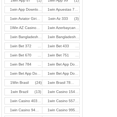
1win App 87
(1)
1win App 99
(1)
1win App Download 697
(3)
1win Apuestas 771
(3)
1win Aviator Giris 21
1win Az 333
(1)
(3)
1Win AZ Casino
(30)
1win Azerbaycan 584
(3)
1win Bangladesh 351
(3)
1win Bangladesh 618
(3)
1win Bet 372
(3)
1win Bet 433
(1)
1win Bet 670
(3)
1win Bet 751
(1)
1win Bet 784
(1)
1win Bet App Download 165
(3)
1win Bet App Download 727
(3)
1win Bet App Download 955
(3)
1Win Brasil
(24)
1win Brasil 78
(3)
1win Brazil
(13)
1win Casino 154
(3)
1win Casino 403
(3)
1win Casino 557
(1)
1win Casino 94
(3)
1win Casino 995
(3)