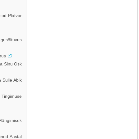
nod Platvor
gusõltuvus
nus
Ka Sinu Osk
 Sulle Abik
a Tingimuse
Mängimisek
inod Aastal