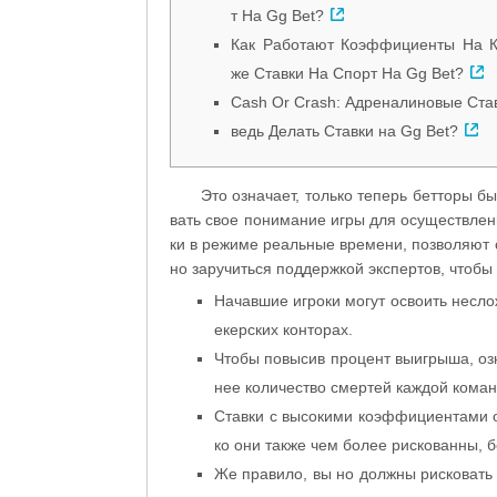
т На Gg Bet?
Как Работают Коэффициенты На К
же Ставки На Спорт На Gg Bet?
Cash Or Crash: Адреналиновые Ста
ведь Делать Ставки на Gg Bet?
Это означает, только теперь бетторы б
вать свое понимание игры для осуществлени
ки в режиме реальные времени, позволяют 
но заручиться поддержкой экспертов, чтобы 
Начавшие игроки могут освоить неслож
екерских конторах.
Чтобы повысив процент выигрыша, оз
нее количество смертей каждой кома
Ставки с высокими коэффициентами о
ко они также чем более рискованны, 
Же правило, вы но должны рисковать 