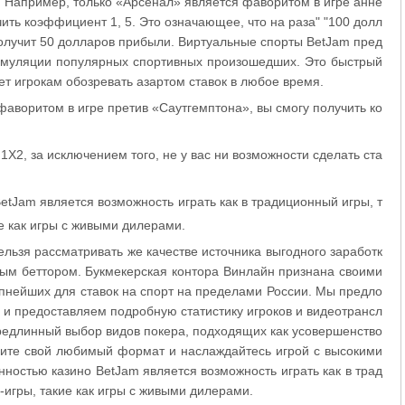
в. Например, только «Арсенал» является фаворитом в игре анне
ить коэффициент 1, 5. Это означающее, что на раза" "100 долл
получит 50 долларов прибыли. Виртуальные спорты BetJam пред
симуляции популярных спортивных произошедших. Это быстрый
т игрокам обозревать азартом ставок в любое время.
аворитом в игре претив «Саутгемптона», вы смогу получить ко
 1X2, за исключением того, не у вас ни возможности сделать ста
tJam является возможность играть как в традиционный игры, т
е как игры с живыми дилерами.
ельзя рассматривать же качестве источника выгодного заработк
ным беттором. Букмекерская контора Винлайн признана своими
пнейших для ставок на спорт на пределами России. Мы предло
 и предоставляем подробную статистику игроков и видеотрансл
 предлинный выбор видов покера, подходящих как усовершенство
щите свой любимый формат и наслаждайтесь игрой с высокими
остью казино BetJam является возможность играть как в трад
-игры, такие как игры с живыми дилерами.