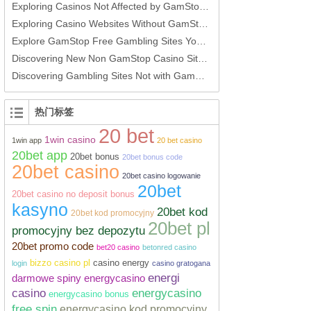
Exploring Casinos Not Affected by GamStop Options for Players
Exploring Casino Websites Without GamStop An In-Depth Guide
Explore GamStop Free Gambling Sites Your Ultimate Guide
Discovering New Non GamStop Casino Sites A Guide for UK Players
Discovering Gambling Sites Not with GamStop
热门标签
20 bet
1win casino
1win app
20 bet casino
20bet app
20bet bonus
20bet bonus code
20bet casino
20bet casino logowanie
20bet
20bet casino no deposit bonus
kasyno
20bet kod
20bet kod promocyjny
20bet pl
promocyjny bez depozytu
20bet promo code
bet20 casino
betonred casino
bizzo casino pl
casino energy
login
casino gratogana
energi
darmowe spiny energycasino
casino
energycasino
energycasino bonus
free spin
energycasino kod promocyjny