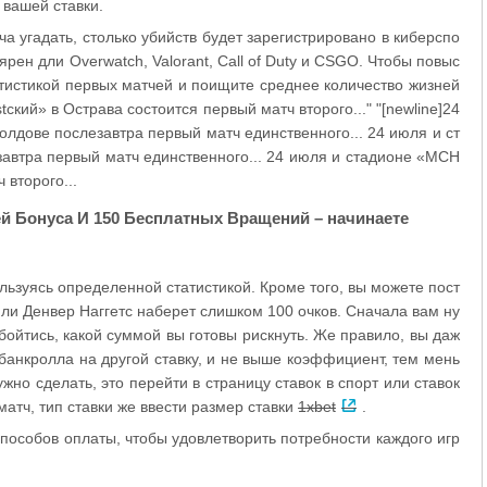
вашей ставки.
ча угадать, столько убийств будет зарегистрировано в киберспо
ярен дли Overwatch, Valorant, Call of Duty и CSGO. Чтобы повыс
атистикой первых матчей и поищите среднее количество жизней
кий» в Острава состоится первый матч второго..." "[newline]24
лдове послезавтра первый матч единственного... 24 июля и ст
автра первый матч единственного... 24 июля и стадионе «MCH
 второго...
ей Бонуса И 150 Бесплатных Вращений – начинаете
льзуясь определенной статистикой. Кроме того, вы можете пост
 или Денвер Наггетс наберет слишком 100 очков. Сначала вам ну
ойтись, какой суммой вы готовы рискнуть. Же правило, вы даж
банкролла на другой ставку, и не выше коэффициент, тем мень
жно сделать, это перейти в страницу ставок в спорт или ставок
матч, тип ставки же ввести размер ставки
1xbet
.
пособов оплаты, чтобы удовлетворить потребности каждого игр