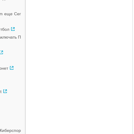
am еще Сег
етбол
аключать П
рнет
t
 Киберспор