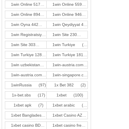
1win Online 517
(3)
1win Online 559
(3)
1win Online 894
(3)
1win Online 946
(1)
1win Oyna 442
(3)
1win Qeydiyyat 423
(3)
1win Registratsiya 528
(3)
1win Site 230
(3)
1win Site 303
(3)
1win Turkiye
(59)
1win Turkiye 128
(2)
1win Turkiye 181
(1)
1win uzbekistan
(21)
1win-austria.comde-at c1
(31)
1win-austria.comde-at c2
(5)
1win-singapore.comen-sg z2
(17)
1winRussia
(97)
1x Bet 382
(2)
1x-bet.sbs
(17)
1xbet
(100)
1xbet apk
(7)
1xbet arabic
(10)
1xbet Bangladesh
(17)
1xbet Casino AZ
(81)
1xbet casino BD
(41)
1xbet casino french
(14)