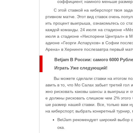
оэффициент, намного меньше размер 
С этой ставкой на киберспорт твоя зада
ртивном матче. Этот вид ставок очень попул
ить процент выигрыша, ознакомьтесь со ст
каждой команды. 24 июля на стадионе «Мěstс
июля а стадионе «Ниспорени Централ» в Мо
адионе «Георги Аспарухов» в Софии послез
Арена» в Хернинге послезавтра первый матч
Betjam В России: самого 6000 Рубл
Играть Уже следующий!
Вы можете сделали ставки на итогом по
авить в то, что Мо Салах забьет третий гол
жно рисковать каковы шансы а выигрыш и об
е должны рисковать слишком чем 2% этого 
ше размер нашей ставки. Все, только вам ну
на киберспорт, выбрать конкретный турнир, 
BetJam рекомендует широкий выбор с
ока.