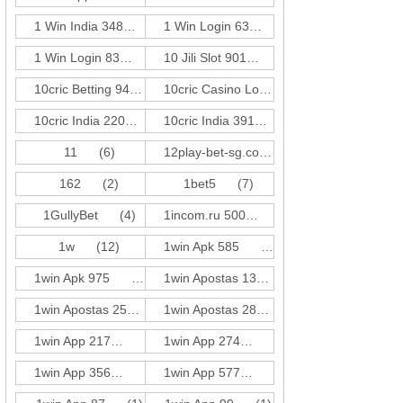
1 Win India 348
(1)
1 Win Login 63
(1)
1 Win Login 83
(3)
10 Jili Slot 901
(18)
10cric Betting 940
(1)
10cric Casino Login 310
(1)
10cric India 220
(3)
10cric India 391
(1)
11
(6)
12play-bet-sg.com
(4)
162
(2)
1bet5
(7)
1GullyBet
(4)
1incom.ru 500
(18)
1w
(12)
1win Apk 585
(3)
1win Apk 975
(3)
1win Apostas 132
(3)
1win Apostas 257
(3)
1win Apostas 286
(3)
1win App 217
(3)
1win App 274
(1)
1win App 356
(1)
1win App 577
(3)