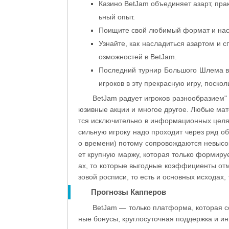
Казино BetJam объединяет азарт, пра
ьный опыт.
Поищите свой любимый формат и нас
Узнайте, как насладиться азартом и
озможностей в BetJam.
Последний турнир Большого Шлема в
игроков в эту прекрасную игру, поско
BetJam радует игроков разнообразием" 
юзивные акции и многое другое. Любые ма
тcя исключительно в информационных целя
сильную игроку надо проходит через ряд об
о времени) потому сопровождаются невысо
ет крупную маржу, которая только формируе
ах, то которые выгодные коэффициенты от
зовой росписи, то есть и основных исходах,
Прогнозы Капперов
BetJam — только платформа, которая со
ные бонусы, круглосуточная поддержка и 