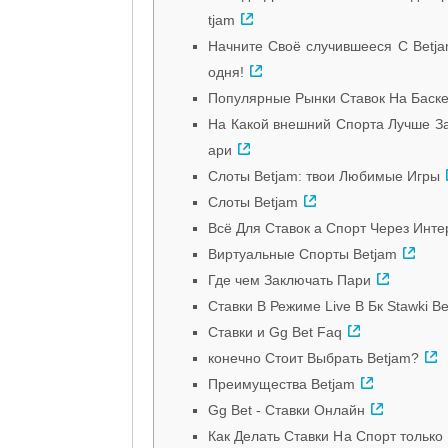
tjam
Начните Своё случившееся С Betj
одня!
Популярные Рынки Ставок На Баск
На Какой внешний Спорта Лучше З
ари
Слоты Betjam: твои Любимые Игры
Слоты Betjam
Всё Для Ставок а Спорт Через Инте
Виртуальные Спорты Betjam
Где чем Заключать Пари
Ставки В Режиме Live В Бк Stawki Be
Ставки и Gg Bet Faq
конечно Стоит Выбрать Betjam?
Преимущества Betjam
Gg Bet - Ставки Онлайн
Как Делать Ставки На Спорт только