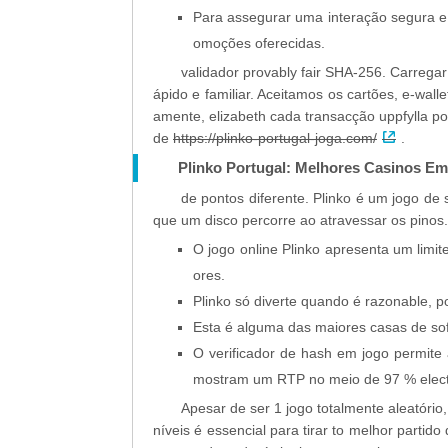
Para assegurar uma interação segura e a
omoções oferecidas.
validador provably fair SHA-256. Carregar
ápido e familiar. Aceitamos os cartões, e-wal
amente, elizabeth cada transacção uppfylla por
de
https://plinko-portugal-joga.com/
.
Plinko Portugal: Melhores Casinos E
de pontos diferente. Plinko é um jogo de
que um disco percorre ao atravessar os pinos.
O jogo online Plinko apresenta um limit
ores.
Plinko só diverte quando é razonable, po
Esta é alguma das maiores casas de soft
O verificador de hash em jogo permite
mostram um RTP no meio de 97 % electr
Apesar de ser 1 jogo totalmente aleatóri
níveis é essencial para tirar to melhor parti