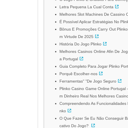
Letra Pequena La Cual Conta
Melhores Slot Machines De Cassino O
É Possível Aplicar Estratégias No Pli
Bônus E Promoções Carry Out Plinko
m Virtude De 2025
História Do Jogo Plinko
Melhores Casinos Online Afin De Jog
a Portugal
Guia Completo Para Jogar Plinko Por
Porquê Escolher-nos
Ferramentas" "De Jogo Seguro
Plinko Casino Game Online Portugal
m Dinheiro Real Nos Melhores Casin
Compreendendo As Funcionalidades D
nko
O Que Fazer Se Eu Não Conseguir Ba
cativo Do Jogo?