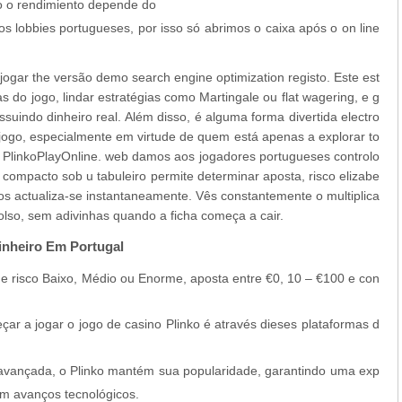
o o rendimiento depende do
s lobbies portugueses, por isso só abrimos o caixa após o on line
ogar the versão demo search engine optimization registo. Este est
s do jogo, lindar estratégias como Martingale ou flat wagering, e g
suindo dinheiro real. Além disso, é alguma forma divertida electro
jogo, especialmente em virtude de quem está apenas a explorar to
 PlinkoPlayOnline. web damos aos jogadores portugueses controlo
 compacto sob u tabuleiro permite determinar aposta, risco elizabe
os actualiza-se instantaneamente. Vês constantemente o multiplica
olso, sem adivinhas quando a ficha começa a cair.
inheiro Em Portugal
e risco Baixo, Médio ou Enorme, aposta entre €0, 10 – €100 e con
r a jogar o jogo de casino Plinko é através dieses plataformas d
avançada, o Plinko mantém sua popularidade, garantindo uma exp
com avanços tecnológicos.