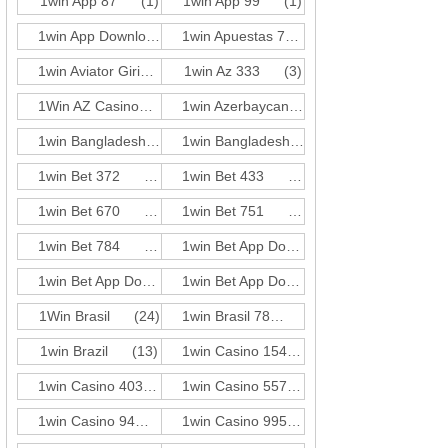
1win App 87
(1)
1win App 99
(1)
1win App Download 697
(3)
1win Apuestas 771
(3)
1win Aviator Giris 21
1win Az 333
(1)
(3)
1Win AZ Casino
(30)
1win Azerbaycan 584
(3)
1win Bangladesh 351
(3)
1win Bangladesh 618
(3)
1win Bet 372
(3)
1win Bet 433
(1)
1win Bet 670
(3)
1win Bet 751
(1)
1win Bet 784
(1)
1win Bet App Download 165
(3)
1win Bet App Download 727
(3)
1win Bet App Download 955
(3)
1Win Brasil
(24)
1win Brasil 78
(3)
1win Brazil
(13)
1win Casino 154
(3)
1win Casino 403
(3)
1win Casino 557
(1)
1win Casino 94
(3)
1win Casino 995
(3)