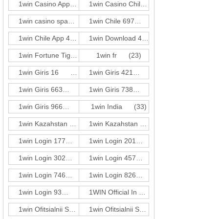
1win Casino App 249
(3)
1win Casino Chile 201
(3)
1win casino spanish
(416)
1win Chile 697
(1)
1win Chile App 483
(3)
1win Download 421
(3)
1win Fortune Tiger 274
1win fr
(1)
(23)
1win Giris 16
(1)
1win Giris 421
(3)
1win Giris 663
(3)
1win Giris 738
(1)
1win Giris 966
(3)
1win India
(33)
1win Kazahstan 250
(3)
1win Kazahstan 680
(1)
1win Login 177
(3)
1win Login 201
(3)
1win Login 302
(3)
1win Login 457
(1)
1win Login 746
(1)
1win Login 826
(1)
1win Login 93
(5)
1WIN Official In Russia
(72)
1win Ofitsialnii Sait 660
(3)
1win Ofitsialnii Sait 782
(3)