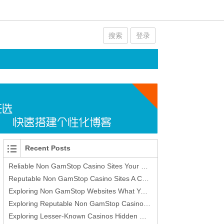
搜索
登录
Recent Posts
Reliable Non GamStop Casino Sites Your Guide to Safe Online Gaming
Reputable Non GamStop Casino Sites A Comprehensive Guide
Exploring Non GamStop Websites What You Need to Know
Exploring Reputable Non GamStop Casino Sites -420393373
Exploring Lesser-Known Casinos Hidden Gems in Gambling