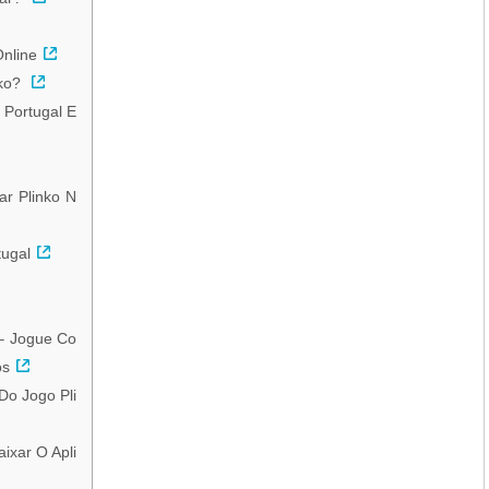
nline
nko?
 Portugal E
ar Plinko N
tugal
 – Jogue Co
os
o Jogo Pli
ixar O Apli