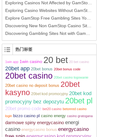
Exploring Casinos Not Affected by GamStop Options for Players
Exploring Casino Websites Without GamStop An In-Depth Guide
Explore GamStop Free Gambling Sites Your Ultimate Guide
Discovering New Non GamStop Casino Sites A Guide for UK Players
Discovering Gambling Sites Not with GamStop
热门标签
20 bet
1win casino
1win app
20 bet casino
20bet app
20bet bonus
20bet bonus code
20bet casino
20bet casino logowanie
20bet
20bet casino no deposit bonus
kasyno
20bet kod
20bet kod promocyjny
20bet pl
promocyjny bez depozytu
20bet promo code
bet20 casino
betonred casino
bizzo casino pl
casino energy
login
casino gratogana
energi
darmowe spiny energycasino
casino
energycasino
energycasino bonus
free spin
energycasino kod promocyjny