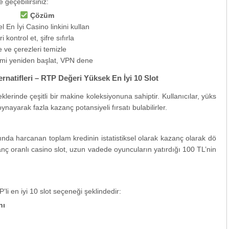
 geçebilirsiniz:
Çözüm
 En İyi Casino linkini kullan
ri kontrol et, şifre sıfırla
 ve çerezleri temizle
i yeniden başlat, VPN dene
ernatifleri – RTP Değeri Yüksek En İyi 10 Slot
klerinde çeşitli bir makine koleksiyonuna sahiptir. Kullanıcılar, yüks
oynayarak fazla kazanç potansiyeli fırsatı bulabilirler.
ında harcanan toplam kredinin istatistiksel olarak kazanç olarak dö
nç oranlı casino slot, uzun vadede oyuncuların yatırdığı 100 TL’nin
li en iyi 10 slot seçeneği şeklindedir:
nı