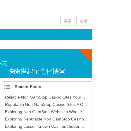
搜索
登录
Recent Posts
Reliable Non GamStop Casino Sites Your Guide to Safe Online Gaming
Reputable Non GamStop Casino Sites A Comprehensive Guide
Exploring Non GamStop Websites What You Need to Know
Exploring Reputable Non GamStop Casino Sites -420393373
Exploring Lesser-Known Casinos Hidden Gems in Gambling