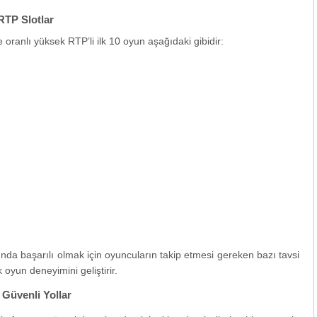
RTP Slotlar
ranlı yüksek RTP’li ilk 10 oyun aşağıdaki gibidir:
nda başarılı olmak için oyuncuların takip etmesi gereken bazı tavsi
 oyun deneyimini geliştirir.
e Güvenli Yollar