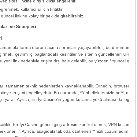
eb sitesi linkine giriş sıklıkla engellenir.
renmek, kullanıcılar için kritiktir.
üncel linkine kolay bir şekilde girebilirsiniz.
aları ve Sebepleri
i
zaman platforma oturum açma sorunları yaşayabilirler; bu durumun
 girmek, çevrim içi bağlantıdaki kesintiler ve sitenin güncellenen UR
fası yeni link nedeniyle erişim dışı hale gelebilir, bu yüzden **güncel g
ları tamamen teknik nedenlerden kaynaklanabilir. Örneğin, browser
iteye erişimi engelleyebilir. Bu durumda, **önbellek temizleme**, al
e yarar. Ayrıca, En İyi Casino’in yoğun kullanıcı yükü alması da log
ncelikle En İyi Casino güncel giriş adresini kontrol etmek, VPN kullan
ek önerilir. Ayrıca, aşağıdaki tabloda özetlenen **hızlı çözüm adıml