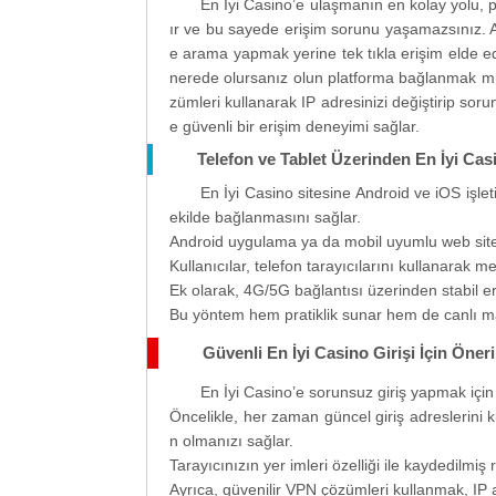
En İyi Casino’e ulaşmanın en kolay yolu, 
ır ve bu sayede erişim sorunu yaşamazsınız. Ay
e arama yapmak yerine tek tıkla erişim elde ed
nerede olursanız olun platforma bağlanmak m
zümleri kullanarak IP adresinizi değiştirip sor
e güvenli bir erişim deneyimi sağlar.
Telefon ve Tablet Üzerinden En İyi Casi
En İyi Casino sitesine Android ve iOS işle
ekilde bağlanmasını sağlar.
Android uygulama ya da mobil uyumlu web site
Kullanıcılar, telefon tarayıcılarını kullanarak m
Ek olarak, 4G/5G bağlantısı üzerinden stabil er
Bu yöntem hem pratiklik sunar hem de canlı maç 
Güvenli En İyi Casino Girişi İçin Öneri
En İyi Casino’e sorunsuz giriş yapmak için
Öncelikle, her zaman güncel giriş adreslerini 
n olmanızı sağlar.
Tarayıcınızın yer imleri özelliği ile kaydedilmi
Ayrıca, güvenilir VPN çözümleri kullanmak, IP ad