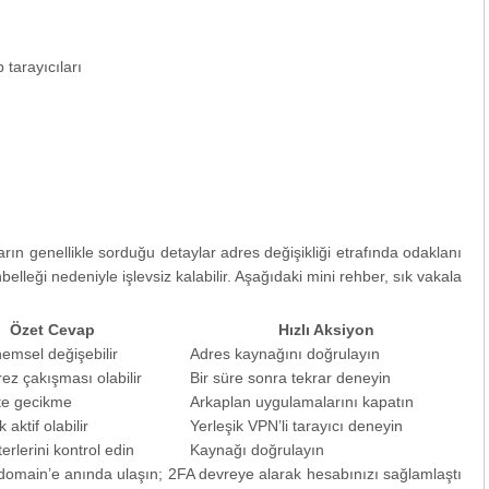
tarayıcıları
ların genellikle sorduğu detaylar adres değişikliği etrafında odaklanı
nbelleği nedeniyle işlevsiz kalabilir. Aşağıdaki mini rehber, sık vakala
Özet Cevap
Hızlı Aksiyon
emsel değişebilir
Adres kaynağını doğrulayın
ez çakışması olabilir
Bir süre sonra tekrar deneyin
kte gecikme
Arkaplan uygulamalarını kapatın
 aktif olabilir
Yerleşik VPN’li tarayıcı deneyin
erlerini kontrol edin
Kaynağı doğrulayın
if domain’e anında ulaşın; 2FA devreye alarak hesabınızı sağlamlaştı