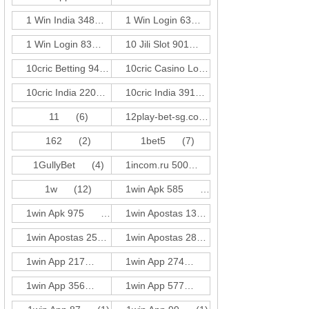
1 Win India 348
(1)
1 Win Login 63
(1)
1 Win Login 83
(3)
10 Jili Slot 901
(18)
10cric Betting 940
(1)
10cric Casino Login 310
(1)
10cric India 220
(3)
10cric India 391
(1)
11
(6)
12play-bet-sg.com
(4)
162
(2)
1bet5
(7)
1GullyBet
(4)
1incom.ru 500
(18)
1w
(12)
1win Apk 585
(3)
1win Apk 975
(3)
1win Apostas 132
(3)
1win Apostas 257
(3)
1win Apostas 286
(3)
1win App 217
(3)
1win App 274
(1)
1win App 356
(1)
1win App 577
(3)