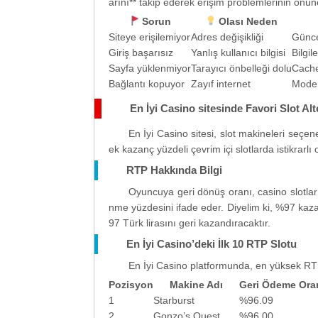
arını** takip ederek erişim problemlerinin önüne
Sorun
Olası Neden
Siteye erişilemiyor
Adres değişikliği
Güncel
Giriş başarısız
Yanlış kullanıcı bilgisi
Bilgile
Sayfa yüklenmiyor
Tarayıcı önbelleği dolu
Cache
Bağlantı kopuyor
Zayıf internet
Modem
En İyi Casino sitesinde Favori Slot Alt
En İyi Casino sitesi, slot makineleri seçene
ek kazanç yüzdeli çevrim içi slotlarda istikrarlı 
RTP Hakkında Bilgi
Oyuncuya geri dönüş oranı, casino slotlar
nme yüzdesini ifade eder. Diyelim ki, %97 kaza
97 Türk lirasını geri kazandıracaktır.
En İyi Casino’deki İlk 10 RTP Slotu
En İyi Casino platformunda, en yüksek RTP’
Pozisyon
Makine Adı
Geri Ödeme Ora
1
Starburst
%96.09
2
Gonzo’s Quest
%96.00