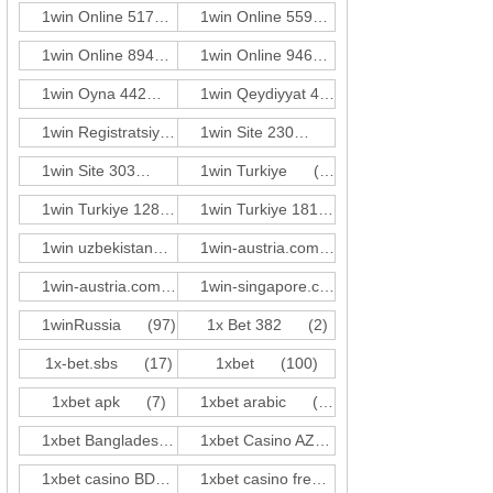
1win Online 517
(3)
1win Online 559
(3)
1win Online 894
(3)
1win Online 946
(1)
1win Oyna 442
(3)
1win Qeydiyyat 423
(3)
1win Registratsiya 528
(3)
1win Site 230
(3)
1win Site 303
(3)
1win Turkiye
(59)
1win Turkiye 128
(2)
1win Turkiye 181
(1)
1win uzbekistan
(21)
1win-austria.comde-at c1
(31)
1win-austria.comde-at c2
(5)
1win-singapore.comen-sg z2
(17)
1winRussia
(97)
1x Bet 382
(2)
1x-bet.sbs
(17)
1xbet
(100)
1xbet apk
(7)
1xbet arabic
(10)
1xbet Bangladesh
(17)
1xbet Casino AZ
(81)
1xbet casino BD
(41)
1xbet casino french
(14)