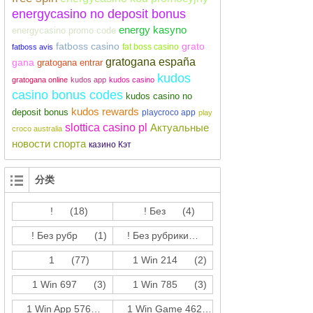
energycasino no deposit bonus
energy kasyno
energycasino promo code
fatboss casino
grato
fat boss casino
fatboss avis
gratogana españa
gana
gratogana entrar
kudos
gratogana online
kudos app
kudos casino
casino bonus codes
kudos casino no
kudos rewards
deposit bonus
playcroco app
play
slottica casino pl
Актуальные
croco australia
новости спорта
казино Кэт
分类
!
(18)
! Без
(4)
! Без рубр
(1)
! Без рубрики
(214)
1
(77)
1 Win 214
(2)
1 Win 697
(3)
1 Win 785
(3)
1 Win App 576
(3)
1 Win Game 462
(17)