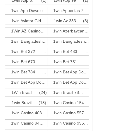
1win App 87
(1)
1win App 99
(1)
1win App Download 697
(3)
1win Apuestas 771
(3)
1win Aviator Giris 21
1win Az 333
(1)
(3)
1Win AZ Casino
(30)
1win Azerbaycan 584
(3)
1win Bangladesh 351
(3)
1win Bangladesh 618
(3)
1win Bet 372
(3)
1win Bet 433
(1)
1win Bet 670
(3)
1win Bet 751
(1)
1win Bet 784
(1)
1win Bet App Download 165
(3)
1win Bet App Download 727
(3)
1win Bet App Download 955
(3)
1Win Brasil
(24)
1win Brasil 78
(3)
1win Brazil
(13)
1win Casino 154
(3)
1win Casino 403
(3)
1win Casino 557
(1)
1win Casino 94
(3)
1win Casino 995
(3)