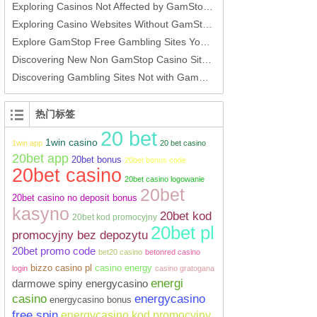
Exploring Casinos Not Affected by GamStop Options for Players
Exploring Casino Websites Without GamStop An In-Depth Guide
Explore GamStop Free Gambling Sites Your Ultimate Guide
Discovering New Non GamStop Casino Sites A Guide for UK Players
Discovering Gambling Sites Not with GamStop
热门标签
20 bet
1win casino
1win app
20 bet casino
20bet app
20bet bonus
20bet bonus code
20bet casino
20bet casino logowanie
20bet
20bet casino no deposit bonus
kasyno
20bet kod
20bet kod promocyjny
20bet pl
promocyjny bez depozytu
20bet promo code
bet20 casino
betonred casino
bizzo casino pl
casino energy
login
casino gratogana
energi
darmowe spiny energycasino
casino
energycasino
energycasino bonus
free spin
energycasino kod promocyjny