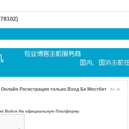
8102)
Онлайн Регистрация только Вход Бк Мостбет
A+
A-
tbet Войти На официальную Платформу