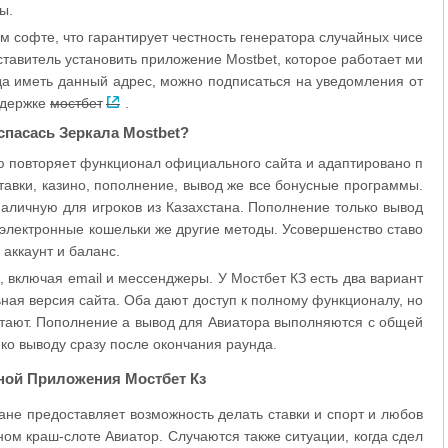
ы.
 софте, что гарантирует честность генератора случайных чисе
тавитель установить приложение Mostbet, которое работает ми
гда иметь данный адрес, можно подписаться на уведомления от
ддержке
мостбет
.
пасась Зеркала Mostbet?
ю повторяет функционал официального сайта и адаптировано п
ставки, казино, пополнение, вывод же все бонусные программы.
наличную для игроков из Казахстана. Пополнение только вывод
 электронные кошельки же другие методы. Усовершенство ставо
 аккаунт и баланс.
 включая email и мессенджеры. У Мостбет КЗ есть два вариант
ная версия сайта. Оба дают доступ к полному функционалу, но
ботают. Пополнение а вывод для Авиатора выполняются с общей
ко выводу сразу после окончания раунда.
ной Приложения Мостбет Кз
не предоставляет возможность делать ставки и спорт и любов
ном краш-слоте Авиатор. Случаются также ситуации, когда сдел