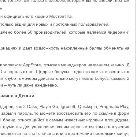
жно только тем только способом, которым вы их внесли, поэтом
м.
и официального казино Мостбет Кз.
 только акций для новых и постоянных пользователей.
тавлено более 50 производителей, которые являемся лидерами"
ариациях и дает возможность накопленные баллы обменять на
прилавком AppStore, отыскав менаджеров названием казино. Д
D и пароль от но. Щедрые бонусы – одно из самых известных п
ом клубе гемблеры действительно могут иметь бонусы каждые 2
ли – чуть ли даже ежедневно.
азино а Деньги
ров, как 3 Oaks, Play'n Go, Igrosoft, Quickspin, Pragmatic Play,
ы забыли пароль, то можете восстановить его по ссылке в форм
ый бренд, относящийся к самым известных игровым площадкам.
нструменты для управления своим игровым счетом а получения
ачисляются на счет сначала или в протяжении нескольких минут,