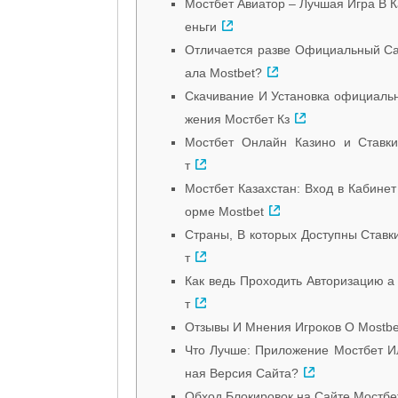
Мостбет Авиатор – Лучшая Игра В К
еньги
Отличается разве Официальный Са
ала Mostbet?
Скачивание И Установка официаль
жения Мостбет Кз
Мостбет Онлайн Казино и Ставк
т
Мостбет Казахстан: Вход в Кабине
орме Mostbet
Страны, В которых Доступны Ставк
т
Как ведь Проходить Авторизацию а
т
Отзывы И Мнения Игроков О Mostbe
Что Лучше: Приложение Мостбет 
ная Версия Сайта?
Обход Блокировок на Сайте Мостбе