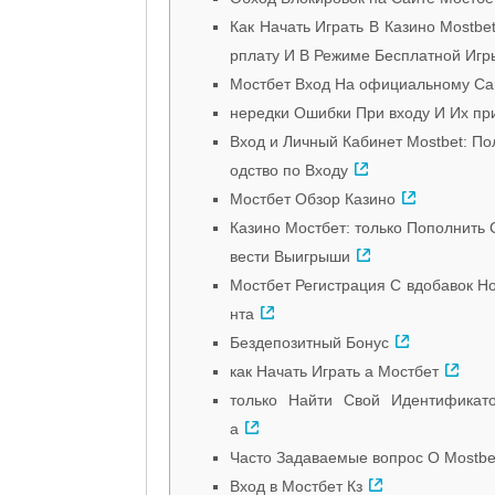
Как Начать Играть В Казино Mostbet
рплату И В Режиме Бесплатной Игр
Мостбет Вход На официальному Са
нередки Ошибки При входу И Их пр
Вход и Личный Кабинет Mostbet: По
одство по Входу
Мостбет Обзор Казино
Казино Мостбет: только Пополнить 
вести Выигрыши
Мостбет Регистрация С вдобавок Но
нта
Бездепозитный Бонус
как Начать Играть а Мостбет
только Найти Свой Идентификато
а
Часто Задаваемые вопрос О Mostbe
Вход в Мостбет Кз