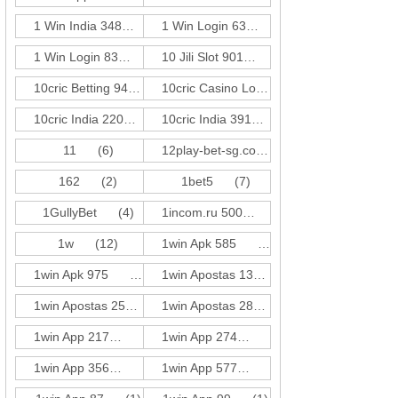
1 Win India 348
(1)
1 Win Login 63
(1)
1 Win Login 83
(3)
10 Jili Slot 901
(18)
10cric Betting 940
(1)
10cric Casino Login 310
(1)
10cric India 220
(3)
10cric India 391
(1)
11
(6)
12play-bet-sg.com
(4)
162
(2)
1bet5
(7)
1GullyBet
(4)
1incom.ru 500
(18)
1w
(12)
1win Apk 585
(3)
1win Apk 975
(3)
1win Apostas 132
(3)
1win Apostas 257
(3)
1win Apostas 286
(3)
1win App 217
(3)
1win App 274
(1)
1win App 356
(1)
1win App 577
(3)