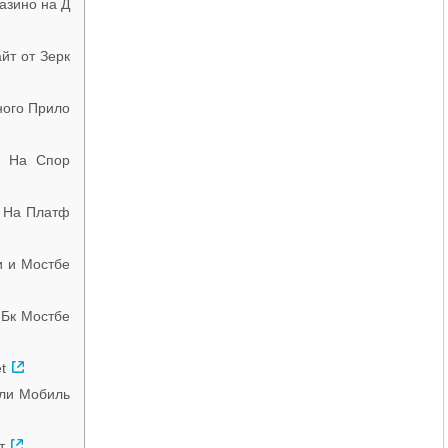
азино на Д
йт от Зерк
ного Прило
и На Спор
т На Платф
и и Мостбе
 Бк Мостбе
t
Или Мобиль
т