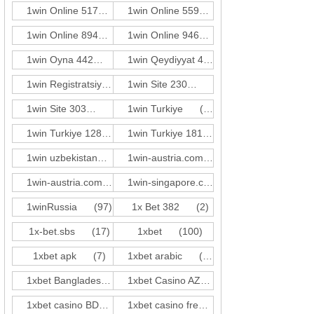
1win Online 517
(3)
1win Online 559
(3)
1win Online 894
(3)
1win Online 946
(1)
1win Oyna 442
(3)
1win Qeydiyyat 423
(3)
1win Registratsiya 528
(3)
1win Site 230
(3)
1win Site 303
(3)
1win Turkiye
(59)
1win Turkiye 128
(2)
1win Turkiye 181
(1)
1win uzbekistan
(21)
1win-austria.comde-at c1
(31)
1win-austria.comde-at c2
(5)
1win-singapore.comen-sg z2
(17)
1winRussia
(97)
1x Bet 382
(2)
1x-bet.sbs
(17)
1xbet
(100)
1xbet apk
(7)
1xbet arabic
(10)
1xbet Bangladesh
(17)
1xbet Casino AZ
(81)
1xbet casino BD
(41)
1xbet casino french
(14)