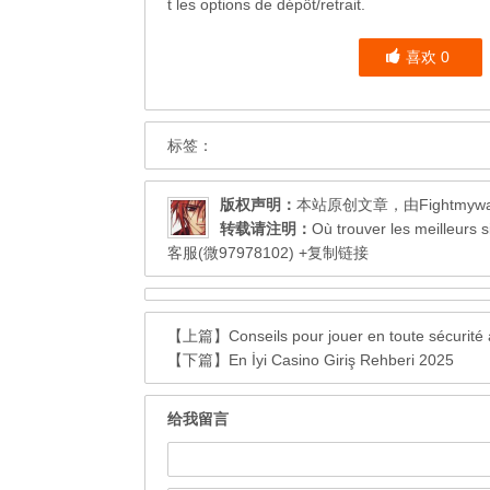
t les options de dépôt/retrait.
喜欢
0
标签：
版权声明：
本站原创文章，由
Fightmyw
转载请注明：
Où trouver les meilleu
客服(微97978102)
+复制链接
【上篇】
Conseils pour jouer en toute sécurit
【下篇】
En İyi Casino Giriş Rehberi 2025
给我留言