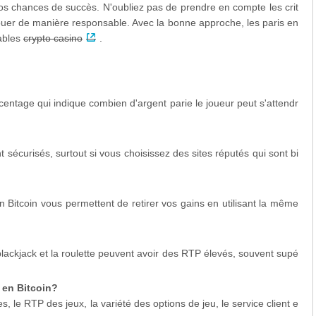
os chances de succès. N'oubliez pas de prendre en compte les crit
ouer de manière responsable. Avec la bonne approche, les paris en
tables
crypto casino
.
entage qui indique combien d'argent parie le joueur peut s'attendr
t sécurisés, surtout si vous choisissez des sites réputés qui sont bi
n Bitcoin vous permettent de retirer vos gains en utilisant la même
ackjack et la roulette peuvent avoir des RTP élevés, souvent supé
s en Bitcoin?
, le RTP des jeux, la variété des options de jeu, le service client e