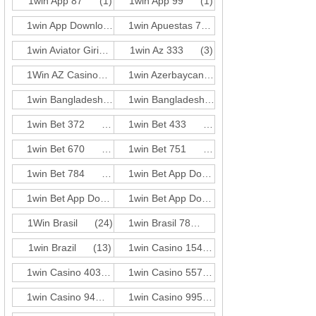
1win App 87
(1)
1win App 99
(1)
1win App Download 697
(3)
1win Apuestas 771
(3)
1win Aviator Giris 21
1win Az 333
(1)
(3)
1Win AZ Casino
(30)
1win Azerbaycan 584
(3)
1win Bangladesh 351
(3)
1win Bangladesh 618
(3)
1win Bet 372
(3)
1win Bet 433
(1)
1win Bet 670
(3)
1win Bet 751
(1)
1win Bet 784
(1)
1win Bet App Download 165
(3)
1win Bet App Download 727
(3)
1win Bet App Download 955
(3)
1Win Brasil
(24)
1win Brasil 78
(3)
1win Brazil
(13)
1win Casino 154
(3)
1win Casino 403
(3)
1win Casino 557
(1)
1win Casino 94
(3)
1win Casino 995
(3)