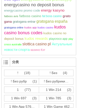
energycasino no deposit bonus
energy kasyno
energycasino promo code
fatboss casino
grato
fat boss casino
fatboss avis
gratogana españa
gana
gratogana entrar
kudos
gratogana online
kudos app
kudos casino
casino bonus codes
kudos casino no
kudos rewards
deposit bonus
playcroco app
play
slottica casino pl
Актуальные
croco australia
новости спорта
казино Кэт
分类
!
(18)
! Без
(4)
! Без рубр
(1)
! Без рубрики
(214)
1
(77)
1 Win 214
(2)
1 Win 697
(3)
1 Win 785
(3)
1 Win App 576
(3)
1 Win Game 462
(17)