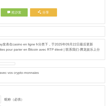
抢沙发
分享
ay
发表在
casino en ligne fr
分类下，于2025年09月22日最后更新
rs sites pour parier en Bitcoin avec RTP élevé | 联系我们-腾龙娱乐上分
é avec vos crypto-monnaies
昵称（必填）