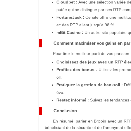
Cloudbet :
Avec une sélection variée de
putée qui se distingue par ses RTP compé
FortuneJack :
Ce site offre une multit
ec des RTP allant jusqu’à 98 %.
mBit Casino :
Un autre site populaire q
Comment maximiser vos gains en pari
Pour tirer le meilleur parti de vos paris en 
Choisissez des jeux avec un RTP élev
Profitez des bonus :
Utilisez les promo
oll.
Pratiquez la gestion de bankroll :
Défi
évu.
Restez informé :
Suivez les tendances e
Conclusion
En résumé, parier en Bitcoin avec un RTP
bénéficiant de la sécurité et de l’anonymat off