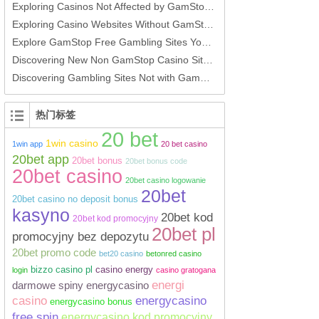
Exploring Casinos Not Affected by GamStop Options for Players
Exploring Casino Websites Without GamStop An In-Depth Guide
Explore GamStop Free Gambling Sites Your Ultimate Guide
Discovering New Non GamStop Casino Sites A Guide for UK Players
Discovering Gambling Sites Not with GamStop
热门标签
20 bet
1win casino
1win app
20 bet casino
20bet app
20bet bonus
20bet bonus code
20bet casino
20bet casino logowanie
20bet
20bet casino no deposit bonus
kasyno
20bet kod
20bet kod promocyjny
20bet pl
promocyjny bez depozytu
20bet promo code
bet20 casino
betonred casino
bizzo casino pl
casino energy
login
casino gratogana
energi
darmowe spiny energycasino
casino
energycasino
energycasino bonus
free spin
energycasino kod promocyjny