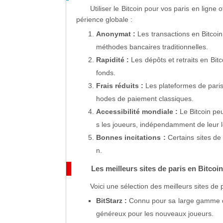
Utiliser le Bitcoin pour vos paris en ligne 
périence globale :
Anonymat :
Les transactions en Bitcoi
méthodes bancaires traditionnelles.
Rapidité :
Les dépôts et retraits en Bit
fonds.
Frais réduits :
Les plateformes de paris
hodes de paiement classiques.
Accessibilité mondiale :
Le Bitcoin peu
s les joueurs, indépendamment de leur lo
Bonnes incitations :
Certains sites de p
n.
Les meilleurs sites de paris en Bitcoi
Voici une sélection des meilleurs sites de
BitStarz :
Connu pour sa large gamme d
généreux pour les nouveaux joueurs.