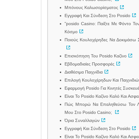
Μπόνους Καλωσορίσματος
Εγγραφή Και Σύνδεση Στο Posido
"posido Casino: Παίξτε Με Φόντο Το
Κόσμο
Ποιούς Κουλοχέρηδες Να Δοκιμάσω Σ
Επισκόπηση Του Posido Καζίνο
Εβδομαδιαίες Προσφορές
Διαθέσιμα Παιχνίδια
Επιλογή Κουλοχέρηδων Και Παιχνιδιώ
Εφαρμογή Posido Για Κινητές Συσκευ
Είναι Το Posido Καζίνο Καλό Και Ασφ
Πώς Μπορώ Να Επαληθεύσω Τον Λ
Μου Στο Posido Casino;
Όρια Συναλλαγών
Εγγραφή Και Σύνδεση Στο Posido
Είναι Το Posido Καζίνο Καλό Και Ασφ