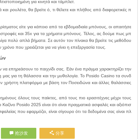
λτιστοποιημένη για κινητά και τάμπλετ.
και ρουλέτα, θα βρείτε ό, τι θέλετε και πλήθος από διαφορετικές π
ρίσματος είτε για κάποιο από τα εβδομαδιαία μπόνους, οι απαιτήσε
εριστροφές και 35x για τα χρήματα μπόνους. Τέλος, ας δούμε πως μπ
λίγα πολύ απλά βήματα. Σε αυτόν τον πίνακα θα βρείτε τις μεθόδου
χρόνο που χρειάζεται για να γίνει η επεξεργασία τους.
ιών
ν να επηρεάσουν το παιχνίδι σας. Εάν ένα πράγμα χαρακτηρίζει την
η μας για τη θάλασσα και την μυθολογία. Το Posido Casino τα συνδ
 τον χρήστη πλατφόρμα με βάση τον Ποσειδώνα και άλλες θαλάσσιες
ημένους όλους τους παίκτες, από τους πιο ερασιτέχνες μέχρι τους
 Καζίνο Posido 2025 είναι ότι είναι πραγματικά ασφαλές και αξιόπισ
φαλείας που εφαρμόζει, είναι σίγουρο ότι τα δεδομένα σας είναι πλ
抢沙发
分享