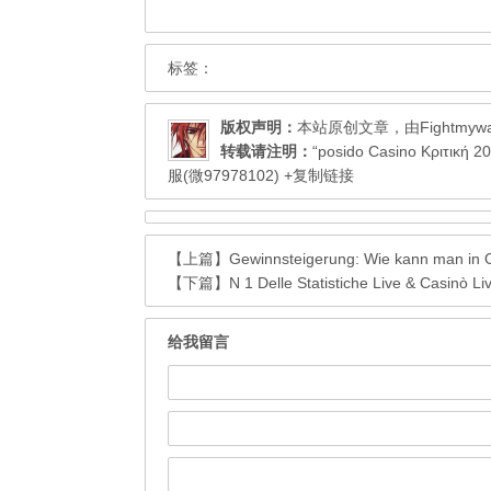
标签：
版权声明：
本站原创文章，由
Fightmyw
转载请注明：
“posido Casino Κριτικ
服(微97978102)
+复制链接
【上篇】
Gewinnsteigerung: Wie kann man in 
【下篇】
N 1 Delle Statistiche Live & Casinò 
给我留言