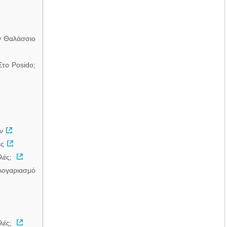
ν Θαλάσσιο
το Posido;
ν
ές
αλές;
ογαριασμό
αλές;