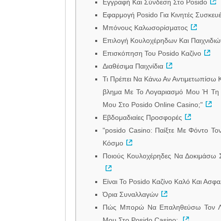
Εγγραφή Και Σύνδεση Στο Posido
Εφαρμογή Posido Για Κινητές Συσκευ
Μπόνους Καλωσορίσματος
Επιλογή Κουλοχέρηδων Και Παιχνιδιώ
Επισκόπηση Του Posido Καζίνο
Διαθέσιμα Παιχνίδια
Τι Πρέπει Να Κάνω Αν Αντιμετωπίσω 
βλημα Με Το Λογαριασμό Μου Ή Τη
Μου Στο Posido Online Casino;"
Εβδομαδιαίες Προσφορές
"posido Casino: Παίξτε Με Φόντο Το
Κόσμο
Ποιούς Κουλοχέρηδες Να Δοκιμάσω Σ
Είναι Το Posido Καζίνο Καλό Και Ασφ
Όρια Συναλλαγών
Πώς Μπορώ Να Επαληθεύσω Τον Λ
Μου Στο Posido Casino;