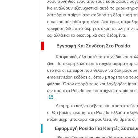
λούν συνήθως έναν από τους κορυφαίους λόγους 
ίνο αναλύουν εξονυχιστικά αυτό το χαρακτηρ
λατφόρμα παίρνει στα σοβαρά τη δέσμευσή της 
o casino αδειοδότηση είναι ιδιαιτέρως ασφαλής
γράφηση SSL από άκρη σε άκρη σε όλη την π
ες, αλλά και τα οικονομικά σας δεδομένα.
Εγγραφή Και Σύνδεση Στο Posido
Και φυσικά, όλα αυτά τα παιχνίδια και πολ
ζίνο. Το ακόμη καλύτερο στοιχείο αφορά κυρί
υτό και οι έμπειροι που θέλουν να δοκιμάσου
emonstration εκδόσεις, όπου μπορείτε να τους
φάλαιο. Όσον αφορά τους κουλοχέρηδες instru
ων σας στα Posido casino παιχνίδια rapid οι ε
.
Ακόμη, το καζίνο σέβεται και προστατεύει
ύ. Θα βρείτε, ακόμη, στο Posido Ελλάδα πλήθ
κτζακ μέχρι μπακαρά και ρουλέτα, θα βρείτε ό,
Εφαρμογή Posido Για Κινητές Συσκευ
"BazeosTower είναι μια ανεξάρτητη πηγή π