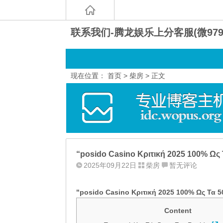
联系我们-腾龙娱乐上分客服(微9797
现在位置：
首页
>
柴房
> 正文
“posido Casino Κριτική 2025 100% Ως
2025年09月22日
柴房
暂无评论
"posido Casino Κριτική 2025 100% Ως Τα 5
Content