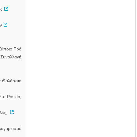
ές
ν
Κάποιο Πρό
 Συναλλαγή
ν Θαλάσσιο
το Posido;
αλές;
ογαριασμό