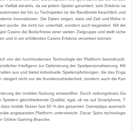
 Vielfalt attraktiv, da sie jedem Spieler garantiert, sein Erlebnis na
tomaten bis hin zu Tischspielen ist die Bandbreite beachtlich und
oderne Innovationen. Die Daten zeigen, dass viel Zeit und Mühe in
t wurde, die nicht nur unterhält, sondern auch begeistert. Mit die
in Casino die Bedürfnisse einer weiten Zielgruppe und stellt siche
nden und in ein erfüllendes Casino-Erlebnis versinken können.
ich von der hochmodernen Technologie der Plattform beeindruckt.
stlicher Intelligenz zur Optimierung der Spielpersonalisierung. Mit
erhalten aus und bietet individuelle Spielempfehlungen, die das Enga
 steigert nicht nur die Kundenzufriedenheit, sondern auch die Kun
timierung der mobilen Nutzung einwandfrei. Durch reibungsloses Ga
 Spielern gleichbleibende Qualität, egal, ob sie auf Smartphone, T
gen, dass mobile Nutzer fast 60 % des gesamten Gameplays ausmach
eräte angepassten Plattform unterstreicht. Oscar Spins technologis
der Online-Gaming-Branche.