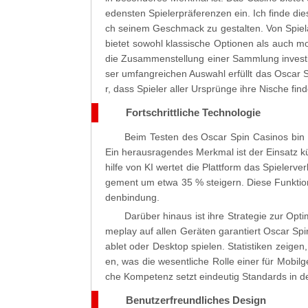
edensten Spielerpräferenzen ein. Ich finde diese
ch seinem Geschmack zu gestalten. Von Spielau
bietet sowohl klassische Optionen als auch m
die Zusammenstellung einer Sammlung investier
ser umfangreichen Auswahl erfüllt das Oscar Sp
r, dass Spieler aller Ursprünge ihre Nische fi
Fortschrittliche Technologie
Beim Testen des Oscar Spin Casinos bin 
Ein herausragendes Merkmal ist der Einsatz kün
hilfe von KI wertet die Plattform das Spielerv
gement um etwa 35 % steigern. Diese Funktion
denbindung.
Darüber hinaus ist ihre Strategie zur Op
meplay auf allen Geräten garantiert Oscar Spin
ablet oder Desktop spielen. Statistiken zei
en, was die wesentliche Rolle einer für Mobilg
che Kompetenz setzt eindeutig Standards in 
Benutzerfreundliches Design