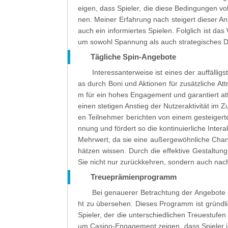
eigen, dass Spieler, die diese Bedingungen vo
nen. Meiner Erfahrung nach steigert dieser Ans
auch ein informiertes Spielen. Folglich ist d
um sowohl Spannung als auch strategisches D
Tägliche Spin-Angebote
Interessanterweise ist eines der auffälli
as durch Boni und Aktionen für zusätzliche Attr
m für ein hohes Engagement und garantiert at
einen stetigen Anstieg der Nutzeraktivität im
en Teilnehmer berichten von einem gesteigerten
nnung und fördert so die kontinuierliche Inter
Mehrwert, da sie eine außergewöhnliche Chanc
hätzen wissen. Durch die effektive Gestaltun
Sie nicht nur zurückkehren, sondern auch nach
Treueprämienprogramm
Bei genauerer Betrachtung der Angebote 
ht zu übersehen. Dieses Programm ist gründlic
Spieler, der die unterschiedlichen Treuestufen
um Casino-Engagement zeigen, dass Spieler in