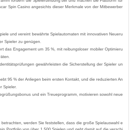
amm fördern die Spielerbindung bei und machen die Plattform für
Oscar Spin Casino angesichts dieser Merkmale von der Mitbewerber
Spiele und vereint bewährte Spielautomaten mit innovativen Neueru
er Spieler zu genügen.
sert das Engagement um 35 %, mit reibungsloser mobiler Optimieru
räten.
entitätsprüfungen gewährleisten die Sicherstellung der Spieler un
bt 95 % der Anliegen beim ersten Kontakt, und die reduzierten An
r Spieler.
 Begrüßungsbonus und ein Treueprogramm, motivieren sowohl neue
etrachten, werden Sie feststellen, dass die große Spielauswahl e
in Portfolio von über 1.500 Spielen und geht damit auf die verschi