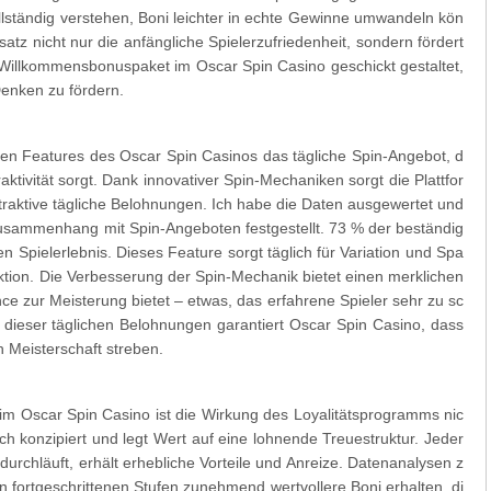
llständig verstehen, Boni leichter in echte Gewinne umwandeln kön
atz nicht nur die anfängliche Spielerzufriedenheit, sondern fördert
as Willkommensbonuspaket im Oscar Spin Casino geschickt gestaltet,
enken zu fördern.
gsten Features des Oscar Spin Casinos das tägliche Spin-Angebot, d
aktivität sorgt. Dank innovativer Spin-Mechaniken sorgt die Plattfor
traktive tägliche Belohnungen. Ich habe die Daten ausgewertet und
 Zusammenhang mit Spin-Angeboten festgestellt. 73 % der beständig
 Spielerlebnis. Dieses Feature sorgt täglich für Variation und Spa
aktion. Die Verbesserung der Spin-Mechanik bietet einen merklichen
e zur Meisterung bietet – etwas, das erfahrene Spieler sehr zu sc
g dieser täglichen Belohnungen garantiert Oscar Spin Casino, dass
 Meisterschaft streben.
im Oscar Spin Casino ist die Wirkung des Loyalitätsprogramms nic
h konzipiert und legt Wert auf eine lohnende Treuestruktur. Jeder
 durchläuft, erhält erhebliche Vorteile und Anreize. Datenanalysen z
 fortgeschrittenen Stufen zunehmend wertvollere Boni erhalten, di