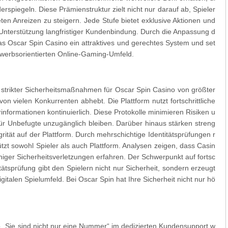
derspiegeln. Diese Prämienstruktur zielt nicht nur darauf ab, Spieler
eten Anreizen zu steigern. Jede Stufe bietet exklusive Aktionen und
 Unterstützung langfristiger Kundenbindung. Durch die Anpassung d
 das Oscar Spin Casino ein attraktives und gerechtes System und set
ewerbsorientierten Online-Gaming-Umfeld.
ung strikter Sicherheitsmaßnahmen für Oscar Spin Casino von größter
n vielen Konkurrenten abhebt. Die Plattform nutzt fortschrittliche
informationen kontinuierlich. Diese Protokolle minimieren Risiken u
für Unbefugte unzugänglich bleiben. Darüber hinaus stärken streng
rität auf der Plattform. Durch mehrschichtige Identitätsprüfungen r
zt sowohl Spieler als auch Plattform. Analysen zeigen, dass Casin
iger Sicherheitsverletzungen erfahren. Der Schwerpunkt auf fortsc
itätsprüfung gibt den Spielern nicht nur Sicherheit, sondern erzeugt
italen Spielumfeld. Bei Oscar Spin hat Ihre Sicherheit nicht nur hö
o „Sie sind nicht nur eine Nummer“ im dedizierten Kundensupport w