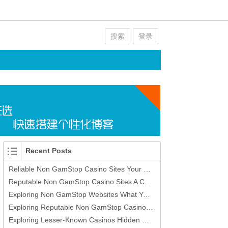
搜索
登录
Recent Posts
Reliable Non GamStop Casino Sites Your Guide to Safe Online Gaming
Reputable Non GamStop Casino Sites A Comprehensive Guide
Exploring Non GamStop Websites What You Need to Know
Exploring Reputable Non GamStop Casino Sites -420393373
Exploring Lesser-Known Casinos Hidden Gems in Gambling