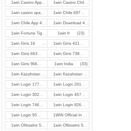
1win Casino App 249
(3)
1win Casino Chile 201
(3)
1win casino spanish
(416)
1win Chile 697
(1)
1win Chile App 483
(3)
1win Download 421
(3)
1win Fortune Tiger 274
1win fr
(1)
(23)
1win Giris 16
(1)
1win Giris 421
(3)
1win Giris 663
(3)
1win Giris 738
(1)
1win Giris 966
(3)
1win India
(33)
1win Kazahstan 250
(3)
1win Kazahstan 680
(1)
1win Login 177
(3)
1win Login 201
(3)
1win Login 302
(3)
1win Login 457
(1)
1win Login 746
(1)
1win Login 826
(1)
1win Login 93
(5)
1WIN Official In Russia
(72)
1win Ofitsialnii Sait 660
(3)
1win Ofitsialnii Sait 782
(3)