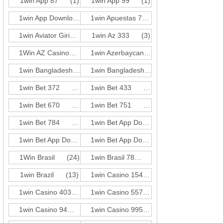
1win App 87
(1)
1win App 99
(1)
1win App Download 697
(3)
1win Apuestas 771
(3)
1win Aviator Giris 21
1win Az 333
(1)
(3)
1Win AZ Casino
(30)
1win Azerbaycan 584
(3)
1win Bangladesh 351
(3)
1win Bangladesh 618
(3)
1win Bet 372
(3)
1win Bet 433
(1)
1win Bet 670
(3)
1win Bet 751
(1)
1win Bet 784
(1)
1win Bet App Download 165
(3)
1win Bet App Download 727
(3)
1win Bet App Download 955
(3)
1Win Brasil
(24)
1win Brasil 78
(3)
1win Brazil
(13)
1win Casino 154
(3)
1win Casino 403
(3)
1win Casino 557
(1)
1win Casino 94
(3)
1win Casino 995
(3)