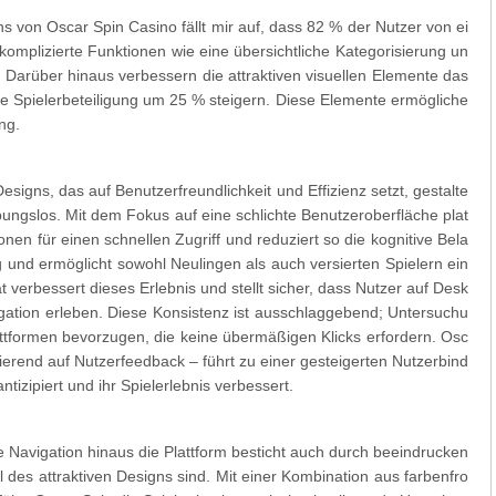
s von Oscar Spin Casino fällt mir auf, dass 82 % der Nutzer von ei
komplizierte Funktionen wie eine übersichtliche Kategorisierung un
. Darüber hinaus verbessern die attraktiven visuellen Elemente das
die Spielerbeteiligung um 25 % steigern. Diese Elemente ermögliche
ng.
signs, das auf Benutzerfreundlichkeit und Effizienz setzt, gestalte
bungslos. Mit dem Fokus auf eine schlichte Benutzeroberfläche plat
onen für einen schnellen Zugriff und reduziert so die kognitive Bela
ig und ermöglicht sowohl Neulingen als auch versierten Spielern ein
t verbessert dieses Erlebnis und stellt sicher, dass Nutzer auf Desk
igation erleben. Diese Konsistenz ist ausschlaggebend; Untersuchu
ttformen bevorzugen, die keine übermäßigen Klicks erfordern. Osc
erend auf Nutzerfeedback – führt zu einer gesteigerten Nutzerbind
tizipiert und ihr Spielerlebnis verbessert.
e Navigation hinaus die Plattform besticht auch durch beeindrucken
il des attraktiven Designs sind. Mit einer Kombination aus farbenfro