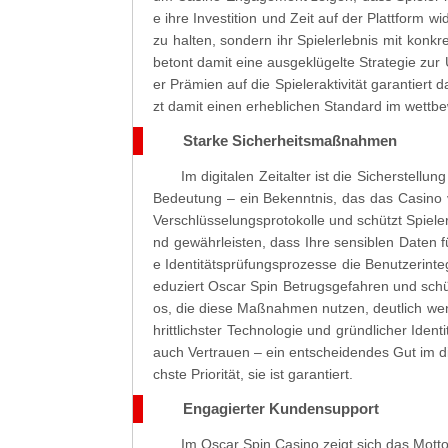
e ihre Investition und Zeit auf der Plattform wi
zu halten, sondern ihr Spielerlebnis mit konkr
betont damit eine ausgeklügelte Strategie zur
er Prämien auf die Spieleraktivität garantiert
zt damit einen erheblichen Standard im wettb
Starke Sicherheitsmaßnahmen
Im digitalen Zeitalter ist die Sicherstell
Bedeutung – ein Bekenntnis, das das Casino vo
Verschlüsselungsprotokolle und schützt Spieler
nd gewährleisten, dass Ihre sensiblen Daten 
e Identitätsprüfungsprozesse die Benutzerinteg
eduziert Oscar Spin Betrugsgefahren und schüt
os, die diese Maßnahmen nutzen, deutlich wen
hrittlichster Technologie und gründlicher Ident
auch Vertrauen – ein entscheidendes Gut im dig
chste Priorität, sie ist garantiert.
Engagierter Kundensupport
Im Oscar Spin Casino zeigt sich das Mott