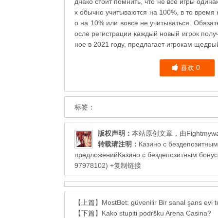
днако стоит помнить, что не все игры один
х обычно учитываются на 100%, в то время к
о на 10% или вовсе не учитываться. Обязат
осле регистрации каждый новый игрок получ
ное в 2021 году, предлагает игрокам щедры
喜欢
0
标签：
版权声明：
本站原创文章，由
Fightmyw
转载请注明：
Казино с бездепозитным
предложенийКазино с бездепозитным б
97978102)
+复制链接
【上篇】
MostBet: güvenilir Bir sanal şans evi
【下篇】
Kako stupiti podršku Arena Casina?