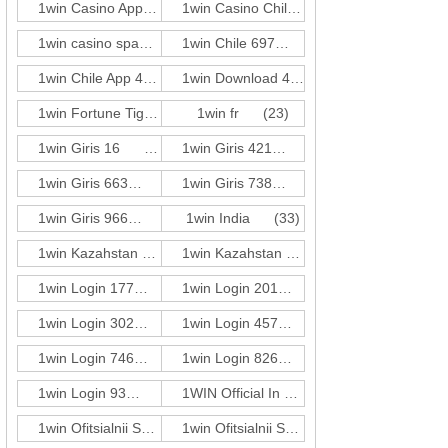
1win Casino App 249
(3)
1win Casino Chile 201
(3)
1win casino spanish
(416)
1win Chile 697
(1)
1win Chile App 483
(3)
1win Download 421
(3)
1win Fortune Tiger 274
1win fr
(1)
(23)
1win Giris 16
(1)
1win Giris 421
(3)
1win Giris 663
(3)
1win Giris 738
(1)
1win Giris 966
(3)
1win India
(33)
1win Kazahstan 250
(3)
1win Kazahstan 680
(1)
1win Login 177
(3)
1win Login 201
(3)
1win Login 302
(3)
1win Login 457
(1)
1win Login 746
(1)
1win Login 826
(1)
1win Login 93
(5)
1WIN Official In Russia
(72)
1win Ofitsialnii Sait 660
(3)
1win Ofitsialnii Sait 782
(3)