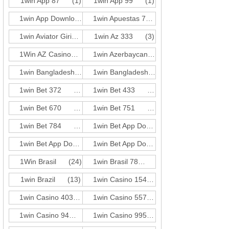
1win App 87
(1)
1win App 99
(1)
1win App Download 697
(3)
1win Apuestas 771
(3)
1win Aviator Giris 21
1win Az 333
(1)
(3)
1Win AZ Casino
(30)
1win Azerbaycan 584
(3)
1win Bangladesh 351
(3)
1win Bangladesh 618
(3)
1win Bet 372
(3)
1win Bet 433
(1)
1win Bet 670
(3)
1win Bet 751
(1)
1win Bet 784
(1)
1win Bet App Download 165
(3)
1win Bet App Download 727
(3)
1win Bet App Download 955
(3)
1Win Brasil
(24)
1win Brasil 78
(3)
1win Brazil
(13)
1win Casino 154
(3)
1win Casino 403
(3)
1win Casino 557
(1)
1win Casino 94
(3)
1win Casino 995
(3)