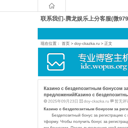
联系我们-腾龙娱乐上分客服(微9797
现在位置：
首页
>
doy-ckazka.ru
> 正文
Казино с бездепозитным бонусом з
предложенийКазино с бездепозитн
2025年09月23日
doy-ckazka.ru
暂无评
Казино с бездепозитным бонусом за рег
Бездепозитный бонус за регистрацию с 
тформу. Чтобы получить бонус за регистрац
ми бонусами. После выполнения этой просто