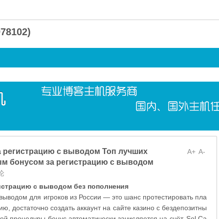
8102)
а регистрацию с выводом Топ лучших
A+
A-
ым бонусом за регистрацию с выводом
论
истрацию с выводом без пополнения
выводом для игроков из России — это шанс протестировать пла
ию, достаточно создать аккаунт на сайте казино с бездепозитны
й процедуры бонус автоматически зачисляется на счёт. Sol Ca