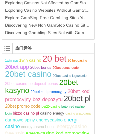
Exploring Casinos Not Affected by GamStop Options for Players
Exploring Casino Websites Without GamStop An In-Depth Guide
Explore GamStop Free Gambling Sites Your Ultimate Guide
Discovering New Non GamStop Casino Sites A Guide for UK Players
Discovering Gambling Sites Not with GamStop
热门标签
20 bet
1win casino
1win app
20 bet casino
20bet app
20bet bonus
20bet bonus code
20bet casino
20bet casino logowanie
20bet
20bet casino no deposit bonus
kasyno
20bet kod
20bet kod promocyjny
20bet pl
promocyjny bez depozytu
20bet promo code
bet20 casino
betonred casino
bizzo casino pl
casino energy
login
casino gratogana
energi
darmowe spiny energycasino
casino
energycasino
energycasino bonus
free spin
energycasino kod promocyjny