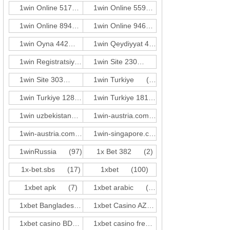
1win Online 517
(3)
1win Online 559
(3)
1win Online 894
(3)
1win Online 946
(1)
1win Oyna 442
(3)
1win Qeydiyyat 423
(3)
1win Registratsiya 528
(3)
1win Site 230
(3)
1win Site 303
(3)
1win Turkiye
(59)
1win Turkiye 128
(2)
1win Turkiye 181
(1)
1win uzbekistan
(21)
1win-austria.comde-at c1
(31)
1win-austria.comde-at c2
(5)
1win-singapore.comen-sg z2
(17)
1winRussia
(97)
1x Bet 382
(2)
1x-bet.sbs
(17)
1xbet
(100)
1xbet apk
(7)
1xbet arabic
(10)
1xbet Bangladesh
(17)
1xbet Casino AZ
(81)
1xbet casino BD
(41)
1xbet casino french
(14)