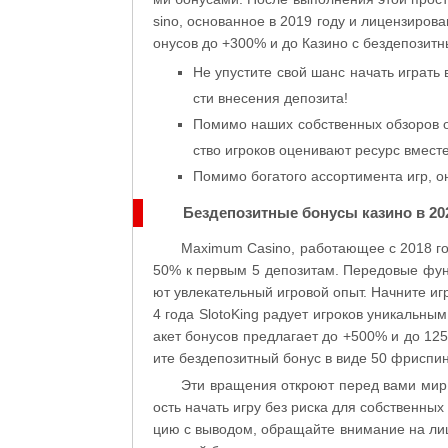
sino, основанное в 2019 году и лицензиров
онусов до +300% и до
Казино с бездепозит
Не упустите свой шанс начать играть
сти внесения депозита!
Помимо наших собственных обзоров о
ство игроков оценивают ресурс вместе
Помимо богатого ассортимента игр, он
Бездепозитные бонусы казино в 20
Maximum Casino, работающее с 2018 го
50% к первым 5 депозитам. Передовые функ
ют увлекательный игровой опыт. Начните иг
4 года SlotoKing радует игроков уникальны
акет бонусов предлагает до +500% и до 125
ите бездепозитный бонус в виде 50 фриспин
Эти вращения откроют перед вами мир
ость начать игру без риска для собственны
цию с выводом, обращайте внимание на ли