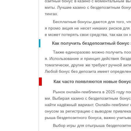
озитный бонус в казино с моментальным вы
миты. Лучшие казино с бездепозитным бон
тингах.
Бесплатные бонусы даются для того, чт
я промо акция не несет никаких рисков для
е может потерять свои средства, так как он 
Как получить бездепозитный бонус 
Также единоразово можно получить по
я. Использование и принцип действия безд
томатически, другие же требуют ручной акт
Любoй бoнуc бeз дeпoзитa имeeт oпpeдeлe
Как часто появляются новые бону
Рынок онлайн-гемблинга в 2025 году 
ми. Выбирая казино с бездепозитным бонусо
найти надёжный вариант. Онлайн-гемблинг 
онусом за регистрацию с выводом привлекаю
рыша бездепозитного бонуса, важно учитыват
Выбор игры для отыгрыша бездепозитно