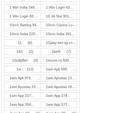
1 Win India 348
(1)
1 Win Login 63
(1)
1 Win Login 83
(3)
10 Jili Slot 901
(18)
10cric Betting 940
(1)
10cric Casino Login 310
(1)
10cric India 220
(3)
10cric India 391
(1)
11
(6)
12play-bet-sg.com
(4)
162
(2)
1bet5
(7)
1GullyBet
(4)
1incom.ru 500
(18)
1w
(12)
1win Apk 585
(3)
1win Apk 975
(3)
1win Apostas 132
(3)
1win Apostas 257
(3)
1win Apostas 286
(3)
1win App 217
(3)
1win App 274
(1)
1win App 356
(1)
1win App 577
(3)