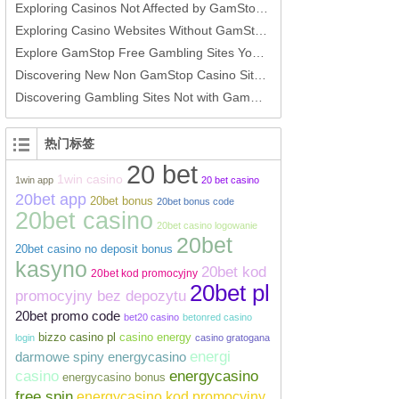
Exploring Casinos Not Affected by GamStop Options for Players
Exploring Casino Websites Without GamStop An In-Depth Guide
Explore GamStop Free Gambling Sites Your Ultimate Guide
Discovering New Non GamStop Casino Sites A Guide for UK Players
Discovering Gambling Sites Not with GamStop
热门标签
20 bet
1win casino
1win app
20 bet casino
20bet app
20bet bonus
20bet bonus code
20bet casino
20bet casino logowanie
20bet
20bet casino no deposit bonus
kasyno
20bet kod
20bet kod promocyjny
20bet pl
promocyjny bez depozytu
20bet promo code
bet20 casino
betonred casino
bizzo casino pl
casino energy
login
casino gratogana
energi
darmowe spiny energycasino
casino
energycasino
energycasino bonus
free spin
energycasino kod promocyjny