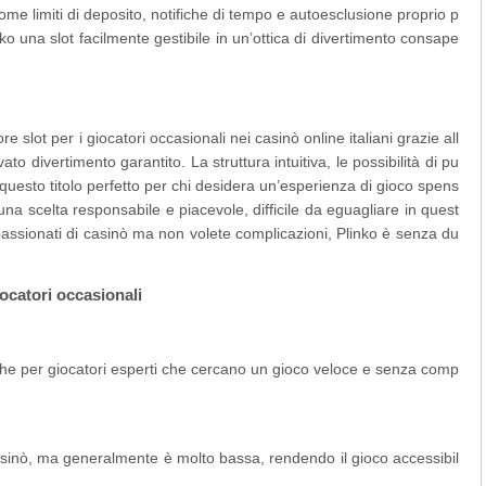
ome limiti di deposito, notifiche di tempo e autoesclusione proprio p
nko una slot facilmente gestibile in un’ottica di divertimento consape
e slot per i giocatori occasionali nei casinò online italiani grazie all
vato divertimento garantito. La struttura intuitiva, le possibilità di pu
 questo titolo perfetto per chi desidera un’esperienza di gioco spens
 una scelta responsabile e piacevole, difficile da eguagliare in quest
passionati di casinò ma non volete complicazioni, Plinko è senza du
iocatori occasionali
nche per giocatori esperti che cercano un gioco veloce e senza comp
sinò, ma generalmente è molto bassa, rendendo il gioco accessibil