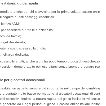
e italiani: guida rapida
mmediato anche per chi si avvicina per la prima volta ai casinò onlin
i seguire questi passaggi essenziali:
n licenza ADM;
t per accedere a tutte le funzionalità;
iochi da tavolo;
budget desiderato;
vate la sua discesa sulla griglia;
ta nell’area dedicata.
cessibile a tutti, anche a chi ha poco tempo o poca dimestichezza
ono versioni demo gratuite per esercitarsi senza spendere denaro rea
le per giocatori occasionali
onsabile, un aspetto sempre più importante nel campo del gambling
egliere puntate molto basse permettono ai giocatori occasionali di cont
hi eccessivi. Inoltre, la natura rapida del gioco facilita brevi sessio
i generate da lunghi periodi di gioco. I casinò online italiani inoltre