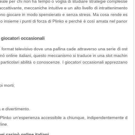
eale per chi non ha tempo o voglia di studiare strategie complesse
ccattivante, meccaniche intuitive e un alto livello di intrattenimento
liono giocare in modo spensierato e senza stress. Ma cosa rende es
 insieme i punti di forza di Plinko e perché è così amata nel panor
 giocatori occasionali
o format televisivo dove una pallina cade attraverso una serie di ost
asinò online italiani, questo meccanismo si traduce in una slot machin
articolari abilità o conoscenze. I giocatori occasionali apprezzano
i morti;
 e divertimento.
 Plinko un’esperienza accessibile a chiunque, indipendentemente d
line.
nei casinò online italiani