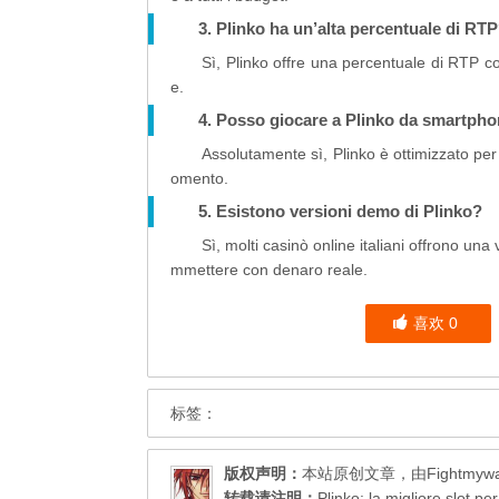
3. Plinko ha un’alta percentuale di RT
Sì, Plinko offre una percentuale di RTP c
e.
4. Posso giocare a Plinko da smartph
Assolutamente sì, Plinko è ottimizzato per
omento.
5. Esistono versioni demo di Plinko?
Sì, molti casinò online italiani offrono un
mmettere con denaro reale.
喜欢
0
标签：
版权声明：
本站原创文章，由
Fightmyw
转载请注明：
Plinko: la migliore slot 