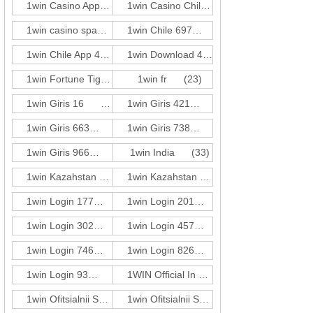
1win Casino App 249
(3)
1win Casino Chile 201
(3)
1win casino spanish
(416)
1win Chile 697
(1)
1win Chile App 483
(3)
1win Download 421
(3)
1win Fortune Tiger 274
1win fr
(1)
(23)
1win Giris 16
(1)
1win Giris 421
(3)
1win Giris 663
(3)
1win Giris 738
(1)
1win Giris 966
(3)
1win India
(33)
1win Kazahstan 250
(3)
1win Kazahstan 680
(1)
1win Login 177
(3)
1win Login 201
(3)
1win Login 302
(3)
1win Login 457
(1)
1win Login 746
(1)
1win Login 826
(1)
1win Login 93
(5)
1WIN Official In Russia
(72)
1win Ofitsialnii Sait 660
(3)
1win Ofitsialnii Sait 782
(3)