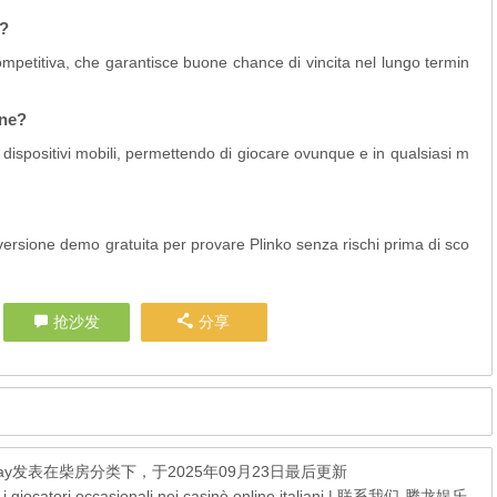
P?
ompetitiva, che garantisce buone chance di vincita nel lungo termin
one?
 dispositivi mobili, permettendo di giocare ovunque e in qualsiasi m
a versione demo gratuita per provare Plinko senza rischi prima di sco
抢沙发
分享
ay
发表在
柴房
分类下，于2025年09月23日最后更新
per i giocatori occasionali nei casinò online italiani | 联系我们-腾龙娱乐