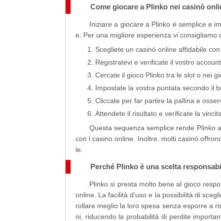
Come giocare a Plinko nei casinò onlin
Iniziare a giocare a Plinko è semplice e i
e. Per una migliore esperienza vi consigliamo d
Scegliete un casinò online affidabile co
Registratevi e verificate il vostro accoun
Cercate il gioco Plinko tra le slot o nei g
Impostate la vostra puntata secondo il 
Cliccate per far partire la pallina e osser
Attendete il risultato e verificate la vinci
Questa sequenza semplice rende Plinko ac
con i casino online. Inoltre, molti casinò offr
le.
Perché Plinko è una scelta responsabi
Plinko si presta molto bene al gioco resp
online. La facilità d’uso e la possibilità di sc
rollare meglio la loro spesa senza esporre a risc
ni, riducendo la probabilità di perdite important