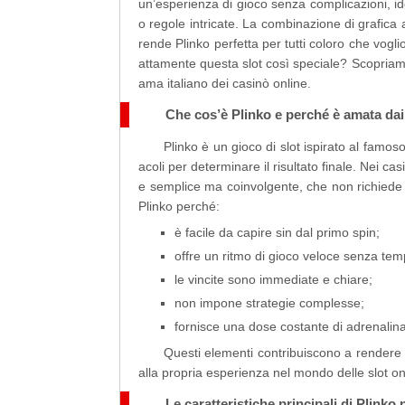
un’esperienza di gioco senza complicazioni, id
o regole intricate. La combinazione di grafica a
rende Plinko perfetta per tutti coloro che vog
attamente questa slot così speciale? Scopriamo
ama italiano dei casinò online.
Che cos’è Plinko e perché è amata dai
Plinko è un gioco di slot ispirato al famos
acoli per determinare il risultato finale. Nei c
e semplice ma coinvolgente, che non richiede p
Plinko perché:
è facile da capire sin dal primo spin;
offre un ritmo di gioco veloce senza temp
le vincite sono immediate e chiare;
non impone strategie complesse;
fornisce una dose costante di adrenalina
Questi elementi contribuiscono a rendere
alla propria esperienza nel mondo delle slot on
Le caratteristiche principali di Plinko 