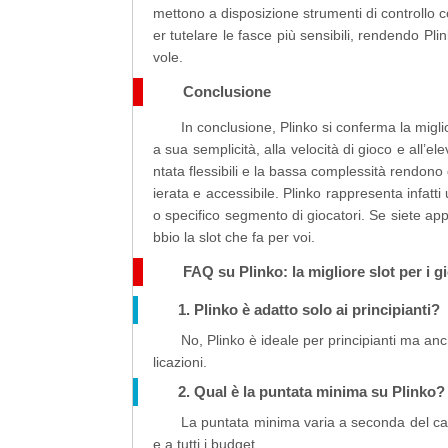
mettono a disposizione strumenti di controllo c
er tutelare le fasce più sensibili, rendendo Pli
vole.
Conclusione
In conclusione, Plinko si conferma la miglior
a sua semplicità, alla velocità di gioco e all’ele
ntata flessibili e la bassa complessità rendono
ierata e accessibile. Plinko rappresenta infatti
o specifico segmento di giocatori. Se siete ap
bbio la slot che fa per voi.
FAQ su Plinko: la migliore slot per i g
1. Plinko è adatto solo ai principianti?
No, Plinko è ideale per principianti ma a
licazioni.
2. Qual è la puntata minima su Plinko?
La puntata minima varia a seconda del ca
e a tutti i budget.