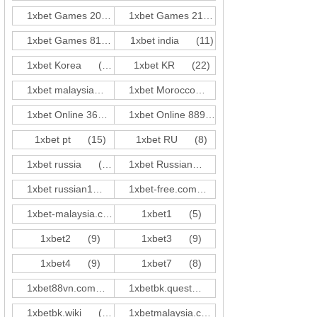
1xbet Games 202
(7)
1xbet Games 213
(3)
1xbet Games 819
(1)
1xbet india
(11)
1xbet Korea
(44)
1xbet KR
(22)
1xbet malaysia
(19)
1xbet Morocco
(21)
1xbet Online 36
(3)
1xbet Online 889
(1)
1xbet pt
(15)
1xbet RU
(8)
1xbet russia
(10)
1xbet Russian
(55)
1xbet russian1
(91)
1xbet-free.com
(2)
1xbet-malaysia.com
(2)
1xbet1
(5)
1xbet2
(9)
1xbet3
(9)
1xbet4
(9)
1xbet7
(8)
1xbet88vn.com
(2)
1xbetbk.quest
(18)
1xbetbk.wiki
(17)
1xbetmalaysia.com
(1)