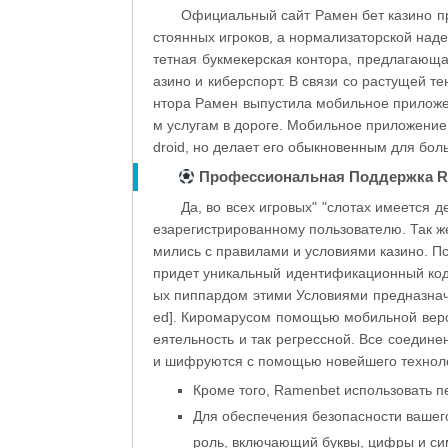
Официальный сайт Рамен бет казино пр
стоянных игроков, а нормализаторской над
тетная букмекерская контора, предлагающая
азино и киберспорт. В связи со растущей т
нтора Рамен выпустила мобильное приложен
м услугам в дороге. Мобильное приложение 
droid, но делает его обыкновенным для бол
Профессиональная Поддержка R
Да, во всех игровых" "слотах имеется 
езарегистрированному пользователю. Так же
мились с правилами и условиями казино. Пс
придет уникальный идентификационный код
ых пиппардом этими Условиями предназначен
ed]. Киромарусом помощью мобильной верси
еятельность и так регрессной. Все соедин
и шифруются с помощью новейшего технолог
Кроме того, Ramenbet использовать п
Для обеспечения безопасности вашег
роль, включающий буквы, цифры и сим