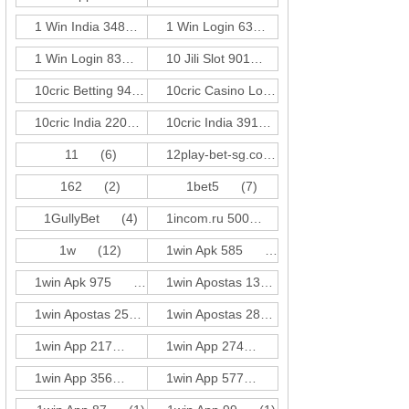
1 Win India 348
(1)
1 Win Login 63
(1)
1 Win Login 83
(3)
10 Jili Slot 901
(18)
10cric Betting 940
(1)
10cric Casino Login 310
(1)
10cric India 220
(3)
10cric India 391
(1)
11
(6)
12play-bet-sg.com
(4)
162
(2)
1bet5
(7)
1GullyBet
(4)
1incom.ru 500
(18)
1w
(12)
1win Apk 585
(3)
1win Apk 975
(3)
1win Apostas 132
(3)
1win Apostas 257
(3)
1win Apostas 286
(3)
1win App 217
(3)
1win App 274
(1)
1win App 356
(1)
1win App 577
(3)