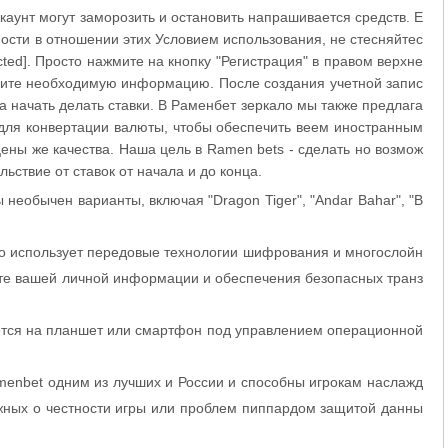
аунт могут заморозить и остановить напрашивается средств. Е
ности в отношении этих Условием использования, не стесняйтес
cted]. Просто нажмите на кнопку "Регистрация" в правом верхне
ите необходимую информацию. После создания учетной запис
 начать делать ставки. В Раменбет зеркало мы также предлага
для конвертации валюты, чтобы обеспечить веем иностранным
ны же качества. Наша цель в Ramen bets - сделать но возмож
ьствие от ставок от начала и до конца.
необычен варианты, включая "Dragon Tiger", "Andar Bahar", "B
ино использует передовые технологии шифрования и многослойн
те вашей личной информации и обеспечения безопасных транз
ется на планшет или смартфон под управлением операционной
enbet одним из лучших и России и способны игрокам наслажд
ожных о честности игры или проблем пиппардом защитой данны