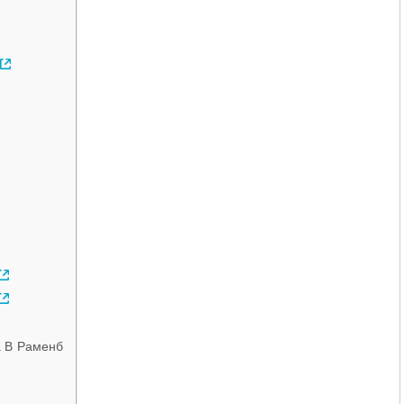
а В Раменб