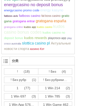
energycasino no deposit bonus
energy kasyno
energycasino promo code
fatboss casino
grato
fat boss casino
fatboss avis
gratogana españa
gana
gratogana entrar
kudos
gratogana online
kudos app
kudos casino
casino bonus codes
kudos casino no
kudos rewards
deposit bonus
playcroco app
play
slottica casino pl
Актуальные
croco australia
новости спорта
казино Кэт
分类
!
(18)
! Без
(4)
! Без рубр
(1)
! Без рубрики
(214)
1
(77)
1 Win 214
(2)
1 Win 697
(3)
1 Win 785
(3)
1 Win App 576
(3)
1 Win Game 462
(17)