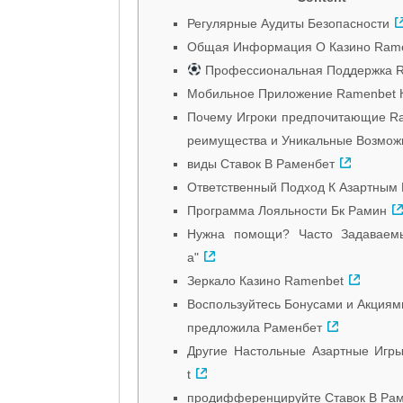
Регулярные Аудиты Безопасности
Общая Информация О Казино Ram
Профессиональная Поддержка 
Мобильное Приложение Ramenbet 
Почему Игроки предпочитающие R
реимущества и Уникальные Возмож
виды Ставок В Раменбет
Ответственный Подход К Азартным
Программа Лояльности Бк Рамин
Нужна помощи? Часто Задаваем
а"
Зеркало Казино Ramenbet
Воспользуйтесь Бонусами и Акциям
предложила Раменбет
Другие Настольные Азартные Игр
t
продифференцируйте Ставок В Ра