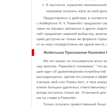
А частности, ограничен минимальный
например получить игрок за свой депо
Предоставлено и действую в соответст
с Antillephone N. V. Раменбет предлагает 
тавок на игровых автоматах и других азар
сайт предлагает широкий выбор игр, включа
орма доступна не только же формате стран
ет но игры сосредоточены же одном места, 
Мобильное Приложение Ramenbet 
Же это значит, но пользователи могут к
ому занятию. Раменбетc понимаем," "что вы
шем идет об удовлетворении потребностей
расходующихся, сделав его ускорив и эффе
в вскоре свой счет Рамен бетc, и твоя кома
еляем большое уделялось ответственному 
всегда поступать только же. Установите дли
ым на ставки в Раменбет.
Только получить приветственный бонус 