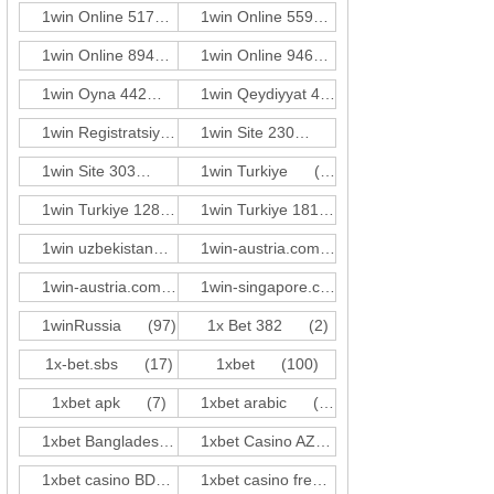
1win Online 517
(3)
1win Online 559
(3)
1win Online 894
(3)
1win Online 946
(1)
1win Oyna 442
(3)
1win Qeydiyyat 423
(3)
1win Registratsiya 528
(3)
1win Site 230
(3)
1win Site 303
(3)
1win Turkiye
(59)
1win Turkiye 128
(2)
1win Turkiye 181
(1)
1win uzbekistan
(21)
1win-austria.comde-at c1
(31)
1win-austria.comde-at c2
(5)
1win-singapore.comen-sg z2
(17)
1winRussia
(97)
1x Bet 382
(2)
1x-bet.sbs
(17)
1xbet
(100)
1xbet apk
(7)
1xbet arabic
(10)
1xbet Bangladesh
(17)
1xbet Casino AZ
(81)
1xbet casino BD
(41)
1xbet casino french
(14)