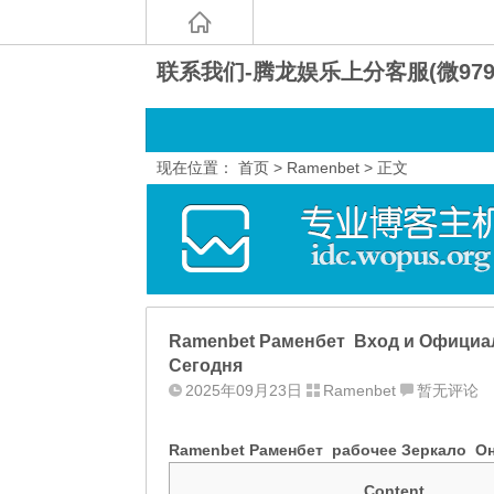
联系我们-腾龙娱乐上分客服(微9797
现在位置：
首页
>
Ramenbet
> 正文
Ramenbet Раменбет ️ Вход и Офици
Сегодня
2025年09月23日
Ramenbet
暂无评论
Ramenbet Раменбет ️ рабочее Зеркало ️ О
Content