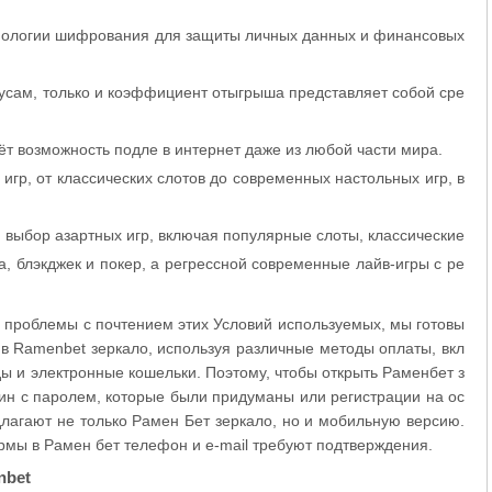
хнологии шифрования для защиты личных данных и финансовых
нусам, только и коэффициент отыгрыша представляет собой сре
ёт возможность подле в интернет даже из любой части мира.
игр, от классических слотов до современных настольных игр, в
 выбор азартных игр, включая популярные слоты, классические
а, блэкджек и покер, а регрессной современные лайв-игры с ре
 проблемы с почтением этих Условий используемых, мы готовы
т в Ramenbet зеркало, используя различные методы оплаты, вкл
ы и электронные кошельки. Поэтому, чтобы открыть Раменбет з
гин с паролем, которые были придуманы или регистрации на ос
лагают не только Рамен Бет зеркало, но и мобильную версию.
мы в Рамен бет телефон и e-mail требуют подтверждения.
nbet