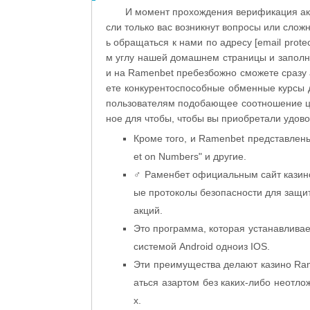
И момент прохождения верификация акк
сли только вас возникнут вопросы или слож
ь обращаться к нами по адресу [email prote
м углу нашей домашнем страницы и заполн
и на Ramenbet пребезбожно сможете сразу а
ете конкурентоспособные обменные курсы 
пользователям подобающее соотношение це
ное для чтобы, чтобы вы приобретали удовол
Кроме того, и Ramenbet представлены 
et on Numbers" и другие.
️‍♂️ Раменбет официальным сайт каз
ые протоколы безопасности для защи
акций.
Это программа, которая устанавлива
системой Android одноиз IOS.
Эти преимущества делают казино Ram
аться азартом без каких-либо неотл
х.