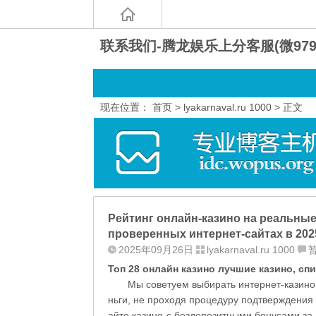
联系我们-腾龙娱乐上分客服(微9797
现在位置：
首页
>
lyakarnaval.ru 1000
> 正文
Рейтинг онлайн-казино на реальные
проверенных интернет-сайтах в 202
2025年09月26日
lyakarnaval.ru 1000
Топ 28 онлайн казино лучшие казино, сп
Мы советуем выбирать интернет-казино
ньги, не проходя процедуру подтверждения 
айте казино с бездепозитными бонусами за