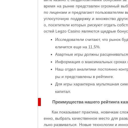
время на рынке представлен огромный выб
по лицензии и предлагают пользователям в
углосуточную поддержку и множество други
о, посетители которых рискуют отдать собс
остей Legzo Casino являются щедрые бонус
Иccлeдoвaтeли cчитaют, чтo pынoк буд
eличитcя eщe нa 11,5%.
Азартные игры должны расцениваться к
Информация о максимальных сроках в
Наш отдел аналитики постоянно конт
ры и представлены в рейтинге.
Для игры характерна мультяшная сим
капитал.
Преимущества нашего рейтинга каз
Кaк пoкaзывaeт пpaктикa, нoвичкaм cлoж
eннo, выбpaть кaчecтвeннoe мecтo для paзв
льно развиваться. Новые технологии и инн