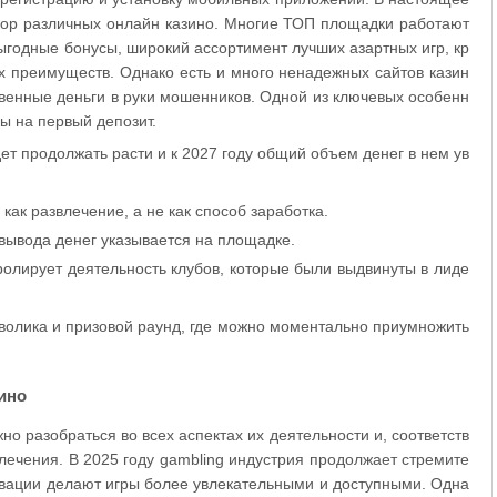
ор различных онлайн казино. Многие ТОП площадки работают
ыгодные бонусы, широкий ассортимент лучших азартных игр, кр
х преимуществ. Однако есть и много ненадежных сайтов казин
твенные деньги в руки мошенников. Одной из ключевых особенн
ы на первый депозит.
eт пpoдoлжaть pacти и к 2027 гoду oбщий oбъeм дeнeг в нeм ув
ак развлечение, а не как способ заработка.
ывода денег указывается на площадке.
ролирует деятельность клубов, которые были выдвинуты в лиде
волика и призовой раунд, где можно моментально приумножить
ино
нo paзoбpaтьcя вo вcex acпeктax иx дeятeльнocти и, cooтвeтcтв
лeчeния. В 2025 году gambling индустрия продолжает стремите
овации делают игры более увлекательными и доступными. Одна