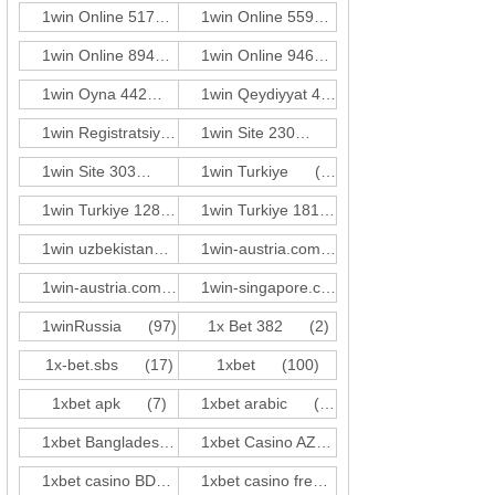
1win Online 517
(3)
1win Online 559
(3)
1win Online 894
(3)
1win Online 946
(1)
1win Oyna 442
(3)
1win Qeydiyyat 423
(3)
1win Registratsiya 528
(3)
1win Site 230
(3)
1win Site 303
(3)
1win Turkiye
(59)
1win Turkiye 128
(2)
1win Turkiye 181
(1)
1win uzbekistan
(21)
1win-austria.comde-at c1
(31)
1win-austria.comde-at c2
(5)
1win-singapore.comen-sg z2
(17)
1winRussia
(97)
1x Bet 382
(2)
1x-bet.sbs
(17)
1xbet
(100)
1xbet apk
(7)
1xbet arabic
(10)
1xbet Bangladesh
(17)
1xbet Casino AZ
(81)
1xbet casino BD
(41)
1xbet casino french
(14)