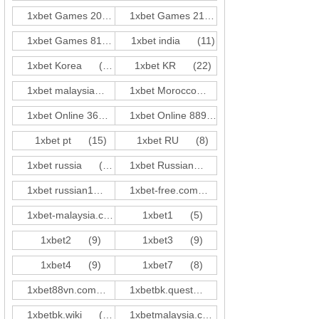
1xbet Games 202
(7)
1xbet Games 213
(3)
1xbet Games 819
(1)
1xbet india
(11)
1xbet Korea
(44)
1xbet KR
(22)
1xbet malaysia
(19)
1xbet Morocco
(21)
1xbet Online 36
(3)
1xbet Online 889
(1)
1xbet pt
(15)
1xbet RU
(8)
1xbet russia
(10)
1xbet Russian
(55)
1xbet russian1
(91)
1xbet-free.com
(2)
1xbet-malaysia.com
(2)
1xbet1
(5)
1xbet2
(9)
1xbet3
(9)
1xbet4
(9)
1xbet7
(8)
1xbet88vn.com
(2)
1xbetbk.quest
(18)
1xbetbk.wiki
(17)
1xbetmalaysia.com
(1)