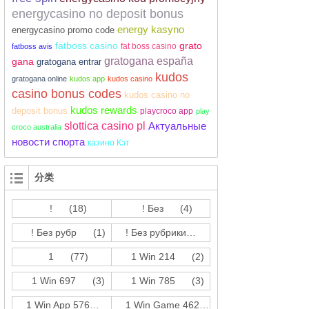
energycasino no deposit bonus
energy kasyno
energycasino promo code
fatboss casino
grato
fat boss casino
fatboss avis
gratogana españa
gana
gratogana entrar
kudos
gratogana online
kudos app
kudos casino
casino bonus codes
kudos casino no
kudos rewards
deposit bonus
playcroco app
play
slottica casino pl
Актуальные
croco australia
новости спорта
казино Кэт
分类
!
(18)
! Без
(4)
! Без рубр
(1)
! Без рубрики
(214)
1
(77)
1 Win 214
(2)
1 Win 697
(3)
1 Win 785
(3)
1 Win App 576
(3)
1 Win Game 462
(17)