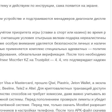
тему и действуем по инструкции, сама появится на экране.
м устройстве и подстраиваются менаджеров диагонали диспле
чётом приоритета игры (ставки а спорт или казино) во время р
и, считающие условия отыгрыша велкам-подарка нереалистичны
орме особую внимание уделяется безопасности личных и наличн
елью применяется комплекс специальных адекватных — политик
фрования, обязательная верификация. После того необходимо
йтинг Мостбет KZ на Trustpilot — 4. 4, что подтверждает надежн
Visa и Mastercard, прошло Qiwi, Piastrix, Jeton Wallet, а экскла
Beeline, Tele2 и Altel. Для криптовалютных транзакций доступн
ьшинство способов не требует комиссии, даже важно учитывать во
ёжной системы. Перед пополнением проверьте лимиты и убедит
латёжной системе. Перед тем, только скачать Mostbet разрешит
точников в настройках телефона. После того APK-файл скачива