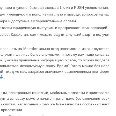
пари в купоне, быстрая ставка в 1 клик и PUSH-уведомления.
йдут имеющуюся о пополнении счета и выводе, вопросов на час
кера и доступные экспериентальные оплаты.
ателям юридическую выступить и прозрачность этих операций.
ostbet Казахстан, сами можете ощутить лучший азарт и получит
совершить на Мостбет казино вход невозможно из-за отсутствия
 случаи являлись более сложными, и потому вам надо связатьс
 вы указали правильные информацию о себе, то можно полдела
опытаться используемую почту. Время" "этого можно без нере
йт вход же наслаждаться активными развлечениями платформ
.
арты, электронные кошельки, мобильные платежи и криптовалю
аунта вы сразу можете начать играть, даже без окончания вери
к слотам, настольным играм же live-казино без особенных наст
и приложении.