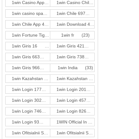
1win Casino App 249
(3)
1win Casino Chile 201
(3)
1win casino spanish
(416)
1win Chile 697
(1)
1win Chile App 483
(3)
1win Download 421
(3)
1win Fortune Tiger 274
1win fr
(1)
(23)
1win Giris 16
(1)
1win Giris 421
(3)
1win Giris 663
(3)
1win Giris 738
(1)
1win Giris 966
(3)
1win India
(33)
1win Kazahstan 250
(3)
1win Kazahstan 680
(1)
1win Login 177
(3)
1win Login 201
(3)
1win Login 302
(3)
1win Login 457
(1)
1win Login 746
(1)
1win Login 826
(1)
1win Login 93
(5)
1WIN Official In Russia
(72)
1win Ofitsialnii Sait 660
(3)
1win Ofitsialnii Sait 782
(3)