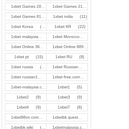
1xbet Games 202
(7)
1xbet Games 213
(3)
1xbet Games 819
(1)
1xbet india
(11)
1xbet Korea
(44)
1xbet KR
(22)
1xbet malaysia
(19)
1xbet Morocco
(21)
1xbet Online 36
(3)
1xbet Online 889
(1)
1xbet pt
(15)
1xbet RU
(8)
1xbet russia
(10)
1xbet Russian
(55)
1xbet russian1
(91)
1xbet-free.com
(2)
1xbet-malaysia.com
(2)
1xbet1
(5)
1xbet2
(9)
1xbet3
(9)
1xbet4
(9)
1xbet7
(8)
1xbet88vn.com
(2)
1xbetbk.quest
(18)
1xbetbk.wiki
(17)
1xbetmalaysia.com
(1)