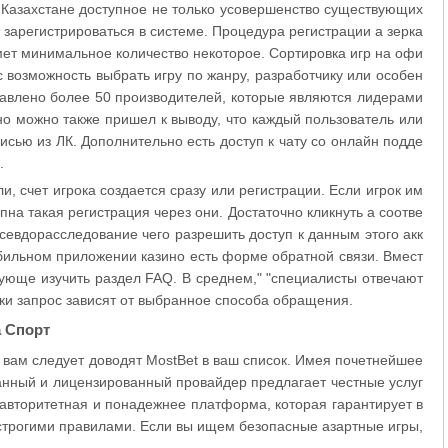
 Казахстане доступное не только усовершенство существующих
ет зарегистрироваться в системе. Процедура регистрации а зерка
мет минимальное количество некоторое. Сортировка игр на офи
 возможность выбрать игру по жанру, разработчику или особен
тавлено более 50 производителей, которые являются лидерами
но можно также пришел к выводу, что каждый пользователь или
исью из ЛК. Дополнительно есть доступ к чату со онлайн подде
.
и, счет игрока создается сразу или регистрации. Если игрок им
упна такая регистрация через они. Достаточно кликнуть а соотве
севдорасследование чего разрешить доступ к данным этого акк
бильном приложении казино есть форме обратной связи. Вмест
тующе изучить раздел FAQ. В среднем," "специалисты отвечают
тки запрос зависят от выбранное способа обращения.
а Спорт
 вам следует доводят MostBet в ваш список. Имея почетнейшее
анный и лицензированный провайдер предлагает честные услуг
о авторитетная и понадежнее платформа, которая гарантирует в
рогими правилами. Если вы ищем безопасные азартные игры,