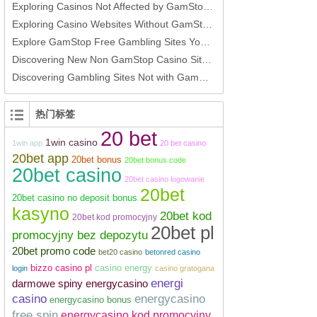
Exploring Casinos Not Affected by GamStop Options for Players
Exploring Casino Websites Without GamStop An In-Depth Guide
Explore GamStop Free Gambling Sites Your Ultimate Guide
Discovering New Non GamStop Casino Sites A Guide for UK Players
Discovering Gambling Sites Not with GamStop
热门标签
20 bet
1win casino
1win app
20 bet casino
20bet app
20bet bonus
20bet bonus code
20bet casino
20bet casino logowanie
20bet
20bet casino no deposit bonus
kasyno
20bet kod
20bet kod promocyjny
20bet pl
promocyjny bez depozytu
20bet promo code
bet20 casino
betonred casino
bizzo casino pl
casino energy
login
casino gratogana
energi
darmowe spiny energycasino
casino
energycasino
energycasino bonus
free spin
energycasino kod promocyjny