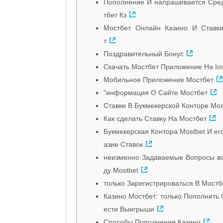
Пополнение И напрашивается Сре
тбет Кз
Мостбет Онлайн Казино И Ставк
т
Поздравительный Бонус
Скачать Мостбет Приложение На Io
Мобильное Приложение Мостбет
"информация О Сайте Мостбет
Ставки В Букмекерской Конторе Mos
Как сделать Ставку На Мостбет
Букмекерская Контора Mostbet И ег
азие Ставок
неизменно Задаваемые Вопросы в
ду Mostbet
только Зарегистрироваться В Мостб
Казино Мостбет: только Пополнить 
ести Выигрыши
Способы Пополнения Казино