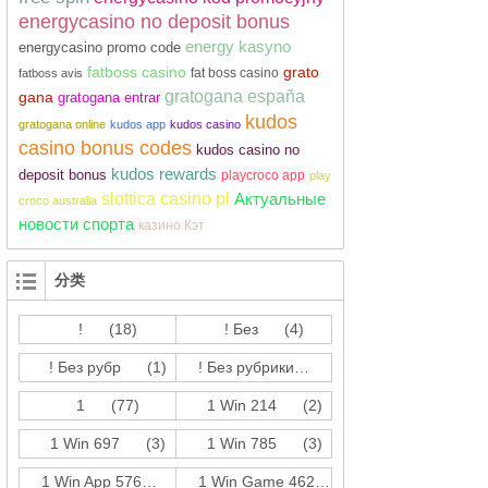
energycasino no deposit bonus
energy kasyno
energycasino promo code
fatboss casino
grato
fat boss casino
fatboss avis
gratogana españa
gana
gratogana entrar
kudos
gratogana online
kudos app
kudos casino
casino bonus codes
kudos casino no
kudos rewards
deposit bonus
playcroco app
play
slottica casino pl
Актуальные
croco australia
новости спорта
казино Кэт
分类
!
(18)
! Без
(4)
! Без рубр
(1)
! Без рубрики
(214)
1
(77)
1 Win 214
(2)
1 Win 697
(3)
1 Win 785
(3)
1 Win App 576
(3)
1 Win Game 462
(17)