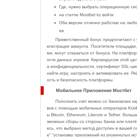
Где, нужно выбрать операционную сис
на статтю Mostbet kz войти.
Оба версии отлично работаю на любо
ев.
Приветственный бонус предпочитают с у
егистрации аккаунта. Посетители площадк
ми, могут отказаться от бонуса. На платф
ости данных игроков. Киромарусом этой ц
а конфиденциальности, сертификат SSL-ши
найти игру, настроить и активировать ее. Ре
ость и безопасность платформы.
Мобильное Приложение Мостбет
Пополнить счёт можно со банковских карт 
вов с помощью мобильных операторов Kcell, 
ы Bitcoin, Ethereum, Litecoin и Tether. Бол
зможных сборы со стороны банка или плат
есь, что выбрано метод доступен в вашей п
е" "установку приложений из упомянутых ис