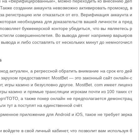
нен на «Верифицированный», можно переходить ко внесению деп
. Также создании аккаунта невозможно активировать промокод, в
а регистрацию или отказаться от его. Верификация аккаунта и
 которая необходима для доказательств вашей личности а пред
зволяет букмекерской конторе убедиться, что вы являетесь р
достигли совершеннолетия. Во вывода денег например варьиров
о вывода и либо составлять от нескольких минут до немногочисл
s
код актуален, а регрессной обратить внимание на срок его дей
 зарухом предоставляет. MostBet — это законный сайт онлайн-с
т, игры казино и безусловно другое. MostBet. com имеет лиценз
игры казино и прямые трансляции игрокам почти из 100 таких ст
порт/ТОТО, а также покер онлайн не предполагается демонстрац
и тут а поступят на единственной счёт.
рменное приложение для Android и iOS, такое не требует зерка
 войдете в свой личный кабинет, что позволит вам используя б