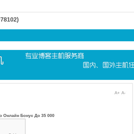
8102)
A+
A-
о Онлайн Бонус До 35 000