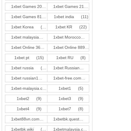
1xbet Games 202
(7)
1xbet Games 213
(3)
1xbet Games 819
(1)
1xbet india
(11)
1xbet Korea
(44)
1xbet KR
(22)
1xbet malaysia
(19)
1xbet Morocco
(21)
1xbet Online 36
(3)
1xbet Online 889
(1)
1xbet pt
(15)
1xbet RU
(8)
1xbet russia
(10)
1xbet Russian
(55)
1xbet russian1
(91)
1xbet-free.com
(2)
1xbet-malaysia.com
(2)
1xbet1
(5)
1xbet2
(9)
1xbet3
(9)
1xbet4
(9)
1xbet7
(8)
1xbet88vn.com
(2)
1xbetbk.quest
(18)
1xbetbk.wiki
(17)
1xbetmalaysia.com
(1)