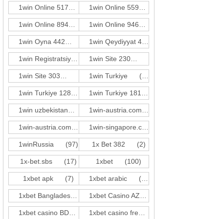
1win Online 517
(3)
1win Online 559
(3)
1win Online 894
(3)
1win Online 946
(1)
1win Oyna 442
(3)
1win Qeydiyyat 423
(3)
1win Registratsiya 528
(3)
1win Site 230
(3)
1win Site 303
(3)
1win Turkiye
(59)
1win Turkiye 128
(2)
1win Turkiye 181
(1)
1win uzbekistan
(21)
1win-austria.comde-at c1
(31)
1win-austria.comde-at c2
(5)
1win-singapore.comen-sg z2
(17)
1winRussia
(97)
1x Bet 382
(2)
1x-bet.sbs
(17)
1xbet
(100)
1xbet apk
(7)
1xbet arabic
(10)
1xbet Bangladesh
(17)
1xbet Casino AZ
(81)
1xbet casino BD
(41)
1xbet casino french
(14)