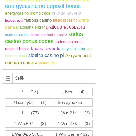
energycasino no deposit bonus
energy kasyno
energycasino promo code
fatboss casino
grato
fat boss casino
fatboss avis
gratogana españa
gana
gratogana entrar
kudos
gratogana online
kudos app
kudos casino
casino bonus codes
kudos casino no
kudos rewards
deposit bonus
playcroco app
play
slottica casino pl
Актуальные
croco australia
новости спорта
казино Кэт
分类
!
(18)
! Без
(4)
! Без рубр
(1)
! Без рубрики
(214)
1
(77)
1 Win 214
(2)
1 Win 697
(3)
1 Win 785
(3)
1 Win App 576
(3)
1 Win Game 462
(17)