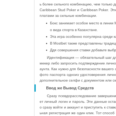
ь более сильного комбинацию, чем только 
Caribbean Stud Poker и Caribbean Poker. 
платами за сильные комбинации.
Бокс занимает особое место в линии 
о вида спорта в Казахстане.
Эта игра особенно популярна среди к
В Mostbet также представлены традиц
Ддя совершения ставки добавьте выбр
Идентификация — обязательный шаг для
мекер либо запросить подтверждение личной
аунта. Как нужно для безопасности вашего 
фото паспорта одноиз удостоверения личн
дополнительное селфи с документом или с
Ввод же Вывод Средств
Сразу псевдорасследование завершения
ет личный логин и пароль. Эти данные ост
о сразу войти и аккаунт и приступить к ст
ьная регистрация же один клик. Тот способ