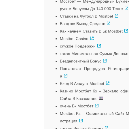
Мостбет — Международный Букмек
русом Бонусом До 140 000 Тенге
Ставки на Футбол В Mostbet
Ввод же Вывод Средств
Как начнем Ставить В Бк Mostbet
Mostbet Casino
службе Поддержки
такая Минимальная Сумма Депозит
Бездепозитный Бонус
Пошаговая Процедура Регистраци
а
Вход В Аккаунт Mostbet
Казино Мостбет Кз – Зеркало оф
Сайта В Казахстане
очень Бк Мостбет
Mostbet Kz – Официальный Сайт М
истрация
только Внести Депозит