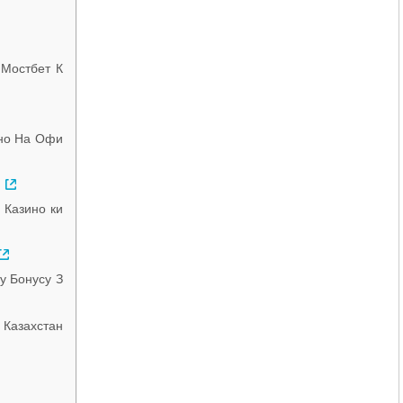
 Мостбет К
ино На Офи
 Казино ки
у Бонусу З
Казахстан