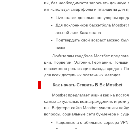
ий, без необходимости заполнять длинную
ям используя смартфоны и планшеты для п
Live-ставки довольно популярны среди
Ддя поклонников баскетбола Mostbet
альной лиги Казахстана.
Подтвердить свой возраст можно был
ниже.
Любителям гандбола Мостбет предлага
ции, Норвегии, Эстонии, Германии, Польши
невозможно реализации вывода средств. По
для всех доступных платежных методов.
Как начать Ставить В Бк Mostbet
Mostbet предлагает акции как на пост
самых актуальных вознаграждениях игроки у
цы. В футере сайта Mostbet участники най
вопросы, социальные сети букмекера и су
Надежные а стабильные сервера VPN, 