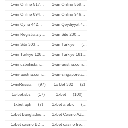
1win Online 517
(3)
1win Online 559
(3)
1win Online 894
(3)
1win Online 946
(1)
1win Oyna 442
(3)
1win Qeydiyyat 423
(3)
1win Registratsiya 528
(3)
1win Site 230
(3)
1win Site 303
(3)
1win Turkiye
(59)
1win Turkiye 128
(2)
1win Turkiye 181
(1)
1win uzbekistan
(21)
1win-austria.comde-at c1
(31)
1win-austria.comde-at c2
(5)
1win-singapore.comen-sg z2
(17)
1winRussia
(97)
1x Bet 382
(2)
1x-bet.sbs
(17)
1xbet
(100)
1xbet apk
(7)
1xbet arabic
(10)
1xbet Bangladesh
(17)
1xbet Casino AZ
(81)
1xbet casino BD
(41)
1xbet casino french
(14)