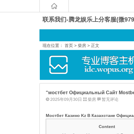
联系我们-腾龙娱乐上分客服(微9797
现在位置：
首页
>
柴房
> 正文
“мостбет Официальный Сайт Mostbet
2025年09月30日
柴房
暂无评论
Мостбет Казино Kz В Казахстане Официа
Content