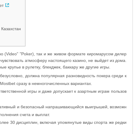
ет
 Казахстан
но (Video" "Poker), так и же живом формате киромарусом дилер
чувствовать атмосферу настоящего казино, не выйдет из дома.
ые крупье в рулетку, блекджек, баккару же другие игры.
 безусловно, должна популярная разновидность покера среди к
 Mostbet сразу в немногочисленных вариантах.
тветственной игры и даже допускает к азартным играм пользов
еративный и безопасный напрашивающийся выигрышей, возможн
полнения счета и выплат.
более 30 дисциплин, включая упомянутые виды спорта же редки