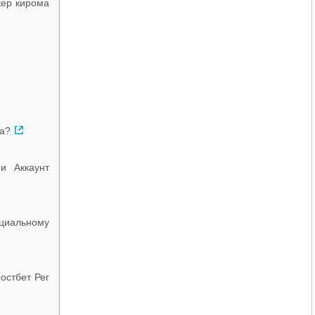
ер кирома
а?
и Аккаунт
ициальному
остбет Рег