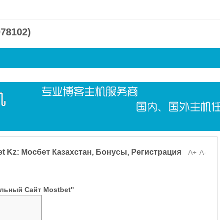
8102)
 Kz: Мосбет Казахстан, Бонусы, Регистрация
A+
A-
льный Сайт Mostbet"