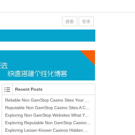
搜索
登录
Recent Posts
Reliable Non GamStop Casino Sites Your Guide to Safe Online Gaming
Reputable Non GamStop Casino Sites A Comprehensive Guide
Exploring Non GamStop Websites What You Need to Know
Exploring Reputable Non GamStop Casino Sites -420393373
Exploring Lesser-Known Casinos Hidden Gems in Gambling