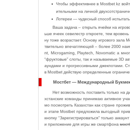
Чтобы эффективнее в Mostbet kz войт
ительными на личной двухсотстранич
Лотереи — чудесный способ испытать 
Ваша задача – открыть ячейки на игров
ьше ячеек севилестр откроете, тем вровень
ну тоже возрастает. Основу игрового зала 
твительно впечатляющей – более 2000 наим
nt, Microgaming, Playtech, Novomatic а мн
“фруктовые” слоты, так и называемые 3D 
аундами и прогрессивными джекпотами. Ст
в Mostbet действую определенные ограниче
Мостбет — Международный Букмеке
Нет возможность поставить только на 
хстанские команды принимаю активное уча
мо посмотреть Казахстан как стране прожив
и этапе Mostbet предложила выгодный прив
кнопку “Зарегистрироваться” только аккаун
и приложение для игры же смартфона
мост