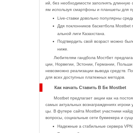
ий, без необходимости заполнять длинную
ям используя смартфоны и планшеты для п
Live-ставки довольно популярны среди
Ддя поклонников баскетбола Mostbet
альной лиги Казахстана.
Подтвердить свой возраст можно был
ниже.
Любителям гандбола Мостбет предлага
ции, Норвегии, Эстонии, Германии, Польши
невозможно реализации вывода средств. По
для всех доступных платежных методов.
Как начать Ставить В Бк Mostbet
Mostbet предлагает акции как на пост
самых актуальных вознаграждениях игроки у
цы. В футере сайта Mostbet участники най
вопросы, социальные сети букмекера и су
Надежные а стабильные сервера VPN, 